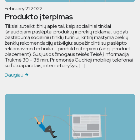
February 21 2022
Produkto įterpimas
Tikslai suteikti žinių apie tai, kaip socialiniai tinklai
išnaudojami paslėptai produktų ir prekių reklamai; ugdyti
pastabumą socialinių tinklų turiniui, kritinį mąstymą prekių
ženklų rekomendacijų atžvilgiu; supažindinti su paslėpto
reklamavimo technika – produkto įterpimu (angl. product
placement). Susijusios žmogaus teisės Teisė į informaciją
Trukmė 30 – 35 min. Priemonės Gudrieji mobilieji telefonai
su fotoaparatais, interneto ryšys, […]
Daugiau