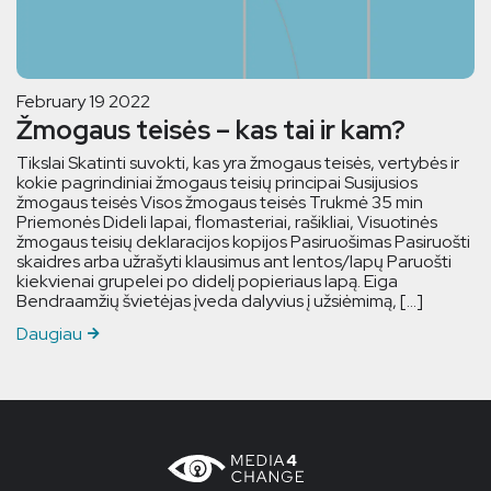
February 19 2022
Žmogaus teisės – kas tai ir kam?
Tikslai Skatinti suvokti, kas yra žmogaus teisės, vertybės ir
kokie pagrindiniai žmogaus teisių principai Susijusios
žmogaus teisės Visos žmogaus teisės Trukmė 35 min
Priemonės Dideli lapai, flomasteriai, rašikliai, Visuotinės
žmogaus teisių deklaracijos kopijos Pasiruošimas Pasiruošti
skaidres arba užrašyti klausimus ant lentos/lapų Paruošti
kiekvienai grupelei po didelį popieriaus lapą. Eiga
Bendraamžių švietėjas įveda dalyvius į užsiėmimą, […]
Daugiau