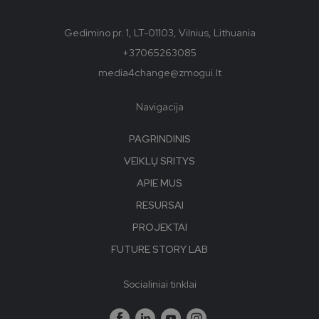
Gedimino pr. 1, LT-01103, Vilnius, Lithuania
+37065263085
media4change@zmogui.lt
Navigacija
PAGRINDINIS
VEIKLŲ SRITYS
APIE MUS
RESURSAI
PROJEKTAI
FUTURE STORY LAB
Socialiniai tinklai