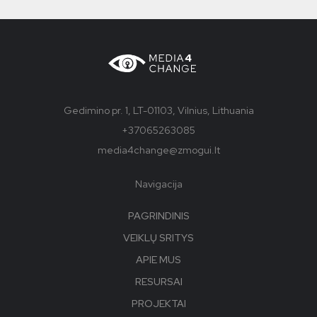
Gedimino pr. 1, LT-01103, Vilnius, Lithuania
+37065263085
media4change@zmogui.lt
Navigacija
PAGRINDINIS
VEIKLŲ SRITYS
APIE MUS
RESURSAI
PROJEKTAI