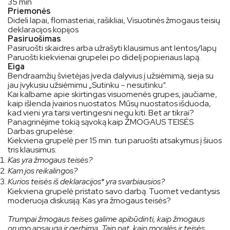
35 min
Priemonės
Dideli lapai, flomasteriai, rašikliai, Visuotinės žmogaus teisių
deklaracijos kopijos
Pasiruošimas
Pasiruošti skaidres arba užrašyti klausimus ant lentos/lapų
Paruošti kiekvienai grupelei po didelį popieriaus lapą.
Eiga
Bendraamžių švietėjas įveda dalyvius į užsiėmimą, sieja su
jau įvykusiu užsiėmimu „Sutinku – nesutinku“.
Kai kalbame apie skirtingas visuomenės grupes, jaučiame,
kaip išlenda įvairios nuostatos. Mūsų nuostatos išduoda,
kad vieni yra tarsi vertingesni negu kiti. Bet ar tikrai?
Panagrinėjime tokią sąvoką kaip ŽMOGAUS TEISĖS
Darbas grupelėse:
Kiekviena grupelė per 15 min. turi paruošti atsakymus į šiuos
tris klausimus:
Kas yra žmogaus teisės?
Kam jos reikalingos?
Kurios teisės iš deklaracijos* yra svarbiausios?
Kiekviena grupelė pristato savo darbą. Tuomet vedantysis
moderuoja diskusiją: Kas yra žmogaus teisės?
Trumpai žmogaus teises galime apibūdinti, kaip žmogaus
orumo apsaugą ir gerbimą. Taip pat, kaip moralės ir teisės