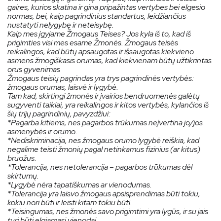
gaires, kurios skatina ir gina pripažintas vertybes bei elgesio
normas, bei, kaip pagrindinius standartus, leidžiančius
nustatyti nelygybę ir neteisybę.
Kaip mes įgyjame Žmogaus Teises? Jos kyla iš to, kad iš
prigimties visi mes esame Žmonės. Žmogaus teisės
reikalingos, kad būtų apsaugotas ir išsaugotas kiekvieno
asmens žmogiškasis orumas, kad kiekvienam būtų užtikrintas
orus gyvenimas
Žmogaus teisių pagrindas yra trys pagrindinės vertybės:
žmogaus orumas, laisvė ir lygybė.
Tam kad, skirtingi žmonės ir įvairios bendruomenės galėtų
sugyventi taikiai, yra reikalingos ir kitos vertybės, kylančios iš
šių trijų pagrindinių, pavyzdžiui:
*Pagarba kitiems, nes pagarbos trūkumas neįvertina jo/jos
asmenybės ir orumo.
*Nediskriminacija, nes žmogaus orumo lygybė reiškia, kad
negalime teisti žmonių pagal netinkamus fizinius (ar kitus)
bruožus.
*Tolerancija, nes netolerancija – pagarbos trūkumas dėl
skirtumų.
*Lygybė nėra tapatiškumas ar vienodumas.
*Tolerancija yra laisvo žmogaus apsisprendimas būti tokiu,
kokiu nori būti ir leisti kitam tokiu būti.
*Teisingumas, nes žmonės savo prigimtimi yra lygūs, ir su jais
turi būti elgiamasi vienodai.