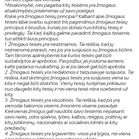
*Atsakomybė, nes pagarba kitų teisėms yra žmogaus
atsakomybės prisiėmimas už savo poelgius
Kokie yra žmogaus teisių principai? Kalbant apie žmogaus
teises labai svarbu suprasti tris pagrindinius žmogaus teisių
principus ir bruožus, kuriais jos skiriasi nuo kitokių teisių ir
privilegijų. Tai kad, kažką galime pavadinti žmogaus teisėmis
turi atitikti šiuos principus:
1. Žmogaus teisės yra neatimamos. Tai reiškia, kad jų
neįmanoma prarasti, nes jos yra susijusios su žmogaus būtimi.
Tam tikromis aplinkybėmis kai kurios teisės gali būti
sustabdytos ar apribotos. Pavyzdžiui, jei įrodoma asmens
kaltė padarius nusikaltimą, jo ar jos laisvė gali būti apribota.
2. Žmogaus teisės yra nedalomos ir tarpusavyje susijusios. Tai
reiškia, kad skirtingos žmogaus tesės yra susijusios viena su
kita ir negali būti atskirtos. Vienų teisių turėjimas priklauso
nuo daugelio kitų teisių ir nei viena teisė nėra svarbesnė už
kitą.
3. Žmogaus teisės yra visuotinės. Tai reiškia, kad jos yra
vienodai taikomos visiems žmonėms visame pasaulyje.
Kiekvienas žmogus gali naudotis savo teisėmis nepaisant
savo rasės, odos spalvos, lyties, kalbos, religijos, politinių ar
kitų įsitikinimų, nacionalinės ar socialinės kilmės ar kitų
priežasčių.
4. Žmogaus teisės yra lygiavertės -visos yra lygios, nei viena