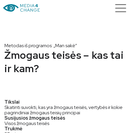
Metodas iš programos: „Man sakė“
Žmogaus teisės – kas tai
ir kam?
Tikslai
Skatinti suvokti, kas yra žmogaus teisės, vertybės ir kokie
pagrindiniai žmogaus teisių principai
Susijusios žmogaus teisės
Visos žmogaus teisės
Trukmė