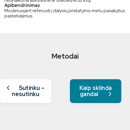
nėra laikoma aukštesne ar svarbesne už kitą.
Apibendrinimas
Moderuojant referuoti į dalyvių pristatymo metu pasakytus
pastebėjimus.
Metodai
Sutinku –
Kaip sklinda
nesutinku
gandai