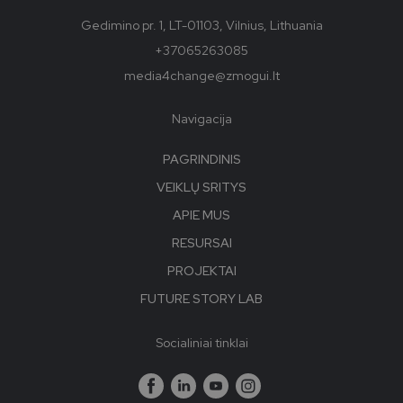
Gedimino pr. 1, LT-01103, Vilnius, Lithuania
+37065263085
media4change@zmogui.lt
Navigacija
PAGRINDINIS
VEIKLŲ SRITYS
APIE MUS
RESURSAI
PROJEKTAI
FUTURE STORY LAB
Socialiniai tinklai