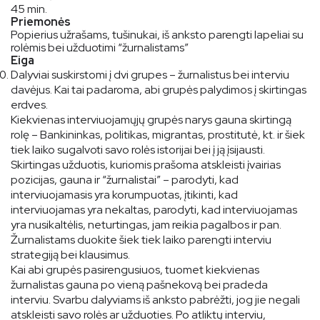
45 min.
Priemonės
Popierius užrašams, tušinukai, iš anksto parengti lapeliai su
rolėmis bei užduotimi “žurnalistams”
Eiga
Dalyviai suskirstomi į dvi grupes – žurnalistus bei interviu
davėjus. Kai tai padaroma, abi grupės palydimos į skirtingas
erdves.
Kiekvienas interviuojamųjų grupės narys gauna skirtingą
rolę – Bankininkas, politikas, migrantas, prostitutė, kt. ir šiek
tiek laiko sugalvoti savo rolės istorijai bei į ją įsijausti.
Skirtingas užduotis, kuriomis prašoma atskleisti įvairias
pozicijas, gauna ir “žurnalistai” – parodyti, kad
interviuojamasis yra korumpuotas, įtikinti, kad
interviuojamas yra nekaltas, parodyti, kad interviuojamas
yra nusikaltėlis, neturtingas, jam reikia pagalbos ir pan.
Žurnalistams duokite šiek tiek laiko parengti interviu
strategiją bei klausimus.
Kai abi grupės pasirengusiuos, tuomet kiekvienas
žurnalistas gauna po vieną pašnekovą bei pradeda
interviu. Svarbu dalyviams iš anksto pabrėžti, jog jie negali
atskleisti savo rolės ar užduoties. Po atliktų interviu,