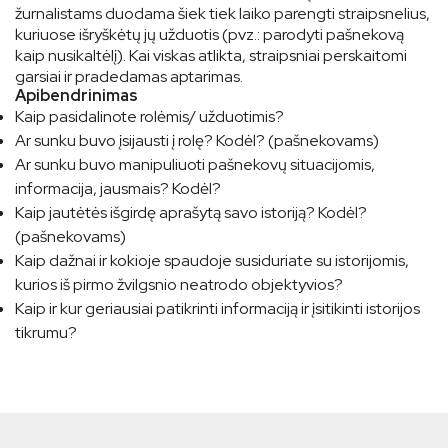
žurnalistams duodama šiek tiek laiko parengti straipsnelius,
kuriuose išryškėtų jų užduotis (pvz.: parodyti pašnekovą
kaip nusikaltėlį). Kai viskas atlikta, straipsniai perskaitomi
garsiai ir pradedamas aptarimas.
Apibendrinimas
Kaip pasidalinote rolėmis/ užduotimis?
Ar sunku buvo įsijausti į rolę? Kodėl? (pašnekovams)
Ar sunku buvo manipuliuoti pašnekovų situacijomis,
informacija, jausmais? Kodėl?
Kaip jautėtės išgirdę aprašytą savo istoriją? Kodėl?
(pašnekovams)
Kaip dažnai ir kokioje spaudoje susiduriate su istorijomis,
kurios iš pirmo žvilgsnio neatrodo objektyvios?
Kaip ir kur geriausiai patikrinti informaciją ir įsitikinti istorijos
tikrumu?