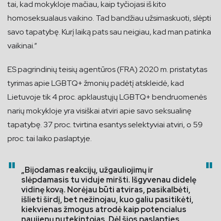
tai, kad mokykloje mačiau, kaip tyčiojasi iš kito
homoseksualaus vaikino. Tad bandžiau užsimaskuoti, slėpti
savo tapatybę. Kurį laiką pats sau neigiau, kad man patinka
vaikinai.“
ES pagrindinių teisių agentūros (FRA) 2020 m. pristatytas
tyrimas apie LGBTQ+ žmonių padėtį atskleidė, kad
Lietuvoje tik 4 proc. apklaustųjų LGBTQ+ bendruomenės
narių mokykloje yra visiškai atviri apie savo seksualinę
tapatybę. 37 proc. tvirtina esantys selektyviai atviri, o 59
proc. tai laiko paslaptyje.
„Bijodamas reakcijų, užgauliojimų ir
slėpdamasis tu viduje miršti. Išgyvenau didelę
vidinę kovą. Norėjau būti atviras, pasikalbėti,
išlieti širdį, bet nežinojau, kuo galiu pasitikėti,
kiekvienas žmogus atrodė kaip potencialus
naujienų nutekintojas. Dėl šios paslapties