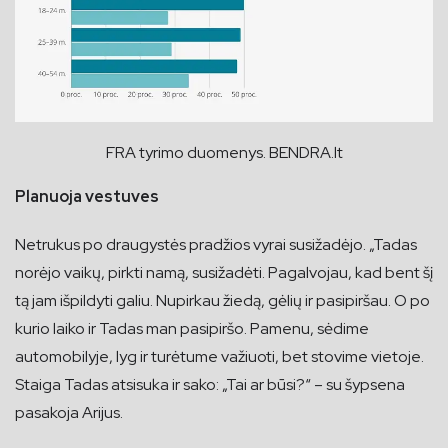
FRA tyrimo duomenys. BENDRA.lt
Planuoja vestuves
Netrukus po draugystės pradžios vyrai susižadėjo. „Tadas
norėjo vaikų, pirkti namą, susižadėti. Pagalvojau, kad bent šį
tą jam išpildyti galiu. Nupirkau žiedą, gėlių ir pasipiršau. O po
kurio laiko ir Tadas man pasipiršo. Pamenu, sėdime
automobilyje, lyg ir turėtume važiuoti, bet stovime vietoje.
Staiga Tadas atsisuka ir sako: „Tai ar būsi?“ – su šypsena
pasakoja Arijus.