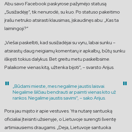
Abu savo Facebook paskyrose pažymėjo statusą
„Susižadėję“, tik nenurodė, su kuo. Po statuso pakeitimo
įrašu netruko atsirasti klausimas, įskaudinęs abu: „Kas ta
laimingoji?“
„Viešai paskelbti, kad susižadėjai su vyru, labai sunku –
atsirastų daug neigiamų komentarų ir apkalbų, būtų sunku
iškęsti tokius dalykus. Bet greitu metu paskelbsime.
Palaikome vienas kitą, užtenka bijoti“, – svarsto Arijus.
„Būdami mieste, mes negalime jaustis laisvai.
Negalime šilčiau bendrauti ar paimti vienas kito už
rankos. Negalime jaustis savimi“, – sako Arijus.
Pora jau mąsto ir apie vestuves. Yra nutarę santuoką
oficialiai įteisinti užsienyje, o Lietuvoje surengti šventę
artimiausiems draugams. „Deja, Lietuvoje santuoka