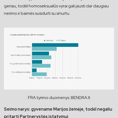
geriau, todėl homoseksualūs vyrai gali jausti dar daugiau
nerimo ir baimės susidurti su smurtu.
FRA tyrimo duomenys. BENDRA.lt
Seimo narys: gyvename Marijos žemėje, todėl negaliu
pritarti Partnerystės įstatymui