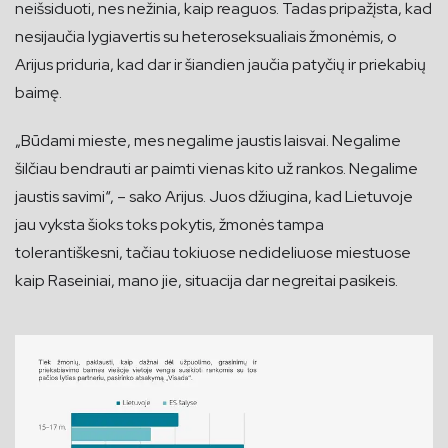
neišsiduoti, nes nežinia, kaip reaguos. Tadas pripažįsta, kad
nesijaučia lygiavertis su heteroseksualiais žmonėmis, o
Arijus priduria, kad dar ir šiandien jaučia patyčių ir priekabių
baimę.
„Būdami mieste, mes negalime jaustis laisvai. Negalime
šilčiau bendrauti ar paimti vienas kito už rankos. Negalime
jaustis savimi“, – sako Arijus. Juos džiugina, kad Lietuvoje
jau vyksta šioks toks pokytis, žmonės tampa
tolerantiškesni, tačiau tokiuose nedideliuose miestuose
kaip Raseiniai, mano jie, situacija dar negreitai pasikeis.