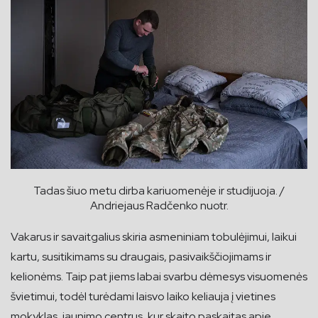
Tadas šiuo metu dirba kariuomenėje ir studijuoja. /
Andriejaus Radčenko nuotr.
Vakarus ir savaitgalius skiria asmeniniam tobulėjimui, laikui
kartu, susitikimams su draugais, pasivaikščiojimams ir
kelionėms. Taip pat jiems labai svarbu dėmesys visuomenės
švietimui, todėl turėdami laisvo laiko keliauja į vietines
mokyklas, jaunimo centrus, kur skaito paskaitas apie