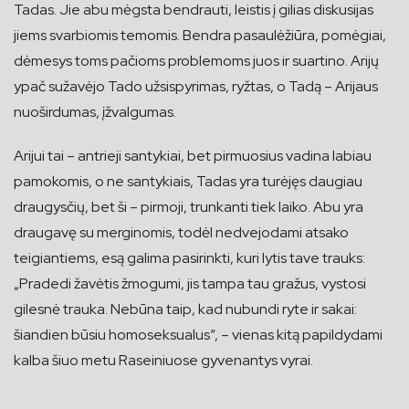
Tadas. Jie abu mėgsta bendrauti, leistis į gilias diskusijas
jiems svarbiomis temomis. Bendra pasaulėžiūra, pomėgiai,
dėmesys toms pačioms problemoms juos ir suartino. Arijų
ypač sužavėjo Tado užsispyrimas, ryžtas, o Tadą – Arijaus
nuoširdumas, įžvalgumas.
Arijui tai – antrieji santykiai, bet pirmuosius vadina labiau
pamokomis, o ne santykiais, Tadas yra turėjęs daugiau
draugysčių, bet ši – pirmoji, trunkanti tiek laiko. Abu yra
draugavę su merginomis, todėl nedvejodami atsako
teigiantiems, esą galima pasirinkti, kuri lytis tave trauks:
„Pradedi žavėtis žmogumi, jis tampa tau gražus, vystosi
gilesnė trauka. Nebūna taip, kad nubundi ryte ir sakai:
šiandien būsiu homoseksualus“, – vienas kitą papildydami
kalba šiuo metu Raseiniuose gyvenantys vyrai.