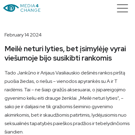
February 14 2024
Meilė neturi lyties, bet įsimylėję vyrai
viešumoje bijo susikibti rankomis
Tado Jankūno ir Arijaus Vasiliauskio dešinės rankos pirštą
puošia žiedas, o riešus – vienodos apyrankės su A ir T
raidėmis. Tai – ne šiaip gražūs aksesuarai, o įsipareigojimo
gyvenimo keliu eiti drauge ženklai. „Meilė neturi lyties“, –
sako jie ir dalijasi ne tik gražiomis šeiminio gyvenimo
akimirkomis, bet ir skaudžiomis patirtimis, lydėjusiomis nuo
seksualinės tapatybės paieškos pradžios ir tebelydinčiomis
šiandien.