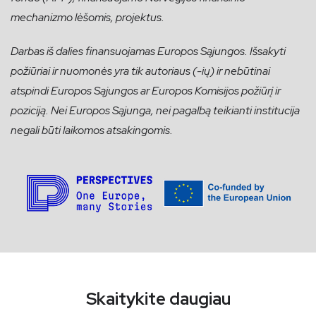
mechanizmo lėšomis, projektus.
Darbas iš dalies finansuojamas Europos Sąjungos. Išsakyti
požiūriai ir nuomonės yra tik autoriaus (-ių) ir nebūtinai
atspindi Europos Sąjungos ar Europos Komisijos požiūrį ir
poziciją. Nei Europos Sąjunga, nei pagalbą teikianti institucija
negali būti laikomos atsakingomis.
Skaitykite daugiau