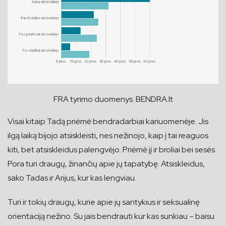
FRA tyrimo duomenys. BENDRA.lt
Visai kitaip Tadą priėmė bendradarbiai kariuomenėje. Jis
ilgą laiką bijojo atsiskleisti, nes nežinojo, kaip į tai reaguos
kiti, bet atsiskleidus palengvėjo. Priėmė jį ir broliai bei sesės.
Pora turi draugų, žinančių apie jų tapatybę. Atsiskleidus,
sako Tadas ir Arijus, kur kas lengviau.
Turi ir tokių draugų, kurie apie jų santykius ir seksualinę
orientaciją nežino. Su jais bendrauti kur kas sunkiau – baisu