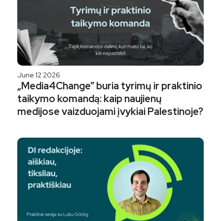
June 12 2026
„Media4Change” buria tyrimų ir praktinio
taikymo komandą: kaip naujienų
medijose vaizduojami įvykiai Palestinoje?