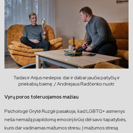
Tadas ir Arijus neslepia: dar ir dabar jaučia patyčių ir
priekabių baimę. / Andriejaus Radčenko nuotr.
Vyrų poros toleruojamos mažiau
Psichologė Grytė Ruzgė pasakoja, kad LGBTQ+ asmenys
neša nemažą papildomą emocinį krūvį dėl savo tapatybės,
kuris dar vadinamas mažumos stresu. Į mažumos stresą