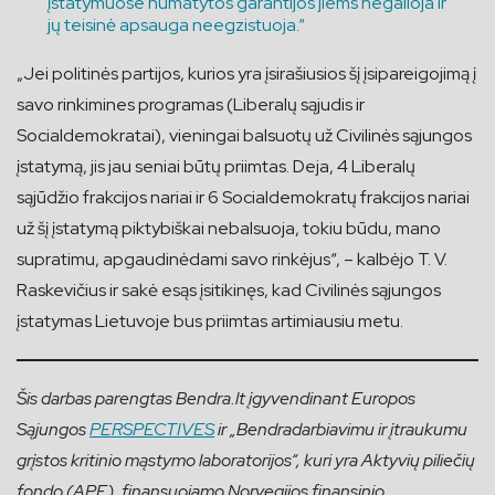
įstatymuose numatytos garantijos jiems negalioja ir
jų teisinė apsauga neegzistuoja.“
„Jei politinės partijos, kurios yra įsirašiusios šį įsipareigojimą į
savo rinkimines programas (Liberalų sąjudis ir
Socialdemokratai), vieningai balsuotų už Civilinės sąjungos
įstatymą, jis jau seniai būtų priimtas. Deja, 4 Liberalų
sąjūdžio frakcijos nariai ir 6 Socialdemokratų frakcijos nariai
už šį įstatymą piktybiškai nebalsuoja, tokiu būdu, mano
supratimu, apgaudinėdami savo rinkėjus“, – kalbėjo T. V.
Raskevičius ir sakė esąs įsitikinęs, kad Civilinės sąjungos
įstatymas Lietuvoje bus priimtas artimiausiu metu.
Šis darbas parengtas Bendra.lt įgyvendinant Europos
Sąjungos
PERSPECTIVES
ir „Bendradarbiavimu ir įtraukumu
grįstos kritinio mąstymo laboratorijos“, kuri yra Aktyvių piliečių
fondo (APF), finansuojamo Norvegijos finansinio