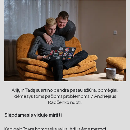
Arijų ir Tadą suartino bendra pasaulėžiūra, pomėgiai,
dėmesys toms pačioms problemoms. / Andriejaus
Radčenko nuotr.
Slėpdamasis viduje miršti
Kad galbūt yra homoseksualus, Arijus ėmė mąstyti