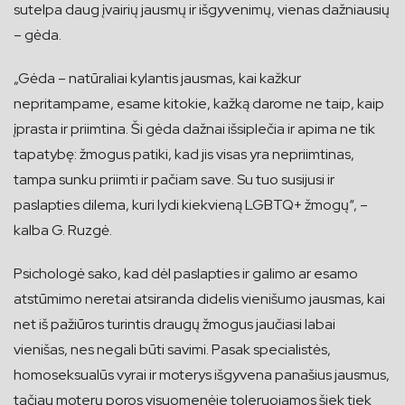
sutelpa daug įvairių jausmų ir išgyvenimų, vienas dažniausių
– gėda.
„Gėda – natūraliai kylantis jausmas, kai kažkur
nepritampame, esame kitokie, kažką darome ne taip, kaip
įprasta ir priimtina. Ši gėda dažnai išsiplečia ir apima ne tik
tapatybę: žmogus patiki, kad jis visas yra nepriimtinas,
tampa sunku priimti ir pačiam save. Su tuo susijusi ir
paslapties dilema, kuri lydi kiekvieną LGBTQ+ žmogų“, –
kalba G. Ruzgė.
Psichologė sako, kad dėl paslapties ir galimo ar esamo
atstūmimo neretai atsiranda didelis vienišumo jausmas, kai
net iš pažiūros turintis draugų žmogus jaučiasi labai
vienišas, nes negali būti savimi. Pasak specialistės,
homoseksualūs vyrai ir moterys išgyvena panašius jausmus,
tačiau moterų poros visuomenėje toleruojamos šiek tiek