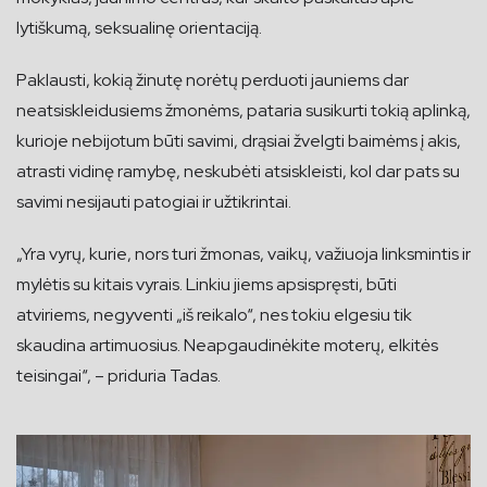
lytiškumą, seksualinę orientaciją.
Paklausti, kokią žinutę norėtų perduoti jauniems dar
neatsiskleidusiems žmonėms, pataria susikurti tokią aplinką,
kurioje nebijotum būti savimi, drąsiai žvelgti baimėms į akis,
atrasti vidinę ramybę, neskubėti atsiskleisti, kol dar pats su
savimi nesijauti patogiai ir užtikrintai.
„Yra vyrų, kurie, nors turi žmonas, vaikų, važiuoja linksmintis ir
mylėtis su kitais vyrais. Linkiu jiems apsispręsti, būti
atviriems, negyventi „iš reikalo“, nes tokiu elgesiu tik
skaudina artimuosius. Neapgaudinėkite moterų, elkitės
teisingai“, – priduria Tadas.