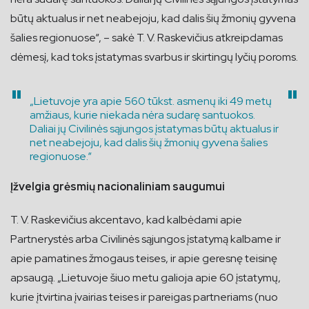
būtų aktualus ir net neabejoju, kad dalis šių žmonių gyvena
šalies regionuose“, – sakė T. V. Raskevičius atkreipdamas
dėmesį, kad toks įstatymas svarbus ir skirtingų lyčių poroms.
„Lietuvoje yra apie 560 tūkst. asmenų iki 49 metų
amžiaus, kurie niekada nėra sudarę santuokos.
Daliai jų Civilinės sąjungos įstatymas būtų aktualus ir
net neabejoju, kad dalis šių žmonių gyvena šalies
regionuose.“
Įžvelgia grėsmių nacionaliniam saugumui
T. V. Raskevičius akcentavo, kad kalbėdami apie
Partnerystės arba Civilinės sąjungos įstatymą kalbame ir
apie pamatines žmogaus teises, ir apie geresnę teisinę
apsaugą. „Lietuvoje šiuo metu galioja apie 60 įstatymų,
kurie įtvirtina įvairias teises ir pareigas partneriams (nuo