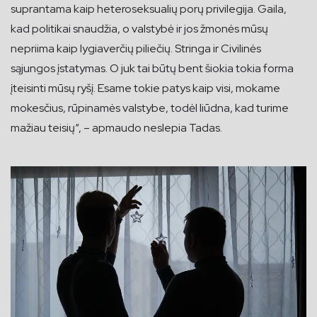
suprantama kaip heteroseksualių porų privilegija. Gaila,
kad politikai snaudžia, o valstybė ir jos žmonės mūsų
nepriima kaip lygiaverčių piliečių. Stringa ir Civilinės
sąjungos įstatymas. O juk tai būtų bent šiokia tokia forma
įteisinti mūsų ryšį. Esame tokie patys kaip visi, mokame
mokesčius, rūpinamės valstybe, todėl liūdna, kad turime
mažiau teisių“, – apmaudo neslepia Tadas.