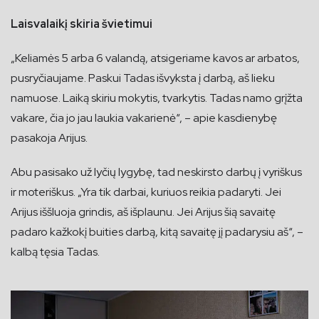
Laisvalaikį skiria švietimui
„Keliamės 5 arba 6 valandą, atsigeriame kavos ar arbatos,
pusryčiaujame. Paskui Tadas išvyksta į darbą, aš lieku
namuose. Laiką skiriu mokytis, tvarkytis. Tadas namo grįžta
vakare, čia jo jau laukia vakarienė“, – apie kasdienybę
pasakoja Arijus.
Abu pasisako už lyčių lygybę, tad neskirsto darbų į vyriškus
ir moteriškus. „Yra tik darbai, kuriuos reikia padaryti. Jei
Arijus iššluoja grindis, aš išplaunu. Jei Arijus šią savaitę
padaro kažkokį buities darbą, kitą savaitę jį padarysiu aš“, –
kalbą tęsia Tadas.