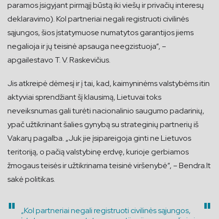
paramos įsigyjant pirmąjį būstą iki viešų ir privačių interesų
deklaravimo). Kol partneriai negali registruoti civilinės
sąjungos, šios įstatymuose numatytos garantijos jiems
negalioja ir jų teisinė apsauga neegzistuoja“, –
apgailestavo T. V. Raskevičius.
Jis atkreipė dėmesį ir į tai, kad, kaimyninėms valstybėms itin
aktyviai sprendžiant šį klausimą, Lietuvai toks
neveiksnumas gali turėti nacionalinio saugumo padarinių,
ypač užtikrinant šalies gynybą su strateginių partnerių iš
Vakarų pagalba. „Juk jie įsipareigoja ginti ne Lietuvos
teritoriją, o pačią valstybinę erdvę, kurioje gerbiamos
žmogaus teisės ir užtikrinama teisinė viršenybė“, – Bendra.lt
sakė politikas.
„Kol partneriai negali registruoti civilinės sąjungos,