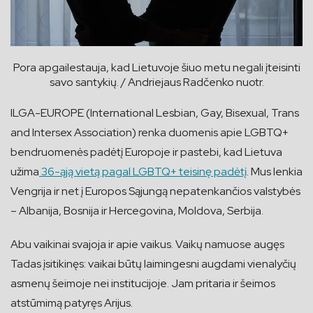
Pora apgailestauja, kad Lietuvoje šiuo metu negali įteisinti
savo santykių. / Andriejaus Radčenko nuotr.
ILGA-EUROPE (International Lesbian, Gay, Bisexual, Trans
and Intersex Association) renka duomenis apie LGBTQ+
bendruomenės padėtį Europoje ir pastebi, kad Lietuva
užima
36-ąją vietą pagal LGBTQ+ teisinę padėtį
. Mus lenkia
Vengrija ir net į Europos Sąjungą nepatenkančios valstybės
– Albanija, Bosnija ir Hercegovina, Moldova, Serbija.
Abu vaikinai svajoja ir apie vaikus. Vaikų namuose augęs
Tadas įsitikinęs: vaikai būtų laimingesni augdami vienalyčių
asmenų šeimoje nei institucijoje. Jam pritaria ir šeimos
atstūmimą patyręs Arijus.