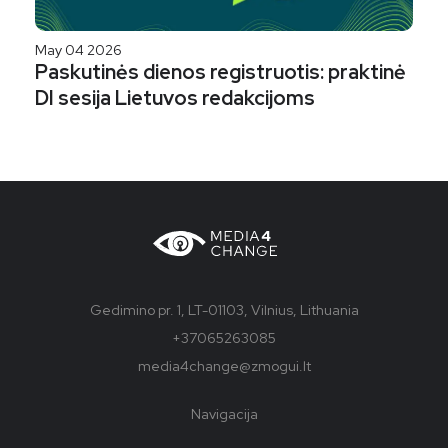
May 04 2026
Paskutinės dienos registruotis: praktinė
DI sesija Lietuvos redakcijoms
Gedimino pr. 1, LT-01103, Vilnius, Lithuania
+37065263085
media4change@zmogui.lt
Navigacija