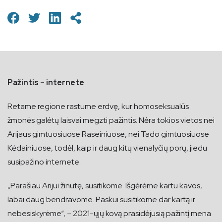
Pažintis – internete
Retame regione rastume erdvę, kur homoseksualūs
žmonės galėtų laisvai megzti pažintis. Nėra tokios vietos nei
Arijaus gimtuosiuose Raseiniuose, nei Tado gimtuosiuose
Kėdainiuose, todėl, kaip ir daug kitų vienalyčių porų, jiedu
susipažino internete.
„Parašiau Arijui žinutę, susitikome. Išgėrėme kartu kavos,
labai daug bendravome. Paskui susitikome dar kartą ir
nebesiskyrėme“, – 2021-ųjų kovą prasidėjusią pažintį mena