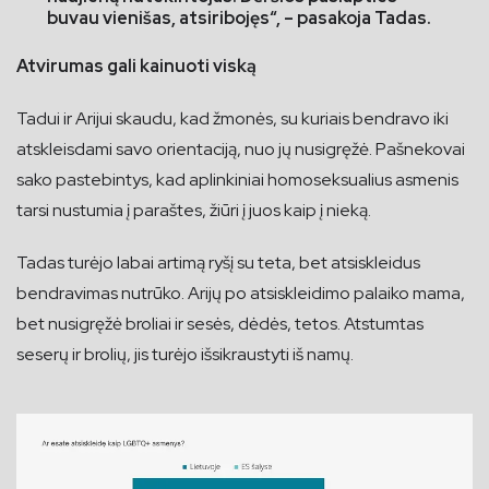
buvau vienišas, atsiribojęs“, – pasakoja Tadas.
Atvirumas gali kainuoti viską
Tadui ir Arijui skaudu, kad žmonės, su kuriais bendravo iki
atskleisdami savo orientaciją, nuo jų nusigręžė. Pašnekovai
sako pastebintys, kad aplinkiniai homoseksualius asmenis
tarsi nustumia į paraštes, žiūri į juos kaip į nieką.
Tadas turėjo labai artimą ryšį su teta, bet atsiskleidus
bendravimas nutrūko. Arijų po atsiskleidimo palaiko mama,
bet nusigręžė broliai ir sesės, dėdės, tetos. Atstumtas
seserų ir brolių, jis turėjo išsikraustyti iš namų.