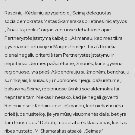
Raseinių–Kėdainių apygardoje į Seimą deleguotas
socialdemokratas Matas Skamarakas pilietinės iniciatyvos
„Žinau, ką renku“ organizuotuose debatuose apie
Partnerystės įstatymą kalbėjo: „Aš manau, kad mes tikrai
gyvename Lietuvoje ir Marijos žemėje. Tai aš tikrai šiai
dienai negaliu pritarti šitam Partnerystės įstatymui ir
nepritarsiu. Jei mes pažiūrėtume, žmonės, kurie gyvena
regionuose, yra prieš. Aš bendrauju su žmonėm, bendrauju
su rinkėjais, klausausi jų nuomonės ir jeigu pažiūrėtume į
balsavimą Seime, regionuose išrinkti socialdemokratai
nepritaria tam. Niekas ir nesako, kad jie negali gyventi
Raseiniuose ir Kėdainiuose, aš manau, kad niekas ir nėra
prieš juos nusiteikę, jie yra mūsų visuomenės dalis, bet yra
tam tikros ribos.“ Debatų moderatorės klausiamas, kas tas
ribas nustato, M. Skamarakas atsakė: „Seimas.“