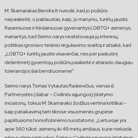
M. Skamarakas Bendra.lt nurodė, kad jo požiūris
nepasikeitė, o paklaustas, kaip, jo manymu, turėtų jaustis
Raseiniuose ir Kėdainiuose gyvenantys LGBTQ+ asmenys,
manantys, kad Seimo narys neatstovauja jų interesų,
politikas ignoravo teisinio reguliavimo svarbą ir atsakė, kad
„LGBTQ+ turėtų jaustis visaverčiai, nes per paskutinį
dešimtmetį gyventojų požiūris pasikeitė ir atsirado daugiau
tolerancijos šiai bendruomenei“.
Seimo narys Tomas Vytautas Raskevičius, vienas iš
Partnerystės (dabar – Civilinės sąjungos) įstatymo
iniciatorių, tokius M. Skamarako žodžius vertina kritiškai –
kaip pataikavimą tam tikrose visuomenės grupėse
paplitusioms homofobinėms nuostatoms. „Lietuvoje yra
apie 560 tūkst. asmenų iki 49 metų amžiaus, kurie niekada
nėra sudarę santuokos. Daliai jų Civilinės sąjungos įstatymas