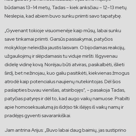
būdamas 13–14 metų, Tadas – kiek anksčiau – 12–13 metų.
Neslepia, kad abiem buvo sunku priimti savo tapatybę.
„Gyvenant tokioje visuomenėje kaip mūsų, labai sunku
save tinkamai priimti. Garsūs pasisakymai, patyčios
mokykloje neleidžia jaustis laisvam. O bijodamas reakcijų,
užgauliojimų ir slėpdamasis tu viduje miršti. Išgyvenau
didelę vidinę kovą. Norėjau būti atviras, pasikalbėti, išlieti
širdį, bet nežinojau, kuo galiu pasitikėti, kiekvienas žmogus
atrodė kaip potencialus naujienų nutekintojas. Dėl šios
paslapties buvau vienišas, atsiribojęs“, – pasakoja Tadas,
patyčias patyręs ir dėl to, kad augo vaikų namuose. Prabilti
apie homoseksualumą jis išdrįso tik išėjęs iš vaikų namų ir
pradėjęs gyventi savarankiškai.
Jam antrina Arijus: „Buvo labai daug baimių, jas sustiprino