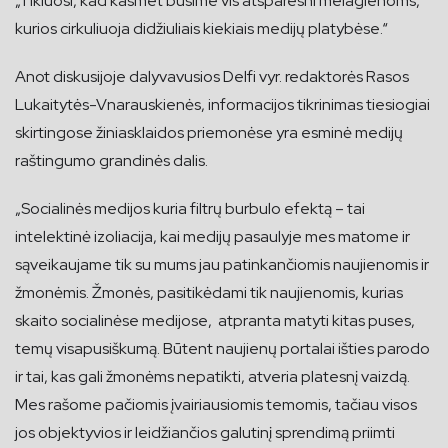
„Tikiuosi, kad kasmet būsime vis atsparesni melagienoms,
kurios cirkuliuoja didžiuliais kiekiais medijų platybėse.“
Anot diskusijoje dalyvavusios Delfi vyr. redaktorės Rasos
Lukaitytės-Vnarauskienės, informacijos tikrinimas tiesiogiai
skirtingose žiniasklaidos priemonėse yra esminė medijų
raštingumo grandinės dalis.
„Socialinės medijos kuria filtrų burbulo efektą – tai
intelektinė izoliacija, kai medijų pasaulyje mes matome ir
sąveikaujame tik su mums jau patinkančiomis naujienomis ir
žmonėmis. Žmonės, pasitikėdami tik naujienomis, kurias
skaito socialinėse medijose, atpranta matyti kitas puses,
temų visapusiškumą. Būtent naujienų portalai išties parodo
ir tai, kas gali žmonėms nepatikti, atveria platesnį vaizdą.
Mes rašome pačiomis įvairiausiomis temomis, tačiau visos
jos objektyvios ir leidžiančios galutinį sprendimą priimti