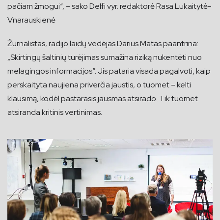
pačiam žmogui“, – sako Delfi vyr. redaktorė Rasa Lukaitytė-
Vnarauskienė
Žurnalistas, radijo laidų vedėjas Darius Matas paantrina:
„Skirtingų šaltinių turėjimas sumažina riziką nukentėti nuo
melagingos informacijos“. Jis pataria visada pagalvoti, kaip
perskaityta naujiena priverčia jaustis, o tuomet – kelti
klausimą, kodėl pastarasis jausmas atsirado. Tik tuomet
atsiranda kritinis vertinimas.