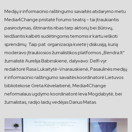
Medijų ir informacinio raštingumo savaitės atidarymo metu
Media4Change pristatė forumo teatrą – tai įtraukiantis
pasirodymas, ištrinantis ribas tarp aktorių bei žiūrovų,
leidžiantis kalbėti sudėtingomis temomis ir kartu ieškoti
sprendimų. Taip pat organizacija kvietė į diskusiją, kurią
moderavo įtraukiosios žurnalistikos platformos „Bendra.lt“
žurnalistė Aurelija Babinskienė, dalyvavo: Delfi vyr.
redaktorė Rasa Lukaitytė-Vnarauskienė, Pasaulinės medijų
ir informacinio raštingumo savaitės koordinatorė Lietuvos
bibliotekose Greta Kėvelaitienė, Media4Change
neformalaus ugdymo koordinatorė Ieva Mogdabytė, bei
žurnalistas, radijo laidų vedėjas Darius Matas.