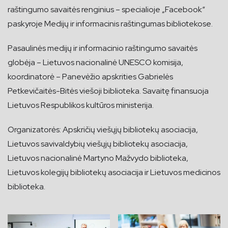
raštingumo savaitės renginius – specialioje „Facebook“
paskyroje Medijų ir informacinis raštingumas bibliotekose.
Pasaulinės medijų ir informacinio raštingumo savaitės
globėja – Lietuvos nacionalinė UNESCO komisija,
koordinatorė – Panevėžio apskrities Gabrielės
Petkevičaitės-Bitės viešoji biblioteka. Savaitę finansuoja
Lietuvos Respublikos kultūros ministerija.
Organizatorės: Apskričių viešųjų bibliotekų asociacija,
Lietuvos savivaldybių viešųjų bibliotekų asociacija,
Lietuvos nacionalinė Martyno Mažvydo biblioteka,
Lietuvos kolegijų bibliotekų asociacija ir Lietuvos medicinos
biblioteka.