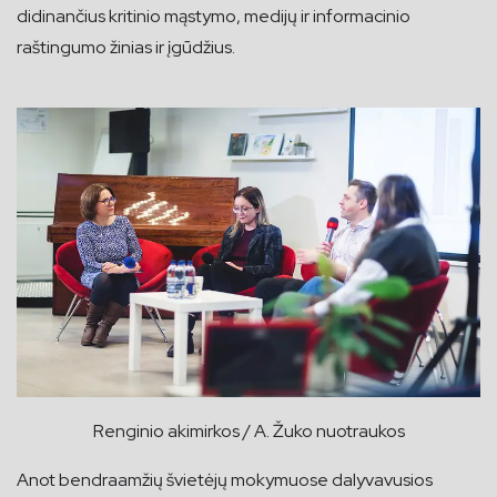
didinančius kritinio mąstymo, medijų ir informacinio
raštingumo žinias ir įgūdžius.
Renginio akimirkos / A. Žuko nuotraukos
Anot bendraamžių švietėjų mokymuose dalyvavusios