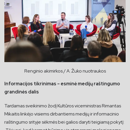
Renginio akimirkos / A. Žuko nuotraukos
Informacijos tikrinimas – esminė medijų raštingumo
grandinės dalis
Tardamas sveikinimo žodį Kultūros viceministras Rimantas
Mikaitis linkėjo visiems dirbantiems medijų ir informacinio
raštingumo srityje sėkmės bei galios daryti teigiamą pokytį: