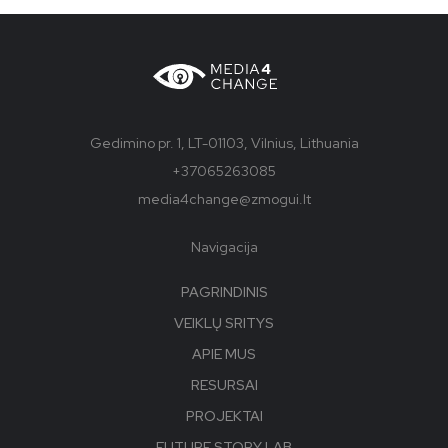
Gedimino pr. 1, LT-01103, Vilnius, Lithuania
+37065263085
media4change@zmogui.lt
Navigacija
PAGRINDINIS
VEIKLŲ SRITYS
APIE MUS
RESURSAI
PROJEKTAI
FUTURE STORY LAB