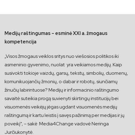
Medijų raštingumas – esminė XXI a. žmogaus
kompetencija
„Visos žmogaus veiklos sritys nuo viešosios politikos iki
asmeninio gyvenimo, nuolat yra veikiamos medijų. Kaip
susivokti tokioje vaizdų, garsų, tekstų, simbolių, duomenų,
komunikuojančių žmonių, o dabar ir robotų, siunčiamų
žinučių labirintuose? Medijų ir informacinio raštingumo
savaitė suteikia progą suvienyti skirtingų institucijų bei
visuomenės veikėjų jėgas ugdant visuomenės medijų
raštingumą ir kartu leistis į savęs pažinimą per medijas ir jų
poveikį“, – sakė Media4Change vadovė Neringa
Jurčiukonytė.