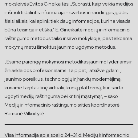
moksleivės Evitos Gineikaitės: „Suprasti, kaip veikia medijos
ir išmokti dalintis informacija – svarbus ir naudingas įgūdis
šiais laikais, kai aplink tiek daug informacijos, kuri ne visada
būna teisinga ir etiška.“ E. Gineikaitė medijų ir informacinio
raštingumo metodus taiko ir savo mokykloje, pasitelkdama
mokymų metu išmoktus jaunimo ugdymo metodus.
„Esame parengę mokymosi metodikas jaunimo lyderiams ir
žiniasklaidos profesionalams. Taip pat, atsižvelgdami į
jaunimo poreikius, technologijų ir įrankių modernėjimą,
kuriame tarptautinę virtualių kursų platformą, kuri skirta
ugdyti medijų raštingumą bei kritinį mąstymą“, – sako
Medijų ir informacinio raštingumo srities koordinatorė
Ramunė Vilkoitytė.
Visa informacija apie spalio 24–31 d. Medijų ir informacinio