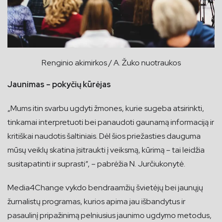
Renginio akimirkos / A. Žuko nuotraukos
Jaunimas – pokyčių kūrėjas
„Mums itin svarbu ugdyti žmones, kurie sugeba atsirinkti,
tinkamai interpretuoti bei panaudoti gaunamą informaciją ir
kritiškai naudotis šaltiniais. Dėl šios priežasties dauguma
mūsų veiklų skatina įsitraukti į veiksmą, kūrimą – tai leidžia
susitapatinti ir suprasti“, – pabrėžia N. Jurčiukonytė.
Media4Change vykdo bendraamžių švietėjų bei jaunųjų
žurnalistų programas, kurios apima jau išbandytus ir
pasaulinį pripažinimą pelniusius jaunimo ugdymo metodus,