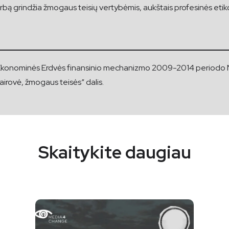
arbą grindžia žmogaus teisių vertybėmis, aukštais profesinės eti
s Ekonominės Erdvės finansinio mechanizmo 2009-2014 periodo
įvairovė, žmogaus teisės“ dalis.
Skaitykite daugiau