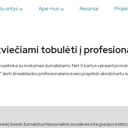
lų sritys
Apie mus
Resursai
Projek
 kviečiami tobulėti į profesi
pasitinka su mokymais žurnalistams. Net 5 kartus vyksiantys mo
tai” skirti žiniasklaidos profesionalams kvies praplėsti akiratį kar
reikį šviesti žurnalistus Nacionalinis socialinės integracijos insti