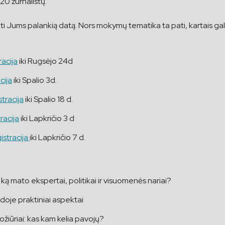
0 žurnalistų.
i Jums palankią datą. Nors mokymų tematika ta pati, kartais gali sk
racija
iki Rugsėjo 24d
cija
iki Spalio 3d.
tracija
iki Spalio 18 d.
racija
iki Lapkričio 3 d
istracija
iki Lapkričio 7 d.
: ką mato ekspertai, politikai ir visuomenės nariai?
doje praktiniai aspektai
žiūriai: kas kam kelia pavojų?