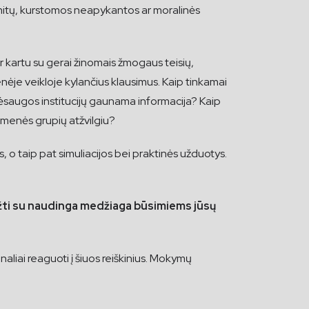
 mitų, kurstomos neapykantos ar moralinės
 kartu su gerai žinomais žmogaus teisių,
enėje veikloje kylančius klausimus. Kaip tinkamai
sėsaugos institucijų gaunama informacija? Kaip
uomenės grupių atžvilgiu?
, o taip pat simuliacijos bei praktinės užduotys.
rįžti su naudinga medžiaga būsimiems jūsų
naliai reaguoti į šiuos reiškinius. Mokymų