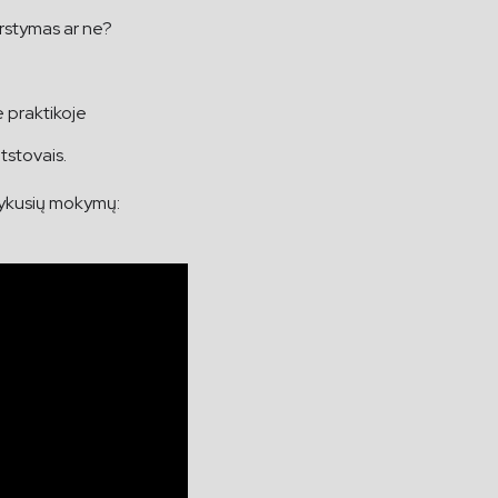
rstymas ar ne?
e praktikoje
tstovais.
 vykusių mokymų: