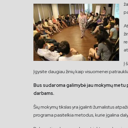
ža
pa
At
ži
re
at
Į 
Įgysite daugiau žinių kaip visuomenei patrauklia
Bus sudaroma galimybė jau mokymų metu paka
darbams.
Šių mokymų tikslas yra įgalinti žurnalistus atpaž
programa pasitelkia metodus, kurie įgalina dalyvi