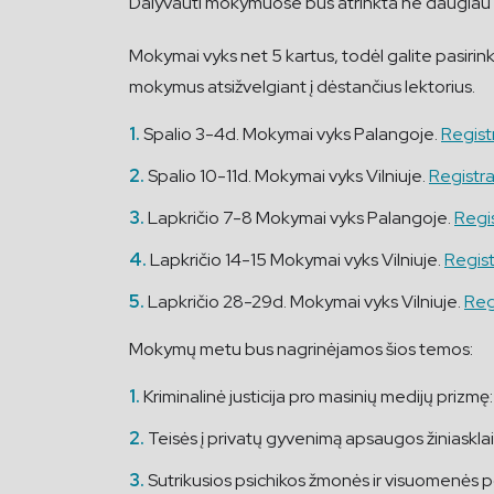
Dalyvauti mokymuose bus atrinkta ne daugiau 2
Mokymai vyks net 5 kartus, todėl galite pasirinkt
mokymus atsižvelgiant į dėstančius lektorius.
Spalio 3-4d. Mokymai vyks Palangoje.
Regist
Spalio 10-11d. Mokymai vyks Vilniuje.
Registra
Lapkričio 7-8 Mokymai vyks Palangoje.
Regis
Lapkričio 14-15 Mokymai vyks Vilniuje.
Regist
Lapkričio 28-29d. Mokymai vyks Vilniuje.
Reg
Mokymų metu bus nagrinėjamos šios temos:
Kriminalinė justicija pro masinių medijų prizmę
Teisės į privatų gyvenimą apsaugos žiniasklai
Sutrikusios psichikos žmonės ir visuomenės po