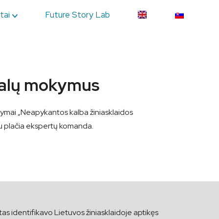
tai
Future Story Lab
onalų mokymus
kymai „Neapykantos kalba žiniasklaidos
tu su plačia ekspertų komanda.
tutas identifikavo Lietuvos žiniasklaidoje aptikęs