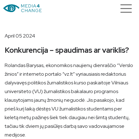
April 05 2024
Konkurencija – spaudimas ar variklis?
Rolandas Barysas, ekonomikos naujienų dienraščio “Verslo
žinios” ir interneto portalo “vz.lt” vyriausiasis redaktorius
dalyvavęs politikos žurnalistikos kurso paskaitoje Vilniaus
universiteto (VU) žurnalistikos bakalauro programos
klausytojams jaunų žmonių neguodė. Jis pasakojo, kad
prieš kurį laiką dėstęs VU žurnalistikos studentams per
keletą metų pažinęs šiek tiek daugiau nei šimtą studentų,
tačiau tik dviem jų pasiūlęs darbą savo vadovaujamose
medijose.