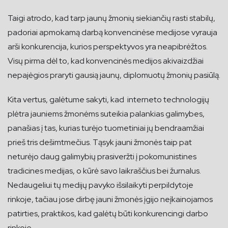
Taigi atrodo, kad tarp jaunų žmonių siekiančių rasti stabilų,
padoriai apmokamą darbą konvencinėse medijose vyrauja
arši konkurencija, kurios perspektyvos yra neapibrėžtos.
Visų pirma dėl to, kad konvencinės medijos akivaizdžiai
nepajėgios praryti gausią jaunų, diplomuotų žmonių pasiūlą.
Kita vertus, galėtume sakyti, kad interneto technologijų
plėtra jauniems žmonėms suteikia palankias galimybes,
panašias į tas, kurias turėjo tuometiniai jų bendraamžiai
prieš tris dešimtmečius. Tąsyk jauni žmonės taip pat
neturėjo daug galimybių prasiveržti į pokomunistines
tradicines medijas, o kūrė savo laikraščius bei žurnalus.
Nedaugeliui tų medijų pavyko išsilaikyti perpildytoje
rinkoje, tačiau jose dirbę jauni žmonės įgijo neįkainojamos
patirties, praktikos, kad galėtų būti konkurencingi darbo
rinkoje.