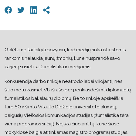
Galėtume tai laikyti požymiu, kad medijų rinka ištiestomis
rankomis nelaukia jaunų žmonių, kurie nusprendė savo
karjerą susieti su žurnalistika ir medijomis.
Konkurencija darbo rinkoje neatrodo labai viliojanti, nes
šiuo metu kasmet VU išrašo per penkiasdešimt diplomuotų
žurnalistikos bakalaurų diplomų. Be to rinkoje apsireiškia
tarp 50 ir šimto Vitauto Didžiojo universiteto alumnų,
baigusių Viešosios komunikacijos studijas (žurnalistika tėra
viena programos sričių). Neįskaičiuojant tų, kurie šiose
mokyklose baigia atitinkamas magistro programų studijas.