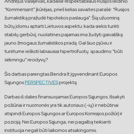
Andrejus Vasiljevas, kadaise respektabilaus Rusijos leidinio
“Kommersant” įkūrėjas, prieš kelias savaites parašė: “Rusijos
žurnalistiką pražudė hipotekos paslauga”. Šią užuominą
būtų įdomu aptarti Lietuvos aspektu: kada siekis turėti
stabilų gerbūvį, nuolatines pajamas ima žudyti gaivališką
jauno žmogaus žurnalistikos pradą. Gal šiuo pjūviu ir
turėtume ieškoti labiausiai hipertrofuotų spaudimo “būti
sėkmingu” recidyvų?
Šis darbas parengtas Bendra.lt įgyvendinant Europos
Sąjungos
PERSPECTIVES
projektą.
Darbas iš dalies finansuojamas Europos Sąjungos. Išsakyti
požiūriai ir nuomonės yra tik autoriaus (-ių) ir nebūtinai
atspindi Europos Sąjungos ar Europos Komisijos požiūrį ir
poziciją. Nei Europos Sąjunga, nei pagalbą teikianti
institucija negali būti laikomos atsakingomis.