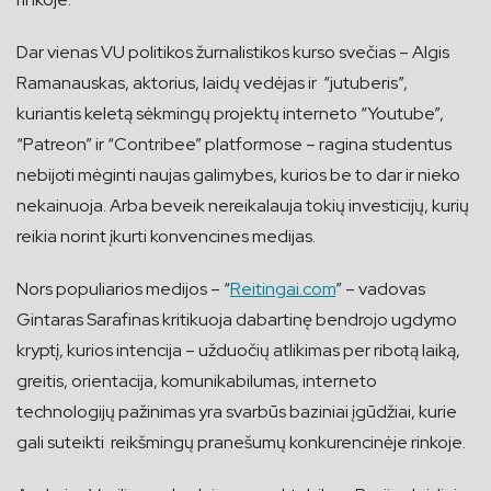
Dar vienas VU politikos žurnalistikos kurso svečias – Algis
Ramanauskas, aktorius, laidų vedėjas ir “jutuberis”,
kuriantis keletą sėkmingų projektų interneto “Youtube”,
“Patreon” ir “Contribee” platformose – ragina studentus
nebijoti mėginti naujas galimybes, kurios be to dar ir nieko
nekainuoja. Arba beveik nereikalauja tokių investicijų, kurių
reikia norint įkurti konvencines medijas.
Nors populiarios medijos – “
Reitingai.com
” – vadovas
Gintaras Sarafinas kritikuoja dabartinę bendrojo ugdymo
kryptį, kurios intencija – užduočių atlikimas per ribotą laiką,
greitis, orientacija, komunikabilumas, interneto
technologijų pažinimas yra svarbūs baziniai įgūdžiai, kurie
gali suteikti reikšmingų pranešumų konkurencinėje rinkoje.