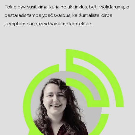
Tokie gyvi susitikimai kuria ne tik tinklus, bet ir solidarumą, o
pastarasis tampa ypač svarbus, kai žurnalistai dirba
įtemptame ar pažeidžiamame kontekste.