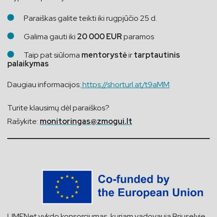
Paraiškas galite teikti iki rugpjūčio 25 d.
Galima gauti iki
20 000 EUR
paramos
Taip pat siūloma
mentorystė
ir
tarptautinis
palaikymas
Daugiau informacijos:
https://shorturl.at/t9aMM
Turite klausimų dėl paraiškos?
Rašykite:
monitoringas@zmogui.lt
LIMENet vykdo konsorciumas, kuriam vadovauja Briuselyje