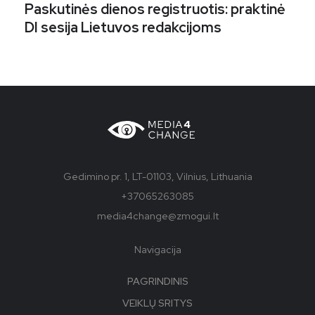
Paskutinės dienos registruotis: praktinė
DI sesija Lietuvos redakcijoms
Gedimino pr. 1, LT-01103, Vilnius, Lithuania
+37065263085
media4change@zmogui.lt
Navigacija
PAGRINDINIS
VEIKLŲ SRITYS