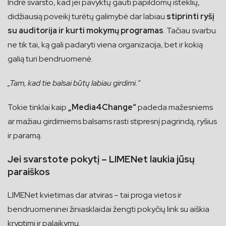
Indrė svarsto, kad jei pavyktų gauti papildomų išteklių,
didžiausią poveikį turėtų galimybė dar labiau
stiprinti ryšį
su auditorija ir kurti mokymų programas
. Tačiau svarbu
ne tik tai, ką gali padaryti viena organizacija, bet ir kokią
galią turi bendruomenė.
„Tam, kad tie balsai būtų labiau girdimi.“
Tokie tinklai kaip
„Media4Change“
padeda mažesniems
ar mažiau girdimiems balsams rasti stipresnį pagrindą, ryšius
ir paramą.
Jei svarstote pokytį – LIMENet laukia jūsų
paraiškos
LIMENet kvietimas dar atviras – tai proga vietos ir
bendruomeninei žiniasklaidai žengti pokyčių link su aiškia
kryptimi ir palaikymu.