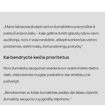
„Mane labiausiai įkvėpė vietos žurnalistikos pavyzdžiai iš
įvairių Europos šalių – kaip galima turėti glaudų ryšį su savo
auditorija, nors ir visai nedidele, atliepti konkrečias vietos
problemas, siekti mažų, bet prasmingų pokyčių.“
Kai bendrystė keičia prioritetus
Nors žurnalistų saugumas visada buvo svarbi Indrės darbo
dalis, dalyvavimas mugėje paskatino dar atidžiau į tai
pažvelgti.
„Bendravimas su kitais žurnalistais padėjo dar labiau rūpintis
žurnalistų saugumu ir jų įgūdžių stiprinimu.“