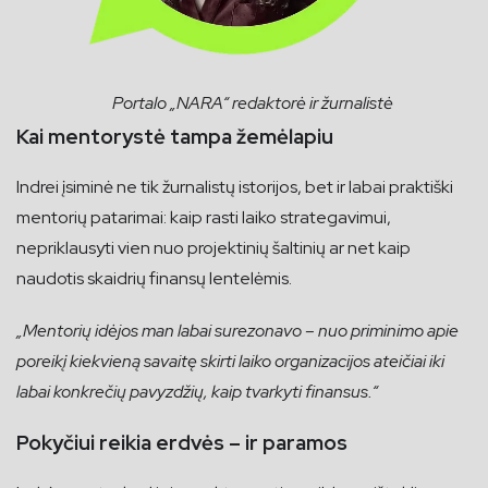
Portalo „NARA“ redaktorė ir žurnalistė
Kai mentorystė tampa žemėlapiu
Indrei įsiminė ne tik žurnalistų istorijos, bet ir labai praktiški
mentorių patarimai: kaip rasti laiko strategavimui,
nepriklausyti vien nuo projektinių šaltinių ar net kaip
naudotis skaidrių finansų lentelėmis.
„Mentorių idėjos man labai surezonavo – nuo priminimo apie
poreikį kiekvieną savaitę skirti laiko organizacijos ateičiai iki
labai konkrečių pavyzdžių, kaip tvarkyti finansus.“
Pokyčiui reikia erdvės – ir paramos