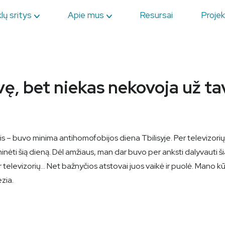
lų sritys
Apie mus
Resursai
Projek
svę, bet niekas nekovoja už ta
is – buvo minima antihomofobijos diena Tbilisyje. Per televizori
i šią dieną. Dėl amžiaus, man dar buvo per anksti dalyvauti šia
televizorių... Net bažnyčios atstovai juos vaikė ir puolė. Mano k
zia.