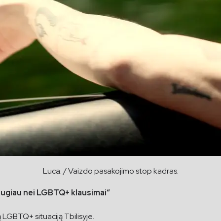
Luca. / Vaizdo pasakojimo stop kadras.
augiau nei LGBTQ+ klausimai“
tą LGBTQ+ situaciją Tbilisyje.