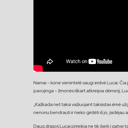
Namai – kone vienintelė saugi erdvė Lucai. Čia ji
pavojinga – žmonės iškart atkreipia dėmesį, Luc
„Kažkada net taksi važiuojant taksistas ėmė užg
nenoriu bendrauti ir nieko girdėti iš jo, įsidėjau
Daug drąsos Lucai prireikia ne tik išeiti į gatvę 