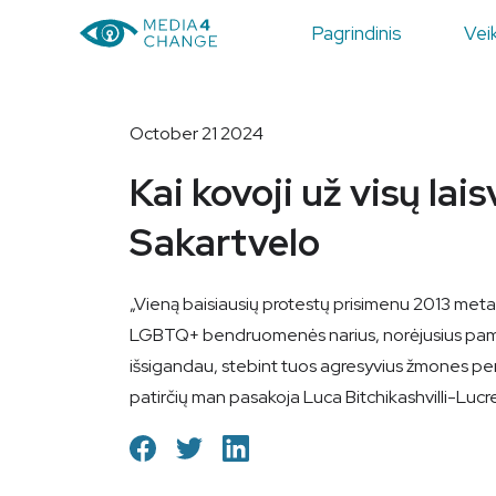
Pagrindinis
Veik
October 21 2024
Kai kovoji už visų lai
Sakartvelo
„Vieną baisiausių protestų prisimenu 2013 meta
LGBTQ+ bendruomenės narius, norėjusius paminėt
išsigandau, stebint tuos agresyvius žmones per 
patirčių man pasakoja Luca Bitchikashvilli-Lucre