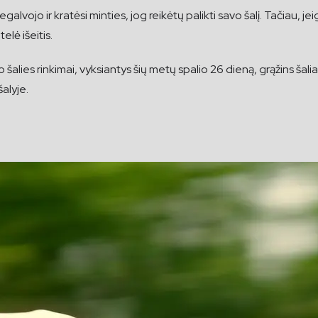
lvojo ir kratėsi minties, jog reikėtų palikti savo šalį. Tačiau, je
elė išeitis.
lo šalies rinkimai, vyksiantys šių metų spalio 26 dieną, grąžins šalia
šalyje.