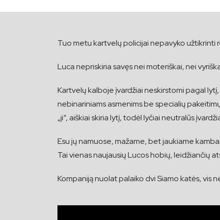
Tuo metu kartvelų policijai nepavyko užtikrint
Luca nepriskiria savęs nei moteriškai, nei vyriška
Kartvelų kalboje įvardžiai neskirstomi pagal lytį, to
nebinariniams asmenims be specialių pakeitimų. Prieš
„ji“, aiškiai skiria lytį, todėl lyčiai neutralūs įvar
Esu jų namuose, mažame, bet jaukiame kambaryje,
Tai vienas naujausių Lucos hobių, leidžiančių atsi
Kompaniją nuolat palaiko dvi Siamo katės, vis 