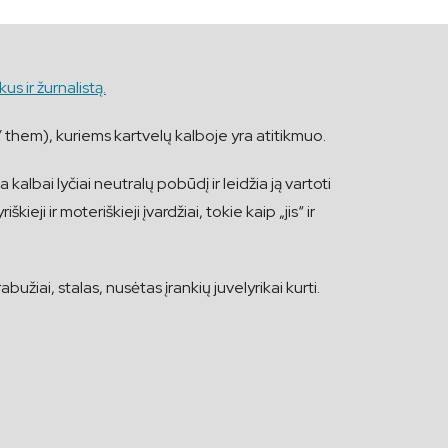
us ir žurnalistą.
y / them), kuriems kartvelų kalboje yra atitikmuo.
ia kalbai lyčiai neutralų pobūdį ir leidžia ją vartoti
eji ir moteriškieji įvardžiai, tokie kaip „jis“ ir
iai, stalas, nusėtas įrankių juvelyrikai kurti.