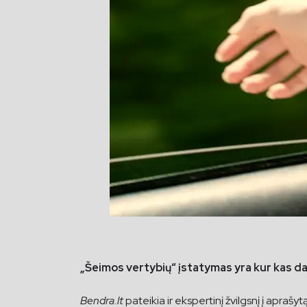
„Šeimos vertybių“ įstatymas yra kur kas d
Bendra.lt
pateikia ir ekspertinį žvilgsnį į aprašy