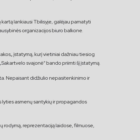
artą lankiausi Tbilisyje, galėjau pamatyti
ausybinės organizacijos biuro balkone.
akos„ įstatymą, kurį vietiniai dažniau tiesiog
 „Sakartvelo svajonė“ bando priimti šį įstatymą.
žta. Nepaisant didžiulio nepasitenkinimo ir
s lyties asmenų santykių ir propagandos
ių rodymą, reprezentaciją laidose, filmuose,