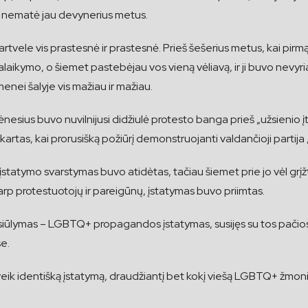
 jo nematė jau devynerius metus.
ele vis prastesnė ir prastesnė. Prieš šešerius metus, kai pirmą k
ikymo, o šiemet pastebėjau vos vieną vėliavą, ir ji buvo nevyri
enei šalyje vis mažiau ir mažiau.
ėnesius buvo nuvilnijusi didžiulė protesto banga prieš „užsienio įt
 kartas, kai prorusišką požiūrį demonstruojanti valdančioji partija
o įstatymo svarstymas buvo atidėtas, tačiau šiemet prie jo vėl grį
rp protestuotojų ir pareigūnų, įstatymas buvo priimtas.
 siūlymas – LGBTQ+ propagandos įstatymas, susijęs su tos pačio
se.
veik identišką įstatymą, draudžiantį bet kokį viešą LGBTQ+ žmon