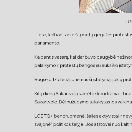
LGB
Tiesa, kalbant apie šių metų gegužės protestu
parlamento.
Kalbantis vasarą, kai dar buvo daugybė nežin
palaikymo ir protestų bangos sulauks šio įstat
Rugsėjo 17 dieną, priėmus šį įstatymą, jokių pro
Kitą dieną Sakartvelą sukrėtė skaudi žinia – bru
Sakartvele. Dėl nužudymo sulaikytas jos vaikina
LGBTQ+ bendruomenė, šalies aktyvistai ir nevyri
svajonė“ politikos šalyje. Jos atstovai nuo kaltin