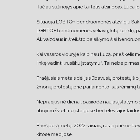
Tačiau sužinojęs apie tai tėtis atsiribojo. Luca
Situacija LGBTQ+ bendruomenės atžvilgiu Sakartv
LGBTQ+ bendruomenės vėliavų, kitų ženklų, pala
Akivaizdaus ir išreikšto palaikymo šiai bendruom
Kai vasaros viduryje kalbinau Lucą, prieš kelis m
linkę vadinti „rusišku įstatymu“. Tai nebe pirmas
Praėjusiais metais dėl įsisiūbavusių protestų ši
žmonių protestų prie parlamento, susirėmimų ta
Nepraėjus nė dienai, pasirodė naujas įstatymo
ribojimu švietimo įstaigose bei televizijos laido
Prieš porą metų, 2022-aisiais, rusija priėmė be
kitose medijose.