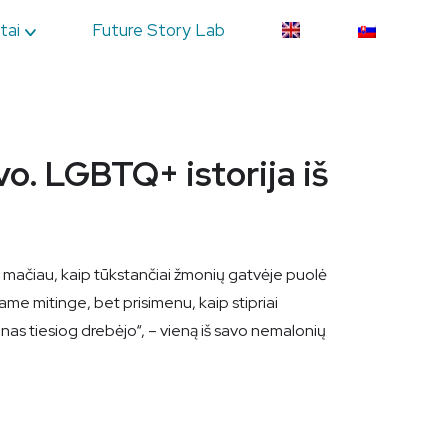
tai
Future Story Lab
vo. LGBTQ+ istorija iš
ų mačiau, kaip tūkstančiai žmonių gatvėje puolė
me mitinge, bet prisimenu, kaip stipriai
ūnas tiesiog drebėjo“, – vieną iš savo nemalonių