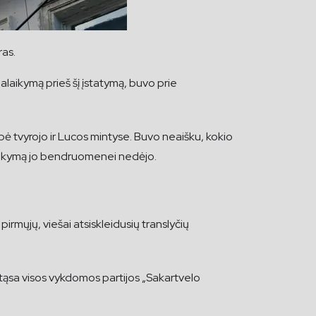
ras.
aikymą prieš šį įstatymą, buvo prie
tvyrojo ir Lucos mintyse. Buvo neaišku, kokio
alaikymą jo bendruomenei nedėjo.
irmųjų, viešai atsiskleidusių translyčių
 tąsa visos vykdomos partijos „Sakartvelo