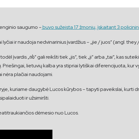
i renginio saugumo –
buvo sužeista 17 žmonių, įskaitant 3 policinink
i lyčiai ir naudoja nedvinarinius įvardžius – „jie / juos“ (angl. the
dėl įvardis „ის“ gali reikšti tiek „jis“, tiek „ji“ arba „tai“, kas suteik
ingai, lietuvių kalba yra stipriai lytiškai diferencijuota, kur vyriški
džiai nėra plačiai naudojami.
 kuriame daugybė Lucos kūrybos – tapyti paveikslai, kurti drabuž
palaiduoti ir užsimiršti.
neatitraukiančios dėmesio nuo Lucos.