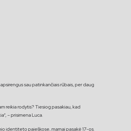
ų, apsirengus sau patinkančiais rūbais, per daug
am reikia rodytis? Tiesiog pasakiau, kad
kia“, – prisimena Luca.
 lytinio identiteto paieškose, mamai pasakė 17-os.