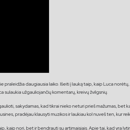
e praleidžia daugiausia laiko. Išeiti į lauką taip, kaip Luca norėt
a sulaukia užgauliojančių komentarų, kreivų žvilgsnių.
aulioti, sakydamas, kad tikrai nieko neturi prieš mažumas, bet k
 ausines, pradėjau klausyti muzikos ir laukiau kol nuveš ten, kur rei
taip, kaip nori, bet ir bendrauti su artimaisiais. Apie tai, kad yra