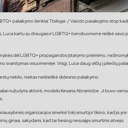
TQ+ palaikymo ženklai Tbilisyje. / Vaizdo pasakojimo stop kad
s, Luca kartu su draugais ir LGBTQ+ bendruomene reiškė savo pal
omybės dėl LGBTQ+ propagandos įstatymo priėmimo, nežinomybė 
ymo svarstymas visuomenėje. Visgi, Luca daug vilčių į piliečių p
testų nekilo, niekas neišreiškė didesnio palaikymo.
taliai nužudyta aktorė, modelis Kesaria Abramidze. Ji buvo viena p
s.
ausybinės organizacijos smerkė tokį smurtą ir tikino, kad jis yra
imų ginasi, sakydami, kad tai tiesiog nesusijęs smurtinis atvejis.