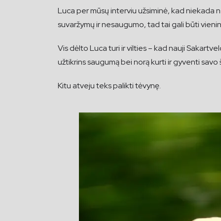
Luca per mūsų interviu užsiminė, kad niekada nega
suvaržymų ir nesaugumo, tad tai gali būti vienint
Vis dėlto Luca turi ir vilties – kad nauji Sakartve
užtikrins saugumą bei norą kurti ir gyventi savo 
Kitu atveju teks palikti tėvynę.