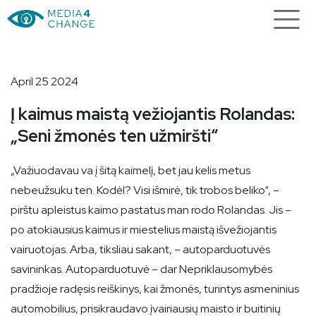
April 25 2024
Į kaimus maistą vežiojantis Rolandas:
„Seni žmonės ten užmiršti“
„Važiuodavau va į šitą kaimelį, bet jau kelis metus
nebeužsuku ten. Kodėl? Visi išmirė, tik trobos beliko“, –
pirštu apleistus kaimo pastatus man rodo Rolandas. Jis –
po atokiausius kaimus ir miestelius maistą išvežiojantis
vairuotojas. Arba, tiksliau sakant, – autoparduotuvės
savininkas. Autoparduotuvė – dar Nepriklausomybės
pradžioje radęsis reiškinys, kai žmonės, turintys asmeninius
automobilius, prisikraudavo įvairiausių maisto ir buitinių