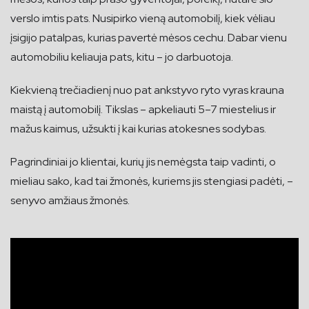
verslo imtis pats. Nusipirko vieną automobilį, kiek vėliau
įsigijo patalpas, kurias pavertė mėsos cechu. Dabar vienu
automobiliu keliauja pats, kitu – jo darbuotoja.
Kiekvieną trečiadienį nuo pat ankstyvo ryto vyras krauna
maistą į automobilį. Tikslas – apkeliauti 5–7 miestelius ir
mažus kaimus, užsukti į kai kurias atokesnes sodybas.
Pagrindiniai jo klientai, kurių jis nemėgsta taip vadinti, o
mieliau sako, kad tai žmonės, kuriems jis stengiasi padėti, –
senyvo amžiaus žmonės.