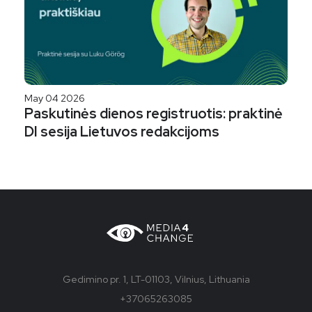
May 04 2026
Paskutinės dienos registruotis: praktinė
DI sesija Lietuvos redakcijoms
Gedimino pr. 1, LT-01103, Vilnius, Lithuania
+37065263085