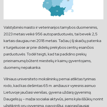
Valstybinės maisto ir veterinarijos tarnybos duomenimis,
2023 metais veikė 956 autoparduotuvės, tai beveik 2,5
kartais daugiau nei 2018 metais. Tačiau į šį skaičių patenka
ir turgeliuose ar prie didelių prekybos centrų esančios
parduotuvės. Todėl teigti, kad tai padidino prekių
prieinamumą būtent miestelių ir kaimų gyventojams,
duomenų nepakanka.
Vilniaus universiteto mokslininkų pernai atliktas tyrimas
rodo, kad kas dešimtas 65 m. amžiaus ir vyresnis asmuo
Lietuvoje jaučiasi vienišas, gyvena uždarą gyvenimą.
Daugelis jų – mažai socialiai aktyvūs, jiems kyla iššūkių norint
užsitikrinti orų gyvenimą, pavyzdžiui, paprasčiausiai