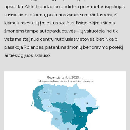
apsipirkti. Atskirtį dar labiau padidino prieš metus įsigaliojusi
susisiekimo reforma, po kurios žymiai sumažintas reisų iš
kaimų ir miestelių į miestus skaičius. Išsigelbėjimu šiems
žmonėms tampa autoparduotuvės – jų vairuotojai ne tik
veža maistą į nuo centrų nutolusias vietoves, bet ir, kaip
pasakoja Rolandas, patenkina žmonių bendravimo poreikį
ar tiesiog juos išklauso.