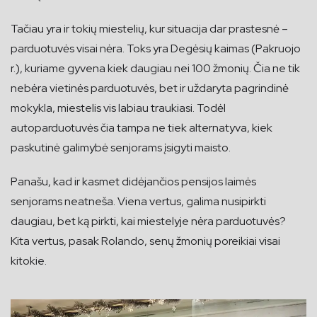
Tačiau yra ir tokių miestelių, kur situacija dar prastesnė –
parduotuvės visai nėra. Toks yra Degėsių kaimas (Pakruojo
r.), kuriame gyvena kiek daugiau nei 100 žmonių. Čia ne tik
nebėra vietinės parduotuvės, bet ir uždaryta pagrindinė
mokykla, miestelis vis labiau traukiasi. Todėl
autoparduotuvės čia tampa ne tiek alternatyva, kiek
paskutinė galimybė senjorams įsigyti maisto.
Panašu, kad ir kasmet didėjančios pensijos laimės
senjorams neatneša. Viena vertus, galima nusipirkti
daugiau, bet ką pirkti, kai miestelyje nėra parduotuvės?
Kita vertus, pasak Rolando, senų žmonių poreikiai visai
kitokie.