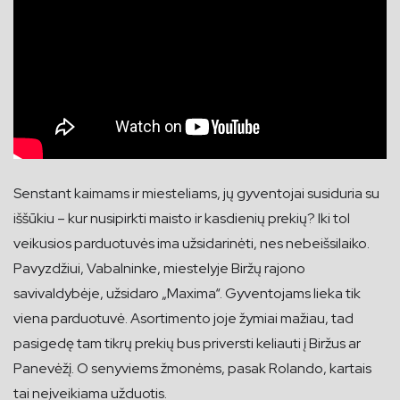
Senstant kaimams ir miesteliams, jų gyventojai susiduria su
iššūkiu – kur nusipirkti maisto ir kasdienių prekių? Iki tol
veikusios parduotuvės ima užsidarinėti, nes nebeišsilaiko.
Pavyzdžiui, Vabalninke, miestelyje Biržų rajono
savivaldybėje, užsidaro „Maxima“. Gyventojams lieka tik
viena parduotuvė. Asortimento joje žymiai mažiau, tad
pasigedę tam tikrų prekių bus priversti keliauti į Biržus ar
Panevėžį. O senyviems žmonėms, pasak Rolando, kartais
tai neįveikiama užduotis.