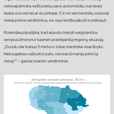
nebeapsimoka vežti prekių savo automobiliu, kai tavęs
laukia vos vienas ar du pirkėjai. O ir ne visi miestelių vadovai
mielai priima verslininkus, ne visur leidžia įsikurti ir prekiauti.
Rolandas pripažįsta, kad skaudu matyti vargstančius
senyvus žmones ir kasmet prastėjančią regionų situaciją:
„Duodu dar kokius 5 metus ir tokie miesteliai visai išnyks.
Nebegalėsiu važiuoti ir pats, nes kas iš manęs pirks tą
mėsą?“ – garsiai svarsto verslininkas.