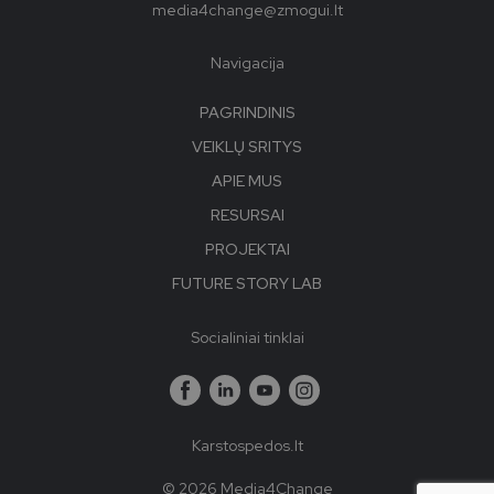
media4change@zmogui.lt
Navigacija
PAGRINDINIS
VEIKLŲ SRITYS
APIE MUS
RESURSAI
PROJEKTAI
FUTURE STORY LAB
Socialiniai tinklai
Karstospedos.lt
© 2026 Media4Change