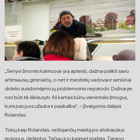
„Senyvi žmonės kaimuose yra apleisti, dažnai palikti savo
artimiausių giminaičių, o net ir miestelių vadovai ir seniūnai
didelio susidomėjimo jų problemomis neparodo. Dažnai jie
nori būti tik išklausyti. Aš kartais būnu vienintelis žmogus,
kuris pas juos užsuka ir pasikalba“, – įžvalgomis dalijasi
Rolandas.
Tokių kaip Rolandas, vežiojančių maistą po atokiausius
regionus, dešimtys. Tačiau ir jų kasmet mažėja. Tiesiog