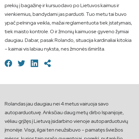
prekių į bagažinę ir kursuodavo po Lietuvos kaimus ir
vienkiemius, bandydami jas parduoti. Tuo metu tai buvo
ypač pelninga veikla, mažai reglamentuota tiek įstatymais,
tiek maisto kontrole. O ir žmonių kaimuose gyveno žymiai
daugiau. Dabar, pasak Rolando, situacija kardinaliai kitokia
– kaimai vis labiau nyksta, nes žmonės išmiršta.
Rolandas jau daugiau nei 4 metus vairuoja savo
autoparduotuvę. Anksčiau daug metų dirbo Ispanijoje,
vėliau grįžęs į Lietuvą įsidarbino vienoje autoparduotuvių
įmonėje. Visgi, ilgai ten neužsibuvo – pamatęs šviežios
mėsos, kurios taip prašo gyventojai, poreikį, nutarė šio