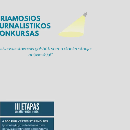
žiausias kaimelis gali būti scena didelei istorijai –
nušviesk ją!“