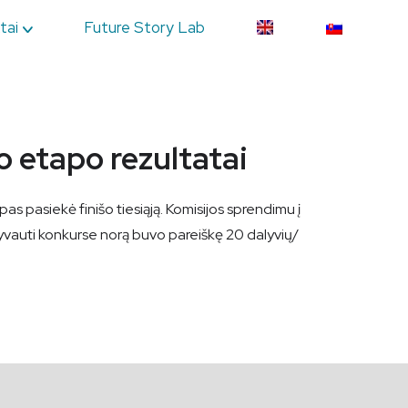
tai
Future Story Lab
o etapo rezultatai
s pasiekė finišo tiesiąją. Komisijos sprendimu į
lyvauti konkurse norą buvo pareiškę 20 dalyvių/