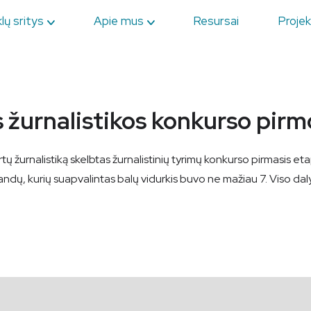
lų sritys
Apie mus
Resursai
Projek
 žurnalistikos konkurso pirm
urnalistiką skelbtas žurnalistinių tyrimų konkurso pirmasis etapa
ndų, kurių suapvalintas balų vidurkis buvo ne mažiau 7. Viso da