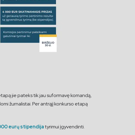
 etapą jie pateks tik jau suformavę komandą,
mdomi žurnalistai. Per antrąjį konkurso etapą
00 eurų
stipendija
tyrimui įgyvendinti.