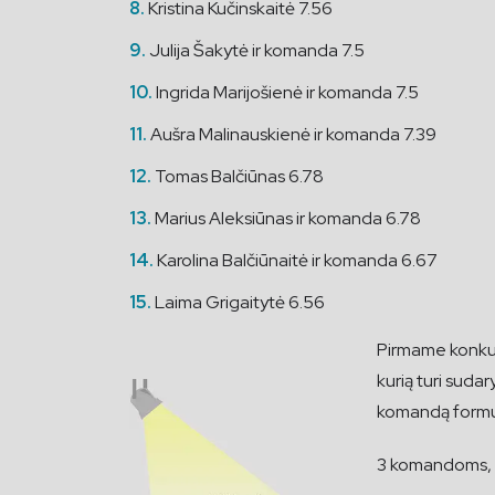
Kristina Kučinskaitė 7.56
Julija Šakytė ir komanda 7.5
Ingrida Marijošienė ir komanda 7.5
Aušra Malinauskienė ir komanda 7.39
Tomas Balčiūnas 6.78
Marius Aleksiūnas ir komanda 6.78
Karolina Balčiūnaitė ir komanda 6.67
Laima Grigaitytė 6.56
Pirmame konkurs
kurią turi sudar
komandą form
3 komandoms, pa