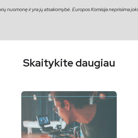
utorių nuomonę ir yra jų atsakomybė. Europos Komisija neprisiima j
Skaitykite daugiau