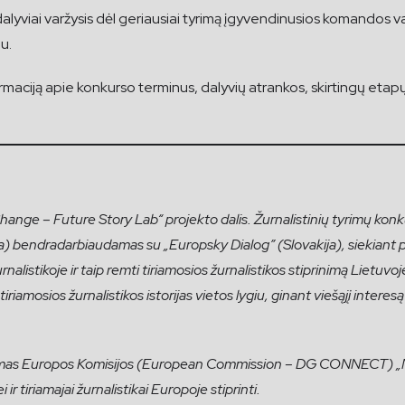
alyviai varžysis dėl geriausiai tyrimą įgyvendinusios komandos v
u.
maciją apie konkurso terminus, dalyvių atrankos, skirtingų etapų i
ange – Future Story Lab“ projekto dalis. Žurnalistinių tyrimų konku
) bendradarbiaudamas su „Europsky Dialog” (Slovakija), siekiant p
alistikoje ir taip remti tiriamosios žurnalistikos stiprinimą Lietuvoje 
iriamosios žurnalistikos istorijas vietos lygiu, ginant viešąjį interes
jamas Europos Komisijos (European Commission – DG CONNECT) „Me
 ir tiriamajai žurnalistikai Europoje stiprinti.