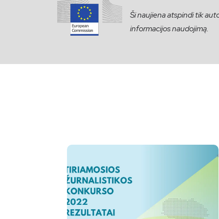
Ši naujiena atspindi tik a
informacijos naudojimą.