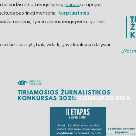
iki balandžio 23 d.) rengs tyrimų
planus
korupcijos,
ultuos pasirinkti mentoriai,
tarptautinės
viai žurnalistinių tyrimų planus rengs per kūrybines
eko šie nurodytą balų vidurkį gavę konkurso dalyviai:
„Net ma