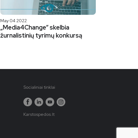
May 04 2022
„Media4Change“ skelbia
žurnalistinių tyrimų konkursą
Socialiniai tinklai
Karstospedos.lt