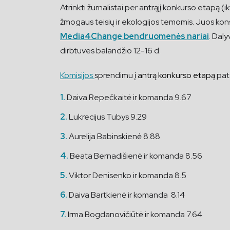
Atrinkti žurnalistai per antrąjį konkurso etapą (
žmogaus teisių ir ekologijos temomis. Juos kons
Media4Change bendruomenės nariai
. Daly
dirbtuves balandžio 12-16 d.
Komisijos
sprendimu į
antrą konkurso etapą
pat
Daiva Repečkaitė ir komanda 9.67
Lukrecijus Tubys 9.29
Aurelija Babinskienė 8.88
Beata Bernadišienė ir komanda 8.56
Viktor Denisenko ir komanda 8.5
Daiva Bartkienė ir komanda 8.14
Irma Bogdanovičiūtė ir komanda 7.64