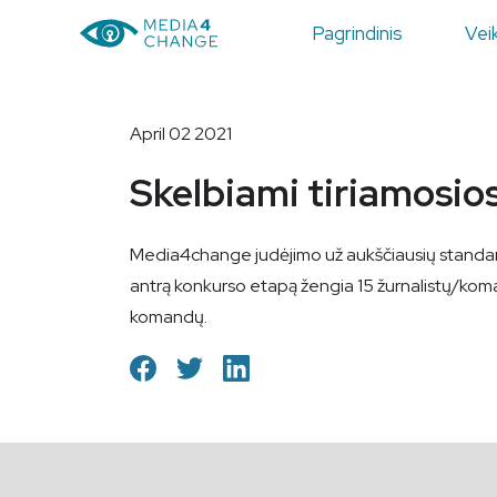
Pagrindinis
Veik
April 02 2021
Skelbiami tiriamosios
Media4change judėjimo už aukščiausių standartų ž
antrą konkurso etapą žengia 15 žurnalistų/koma
komandų.