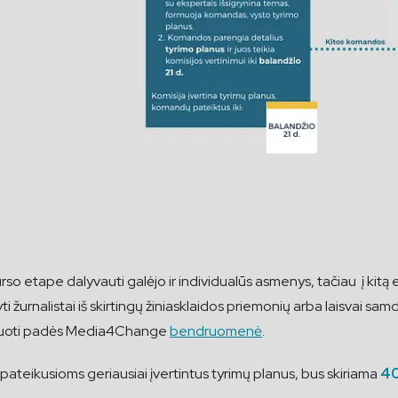
o etape dalyvauti galėjo ir individualūs asmenys, tačiau į kitą
yti žurnalistai iš skirtingų žiniasklaidos priemonių arba laisvai sa
uoti padės Media4Change
bendruomenė
.
teikusioms geriausiai įvertintus tyrimų planus, bus skiriama
40