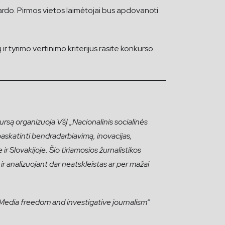
ardo. Pirmos vietos laimėtojai bus apdovanoti
r tyrimo vertinimo kriterijus rasite konkurso
rsą organizuoja VšĮ „Nacionalinis socialinės
askatinti bendradarbiavimą, inovacijas,
ir Slovakijoje. Šio tiriamosios žurnalistikos
ą ir analizuojant dar neatskleistas ar per mažai
dia freedom and investigative journalism“