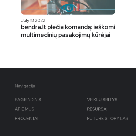
July 18 2022
bendra.lt plečia komandą: ieškomi
multimedinių pasakojimų kūrėjai
Navigacija
PAGRINDINIS
VEIKLŲ SRITYS
APIE MUS
RESURSAI
PROJEKTAI
FUTURE STORY LAB