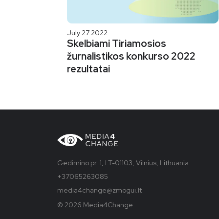
July 27 2022
Skelbiami Tiriamosios
žurnalistikos konkurso 2022
rezultatai
Gedimino pr. 1, LT-01103, Vilnius, Lithuania
+37065263085
media4change@zmogui.lt
© 2026 Media4Change