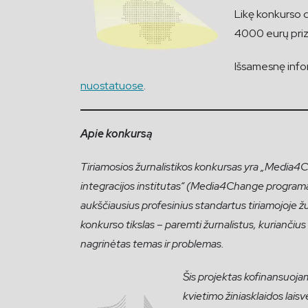
Likę konkurso d
4000 eurų priz
Išsamesnę infor
nuostatuose
.
Apie konkursą
Tiriamosios žurnalistikos konkursas yra „Media4Ch
integracijos institutas“ (Media4Change programa
aukščiausius profesinius standartus tiriamojoje žurn
konkurso tikslas – paremti žurnalistus, kuriančius t
nagrinėtas temas ir problemas.
Šis projektas kofinansuo
kvietimo žiniasklaidos laisvei