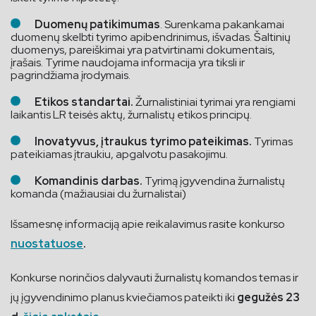
Duomenų patikimumas
. Surenkama pakankamai
duomenų skelbti tyrimo apibendrinimus, išvadas. Šaltinių
duomenys, pareiškimai yra patvirtinami dokumentais,
įrašais. Tyrime naudojama informacija yra tiksli ir
pagrindžiama įrodymais.
Etikos standartai.
Žurnalistiniai tyrimai yra rengiami
laikantis LR teisės aktų, žurnalistų etikos principų.
Inovatyvus, įtraukus tyrimo pateikimas.
Tyrimas
pateikiamas įtraukiu, apgalvotu pasakojimu.
Komandinis darbas.
Tyrimą įgyvendina žurnalistų
komanda (mažiausiai du žurnalistai)
Išsamesnę informaciją apie reikalavimus rasite konkurso
nuostatuose
.
Konkurse norinčios dalyvauti žurnalistų komandos temas ir
jų įgyvendinimo planus kviečiamos pateikti iki
gegužės 23