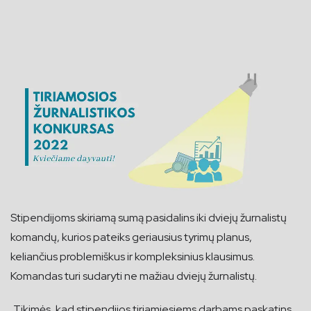
Stipendijoms skiriamą sumą pasidalins iki dviejų žurnalistų
komandų, kurios pateiks geriausius tyrimų planus,
keliančius problemiškus ir kompleksinius klausimus.
Komandas turi sudaryti ne mažiau dviejų žurnalistų.
„Tikimės, kad stipendijos tiriamiesiems darbams paskatins