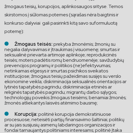
žmogaus teisių, korupcijos, aplinkosaugos srityse. Temos
skirstomos į siūlomas potemes (sąrašas nėra baigtinis ir
konkurso dalyviai gali pasirinkti kitą savo suformuluotą
potemę):
Žmogaus teisės:
prekyba žmonėmis; žmonių su
negalia dalyvavimas ir įtraukimas į visuomenę; smurtas ir
seksualinė prievarta artimoje aplinkoje; reprodukcinės
teisės; moters padėtis romų bendruomenėje; savižudybių
prevencijos programų ir politikos (ne)efektyvumas;
netinkamas elgesys ir smurtas psichikos sveikatos
institucijose; žmogaus teisių pažeidimas susijęs su verslo
ekonomine veikla; diskriminacija seksualinės orientacijos ar
lytinės tapatybės pagrindu; diskriminacija etninės ar
religinės tapatybės pagrindu; migrantų darbo sąlygos;
technologijų poveikis žmogaus teisėms; benamiai žmonės;
žmonės atliekantys laisvės atėmimo bausmę;
Korupcija:
politinė korupcija demokratiniuose
procesuose; neteisėti partijų finansavimo šaltiniai; politikų
ar su jais susijusių asmenų labdaringos organizacijos ir
fondai tarnaujantys politiniams interesams; politinė įtaka