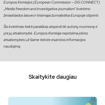
Europos Komisijos (European Commission – DG CONNECT)
„
Media freedom and investigative journalism“ kvietimo
žiniasklaidos laisvei ir tiriamajai žurnalistikai Europoje stiprinti.
Šis kvietimas teikti paraiškas atspindi tik autorių nuomonę ir
yra jų atsakomybė. Europos Komisija neprisiima jokios
atsakomybės už šiame tekste esančios informacijos
naudojimą.
Skaitykite daugiau