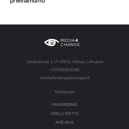
prieinamumo
Gedimino pr. 1, LT-01103, Vilnius, Lithuania
+37065263085
media4change@zmogui.lt
Navigacija
PAGRINDINIS
VEIKLŲ SRITYS
APIE MUS