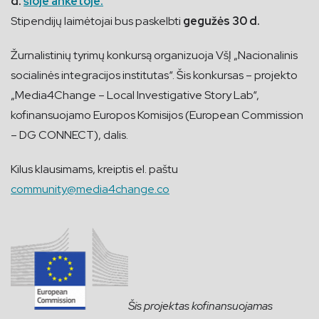
d.
šioje anketoje.
Stipendijų laimėtojai bus paskelbti
gegužės 30 d.
Žurnalistinių tyrimų konkursą organizuoja VšĮ „Nacionalinis
socialinės integracijos institutas“. Šis konkursas – projekto
„Media4Change – Local Investigative Story Lab“,
kofinansuojamo Europos Komisijos (European Commission
– DG CONNECT), dalis.
Kilus klausimams, kreiptis el. paštu
community@media4change.co
Šis projektas kofinansuojamas