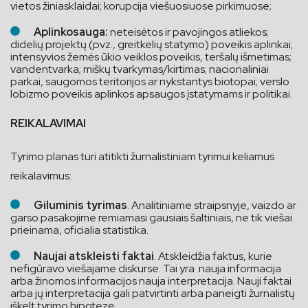
vietos žiniasklaidai; korupcija viešuosiuose pirkimuose;
Aplinkosauga:
neteisėtos ir pavojingos atliekos;
didelių projektų (pvz., greitkelių statymo) poveikis aplinkai;
intensyvios žemės ūkio veiklos poveikis, teršalų išmetimas;
vandentvarka; miškų tvarkymas/kirtimas; nacionaliniai
parkai, saugomos teritorijos ar nykstantys biotopai; verslo
lobizmo poveikis aplinkos apsaugos įstatymams ir politikai.
REIKALAVIMAI
Tyrimo planas turi atitikti žurnalistiniam tyrimui keliamus
reikalavimus:
Giluminis tyrimas
. Analitiniame straipsnyje, vaizdo ar
garso pasakojime remiamasi gausiais šaltiniais, ne tik viešai
prieinama, oficialia statistika.
Naujai atskleisti faktai
. Atskleidžia faktus, kurie
nefigūravo viešajame diskurse. Tai yra nauja informacija
arba žinomos informacijos nauja interpretacija. Nauji faktai
arba jų interpretacija gali patvirtinti arba paneigti žurnalistų
iškelt tyrimo hipotezę.