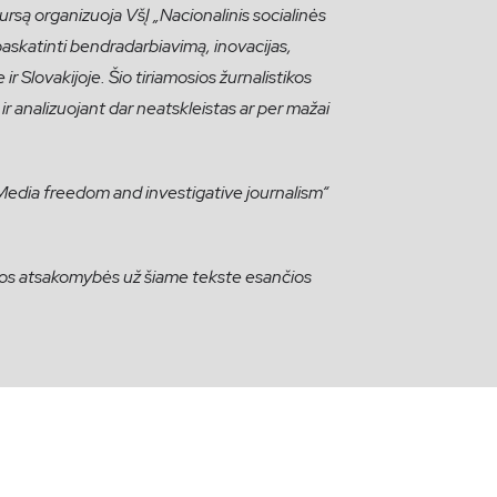
rsą organizuoja VšĮ „Nacionalinis socialinės
askatinti bendradarbiavimą, inovacijas,
ir Slovakijoje. Šio tiriamosios žurnalistikos
ą ir analizuojant dar neatskleistas ar per mažai
dia freedom and investigative journalism“
okios atsakomybės už šiame tekste esančios