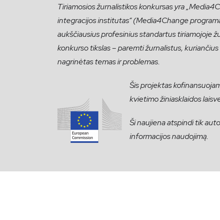
Tiriamosios žurnalistikos konkursas yra „Media4Ch
integracijos institutas“ (Media4Change programa
aukščiausius profesinius standartus tiriamojoje žurn
konkurso tikslas – paremti žurnalistus, kuriančius t
nagrinėtas temas ir problemas.
Šis projektas kofinansuoj
kvietimo žiniasklaidos laisvei
Ši naujiena atspindi tik au
informacijos naudojimą.