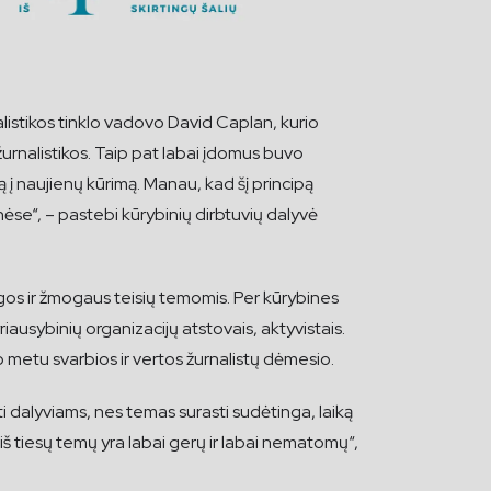
listikos tinklo vadovo David Caplan, kurio
s žurnalistikos. Taip pat labai įdomus buvo
ą į naujienų kūrimą. Manau, kad šį principą
nėse“, – pastebi kūrybinių dirbtuvių dalyvė
ugos ir žmogaus teisių temomis. Per kūrybines
riausybinių organizacijų atstovais, aktyvistais.
uo metu svarbios ir vertos žurnalistų dėmesio.
ti dalyviams, nes temas surasti sudėtinga, laiką
 tiesų temų yra labai gerų ir labai nematomų“,