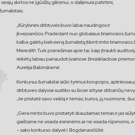
sesijų skirtos ne įgūdžių gilinimui, o dalijimuisi patirtimi,
žurnalistais.
„Kūrybinės dirbtuvės buvo labai naudingos ir
įkvepiančios. Pradedant nuo globalaus tiriamosios žurna
kalba galėtų kiekvieną žurnalistą įtikinti imtis tiriamosio
Meredith Turk pranešimas apie tai, kaip įtraukti auditorij
reikėtų labiau panaudoti įvairiose žiniasklaidose priemo
Aurelija Babinskienė.
Konkursui žurnalistai siūlo tyrimus korupcijos, aplinkosa
dirbtuves dalyviai susitiko su šiose srityse dirbančių nevy
Jie pristatė savo veiklą ir temas, kurios, jų nuomone, ši
„Gera mintis buvo pristatyti skaudamas temas ir jas siūly
gaištame ne visada esminėms ar ne visada rūpimoms, o iš
– sako konkurso dalyvė I. Bogdanavičiūtė.