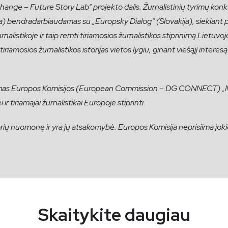
ange – Future Story Lab“ projekto dalis. Žurnalistinių tyrimų konku
) bendradarbiaudamas su „Europsky Dialog” (Slovakija), siekiant p
alistikoje ir taip remti tiriamosios žurnalistikos stiprinimą Lietuvoje 
iriamosios žurnalistikos istorijas vietos lygiu, ginant viešąjį interes
amas Europos Komisijos (European Commission – DG CONNECT) „Me
 ir tiriamajai žurnalistikai Europoje stiprinti.
torių nuomonę ir yra jų atsakomybė. Europos Komisija neprisiima j
Skaitykite daugiau