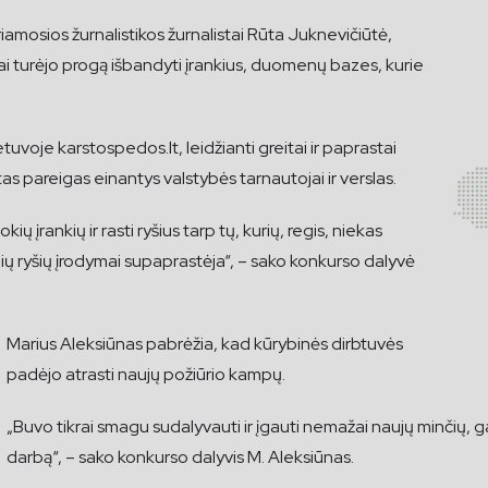
iriamosios žurnalistikos žurnalistai Rūta Juknevičiūtė,
ai turėjo progą išbandyti įrankius, duomenų bazes, kurie
voje karstospedos.lt, leidžianti greitai ir paprastai
tas pareigas einantys valstybės tarnautojai ir verslas.
 įrankių ir rasti ryšius tarp tų, kurių, regis, niekas
ių ryšių įrodymai supaprastėja“, – sako konkurso dalyvė
Marius Aleksiūnas pabrėžia, kad kūrybinės dirbtuvės
padėjo atrasti naujų požiūrio kampų.
„Buvo tikrai smagu sudalyvauti ir įgauti nemažai naujų minčių, gal n
darbą“, – sako konkurso dalyvis M. Aleksiūnas.