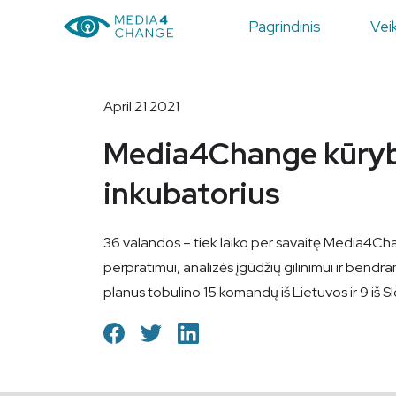
Pagrindinis
Veik
April 21 2021
Media4Change kūrybin
inkubatorius
36 valandos – tiek laiko per savaitę Media4Chang
perpratimui, analizės įgūdžių gilinimui ir bendr
planus tobulino 15 komandų iš Lietuvos ir 9 iš Sl