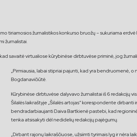
amo tiriamosios žurnalistikos konkurso bruožų – sukuriama erd
i žurnalistai.
d savaitė virtualiose kūrybinėse dirbtuvėse priminė, jog žurnalis
„Pirmiausia, labai stipriai pajunti, kad yra bendruomenė, o ne
Bogdanavičiūtė.
Kūrybinėse dirbtuvėse dalyvavo žurnalistai iš 6 redakcijų vis
Šilalės laikraštyje „Šilalės artojas“ korespondente dirbanti ir 
bendradarbiaujanti Daiva Bartkienė pastebi, kad regioninėje
tenka atsisakyti dėl nedidelių redakcijų pajėgumų.
„Dirbant rajonų laikraščiuose, užsiimti tyrimais lyg ir nėra lai