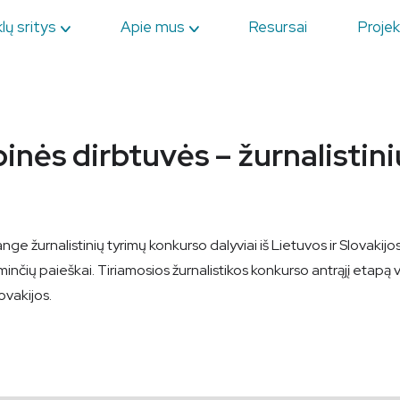
lų sritys
Apie mus
Resursai
Projek
ės dirbtuvės – žurnalistini
e žurnalistinių tyrimų konkurso dalyviai iš Lietuvos ir Slovakijos 
aminčių paieškai. Tiriamosios žurnalistikos konkurso antrąjį etap
ovakijos.