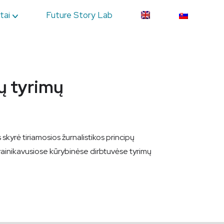
tai
Future Story Lab
ų tyrimų
skyrė tiriamosios žurnalistikos principų
ą vainikavusiose kūrybinėse dirbtuvėse tyrimų