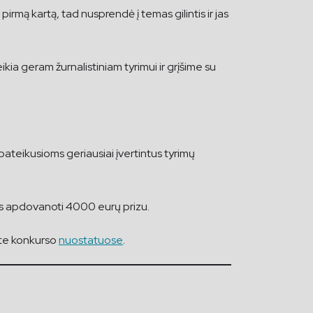
 pirmą kartą, tad nusprendė į temas gilintis ir jas
ikia geram žurnalistiniam tyrimui ir grįšime su
pateikusioms geriausiai įvertintus tyrimų
bus apdovanoti 4000 eurų prizu.
site konkurso
nuostatuose
.