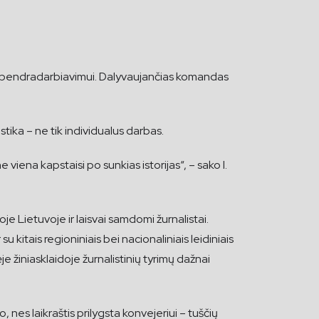
vė bendradarbiavimui. Dalyvaujančias komandas
tika – ne tik individualus darbas.
 viena kapstaisi po sunkias istorijas“, – sako I.
oje Lietuvoje ir laisvai samdomi žurnalistai.
su kitais regioniniais bei nacionaliniais leidiniais
 žiniasklaidoje žurnalistinių tyrimų dažnai
ko, nes laikraštis prilygsta konvejeriui – tuščių