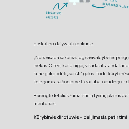
paskatino dalyvauti konkurse.
„Nors visada sakoma, jog savivaldybėms pinigų t
niekas. O ten, kur pinigai, visada atsiranda landų i
kurie gali padėti „surišti“ galus. Todėl kūrybin
kolegomis, sužinojome tikrai labai naudingų ir 
Parengti detalius žurnalistinių tyrimų planus pe
mentoriais.
Kūrybinės dirbtuvės
–
dalijimasis patirtimi