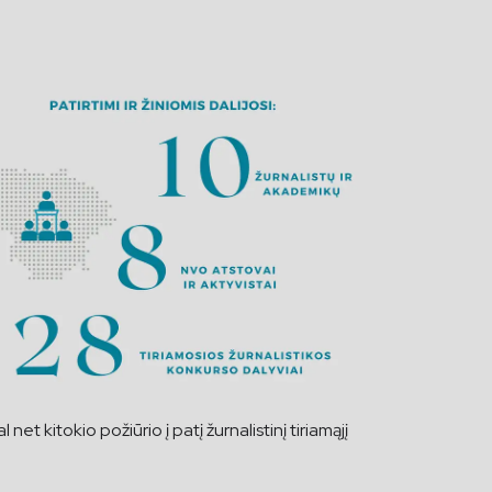
et kitokio požiūrio į patį žurnalistinį tiriamąjį