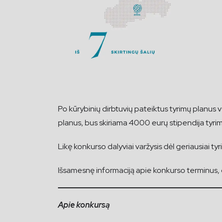
Po kūrybinių dirbtuvių pateiktus tyrimų planus v
planus, bus skiriama 4000 eurų stipendija tyrim
Likę konkurso dalyviai varžysis dėl geriausiai 
Išsamesnę informaciją apie konkurso terminus, da
Apie konkursą