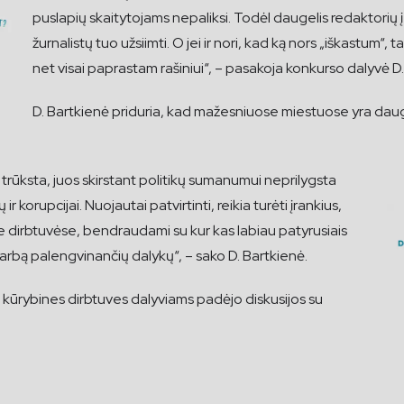
puslapių skaitytojams nepaliksi. Todėl daugelis redaktorių į 
žurnalistų tuo užsiimti. O jei ir nori, kad ką nors „iškastum“, ta
net visai paprastam rašiniui“, – pasakoja konkurso dalyvė D
D. Bartkienė priduria, kad mažesniuose miestuose yra daugy
rūksta, juos skirstant politikų sumanumui neprilygsta
r korupcijai. Nuojautai patvirtinti, reikia turėti įrankius,
ėse dirbtuvėse, bendraudami su kur kas labiau patyrusiais
darbą palengvinančių dalykų“, – sako D. Bartkienė.
r kūrybines dirbtuves dalyviams padėjo diskusijos su