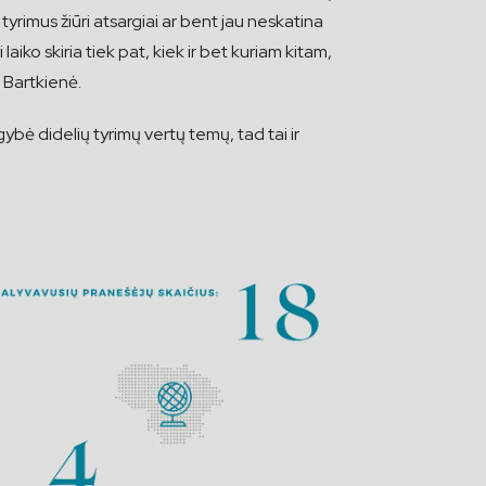
tyrimus žiūri atsargiai ar bent jau neskatina
i laiko skiria tiek pat, kiek ir bet kuriam kitam,
. Bartkienė.
bė didelių tyrimų vertų temų, tad tai ir