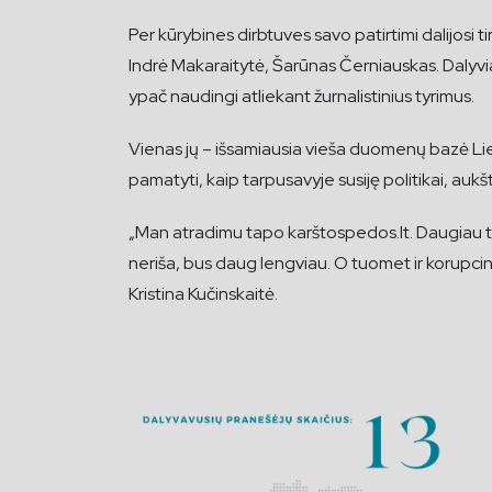
Per kūrybines dirbtuves savo patirtimi dalijosi t
Indrė Makaraitytė, Šarūnas Černiauskas. Dalyvi
ypač naudingi atliekant žurnalistinius tyrimus.
Vienas jų – išsamiausia vieša duomenų bazė Lietu
pamatyti, kaip tarpusavyje susiję politikai, aukš
„Man atradimu tapo karštospedos.lt. Daugiau tokių
neriša, bus daug lengviau. O tuomet ir korupcin
Kristina Kučinskaitė.