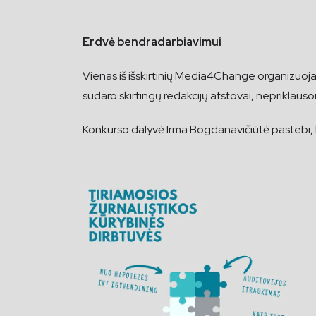
Erdvė bendradarbiavimui
Vienas iš išskirtinių Media4Change organizuoj
sudaro skirtingų redakcijų atstovai, nepriklausom
Konkurso dalyvė Irma Bogdanavičiūtė pastebi, ka