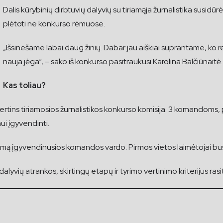
Dalis kūrybinių dirbtuvių dalyvių su tiriamąja žurnalistika susidūrė
plėtoti ne konkurso rėmuose.
„Išsinešame labai daug žinių. Dabar jau aiškiai suprantame, ko re
nauja jėga“, – sako iš konkurso pasitraukusi Karolina Balčiūnaitė.
Kas toliau?
ertins tiriamosios žurnalistikos konkurso komisija. 3 komandoms, 
ui įgyvendinti.
tyrimą įgyvendinusios komandos vardo. Pirmos vietos laimėtojai 
lyvių atrankos, skirtingų etapų ir tyrimo vertinimo kriterijus ra