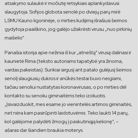
atsakymo sulaukė ir močiutę retsykiais aplankydavusi
slaugytoja. Sofijos globota senolė po dviejų parų mirė
LSMU Kauno ligoninėje, o mirties liudijimą išrašiusi šeimos
gydytoja paaiškino, jog galėjo užsikrėsti virusu „nuo pirkinių
maišelio“.
Panašia istorija apie nežinia iš kur „atneštą“ virusą dalinasi ir
kaunietė Rima (teksto autoriams tapatybė yra žinoma,
vardas pakeistas). Sunkiai sirgusį ant patalo gulėjusį šeimos
senolį slaugiusių dukros ir anūkės testai buvo neigiami,
tačiau senoliui nustatytas koronavirusas, o po mirties dėl
kontakto su senoliu giminaitėms teko izoliuotis.
„Įsivaizduokit, mes esame jo vienintelės artimos giminaitės,
net nėra kam pasirūpinti laidotuvėmis. Teko laukti 14 parų,
kol galėjome palydėti žmogų į paskutiniąją kelionę“, –
ašaras dar šiandien braukia moterys.