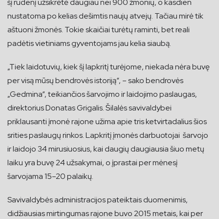
šį rudenį užsikrėtė daugiau nei 900 žmonių, o kasdien
nustatoma po kelias dešimtis naujų atvejų. Tačiau mirė tik
aštuoni žmonės. Tokie skaičiai turėtų raminti, bet reali
padėtis vietiniams gyventojams jau kelia siaubą.
„Tiek laidotuvių, kiek šį lapkritį turėjome, niekada nėra buvę
per visą mūsų bendrovės istoriją“, – sako bendrovės
„Gedmina“, teikiančios šarvojimo ir laidojimo paslaugas,
direktorius Donatas Grigalis. Šilalės savivaldybei
priklausanti įmonė rajone užima apie tris ketvirtadalius šios
srities paslaugų rinkos. Lapkritį įmonės darbuotojai šarvojo
ir laidojo 34 mirusiuosius, kai daugių daugiausia šiuo metų
laiku yra buvę 24 užsakymai, o įprastai per mėnesį
šarvojama 15–20 palaikų.
Savivaldybės administracijos pateiktais duomenimis,
didžiausias mirtingumas rajone buvo 2015 metais, kai per