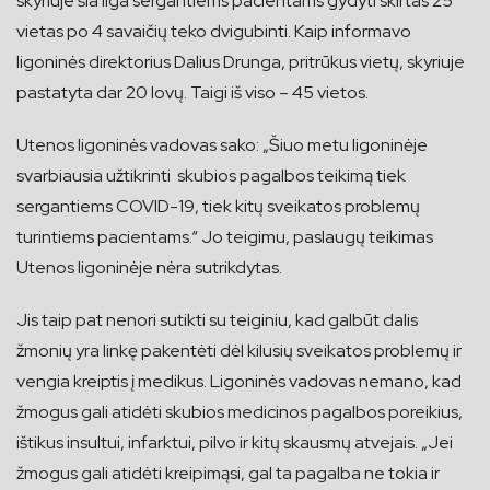
skyriuje šia liga sergantiems pacientams gydyti skirtas 25
vietas po 4 savaičių teko dvigubinti. Kaip informavo
ligoninės direktorius Dalius Drunga, pritrūkus vietų, skyriuje
pastatyta dar 20 lovų. Taigi iš viso – 45 vietos.
Utenos ligoninės vadovas sako: „Šiuo metu ligoninėje
svarbiausia užtikrinti skubios pagalbos teikimą tiek
sergantiems COVID-19, tiek kitų sveikatos problemų
turintiems pacientams.“ Jo teigimu, paslaugų teikimas
Utenos ligoninėje nėra sutrikdytas.
Jis taip pat nenori sutikti su teiginiu, kad galbūt dalis
žmonių yra linkę pakentėti dėl kilusių sveikatos problemų ir
vengia kreiptis į medikus. Ligoninės vadovas nemano, kad
žmogus gali atidėti skubios medicinos pagalbos poreikius,
ištikus insultui, infarktui, pilvo ir kitų skausmų atvejais. „Jei
žmogus gali atidėti kreipimąsi, gal ta pagalba ne tokia ir