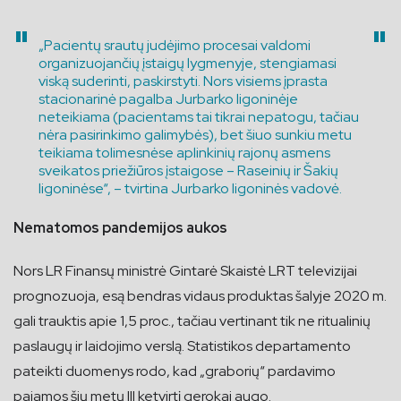
„Pacientų srautų judėjimo procesai valdomi
organizuojančių įstaigų lygmenyje, stengiamasi
viską suderinti, paskirstyti. Nors visiems įprasta
stacionarinė pagalba Jurbarko ligoninėje
neteikiama (pacientams tai tikrai nepatogu, tačiau
nėra pasirinkimo galimybės), bet šiuo sunkiu metu
teikiama tolimesnėse aplinkinių rajonų asmens
sveikatos priežiūros įstaigose – Raseinių ir Šakių
ligoninėse“, – tvirtina Jurbarko ligoninės vadovė.
Nematomos pandemijos aukos
Nors LR Finansų ministrė Gintarė Skaistė LRT televizijai
prognozuoja, esą bendras vidaus produktas šalyje 2020 m.
gali trauktis apie 1,5 proc., tačiau vertinant tik ne ritualinių
paslaugų ir laidojimo verslą. Statistikos departamento
pateikti duomenys rodo, kad „graborių“ pardavimo
pajamos šių metų III ketvirtį gerokai augo.