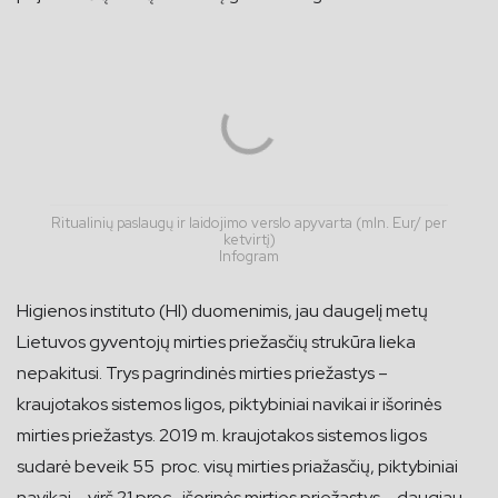
Ritualinių paslaugų ir laidojimo verslo apyvarta (mln. Eur/ per
ketvirtį)
Infogram
Higienos instituto (HI) duomenimis, jau daugelį metų
Lietuvos gyventojų mirties priežasčių strukūra lieka
nepakitusi. Trys pagrindinės mirties priežastys –
kraujotakos sistemos ligos, piktybiniai navikai ir išorinės
mirties priežastys. 2019 m. kraujotakos sistemos ligos
sudarė beveik 55 proc. visų mirties priažasčių, piktybiniai
navikai – virš 21 proc., išorinės mirties priežastys – daugiau,