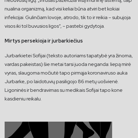
nebuvusių ligų. „Virusas pažeidžia visą imuninę sistemą, taip
nualina organizmą, kad visi keliai būna atviri bet kokiai
infekcijai. Gulinčiam lovoje, atrodo, tik to ir reikia – subujoja
visos iki tol buvusios ligos“, – pastebi gydytoja.
Mirtys persekioja ir jurbarkiečius
Jurbarkietei Sofijai (teksto autoriams tapatybė yra žinoma,
vardas pakeistas) šie metai tarsi juoda neganda: liepą mirė
vyras, slaugoma močiutė tapo pirmąja koronaviruso auka
Jurbarke, po laidotuvių pasiligojo 86 metų uošvienė.
Ligoninės ir bendravimas su medikais Sofijai tapo kone
kasdieniu reikalu.