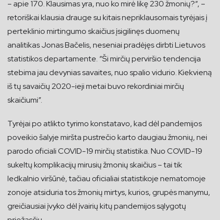
– apie 170. Klausimas yra, nuo ko mirė likę 230 žmonių?“, –
retoriškai klausia drauge su kitais nepriklausomais tyrėjais į
perteklinio mirtingumo skaičius įsigilinęs duomenų
analitikas Jonas Bačelis, neseniai pradėjęs dirbti Lietuvos
statistikos departamente. “Ši mirčių perviršio tendencija
stebima jau devynias savaites, nuo spalio vidurio. Kiekvieną
iš tų savaičių 2020-ieji metai buvo rekordiniai mirčių
skaičiumi”.
Tyrėjai po atlikto tyrimo konstatavo, kad dėl pandemijos
poveikio šalyje miršta pustrečio karto daugiau žmonių, nei
parodo oficiali COVID-19 mirčių statistika. Nuo COVID-19
sukeltų komplikacijų mirusių žmonių skaičius – tai tik
ledkalnio viršūnė, tačiau oficialiai statistikoje nematomoje
zonoje atsiduria tos žmonių mirtys, kurios, grupės manymu,
greičiausiai įvyko dėl įvairių kitų pandemijos sąlygotų
priežasčių.