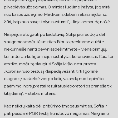
pilvaplėvės uždegimas. O mirties liudijime įrašyta, jog mirė
nuo kasos uždegimo. Medikams dabar niekas neįdomu,
žiūri, kaip nuo savęs tolyn nustumti“,– lieja apmaudą našlė.
Nespėjusi atsigauti po laidotuvių, Sofija jau raudojo dėl
slaugomos močiutės mirties. Iš buto penktame aukšte
niekur neišeinanti devyniasdešimtmetė – viena pirmųjų,
kuriai Jurbarko ligoninėje nustatytas koronavirusas. Kaip tai
atsitiko, močiutę slaugiusi Sofija iki šiol nesupranta.
„Koronaviruso testus į Klaipėdą vežanti tirti ligoninė
diagnozę paskelbė vos po kelių valandų nuo tepinėlio
paėmimo, nors įprastai rezultatus laboratorijos praneša tik
kitą dieną“, – stebisi moteris.
Kad neliktų kalta dėl prižiūrimo žmogaus mirties, Sofija ir
pati pasidarė PGR testą, kuris buvo neigiamas. Neigiamo