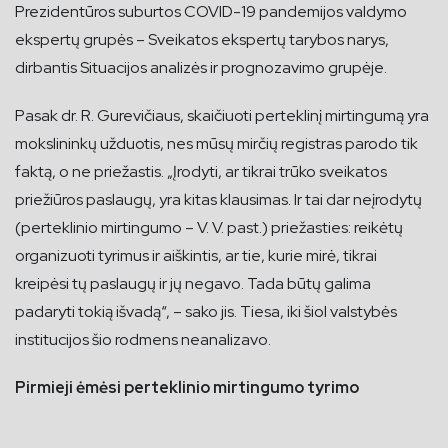
Prezidentūros suburtos COVID-19 pandemijos valdymo
ekspertų grupės – Sveikatos ekspertų tarybos narys,
dirbantis Situacijos analizės ir prognozavimo grupėje.
Pasak dr. R. Gurevičiaus, skaičiuoti perteklinį mirtingumą yra
mokslininkų užduotis, nes mūsų mirčių registras parodo tik
faktą, o ne priežastis. „Įrodyti, ar tikrai trūko sveikatos
priežiūros paslaugų, yra kitas klausimas. Ir tai dar neįrodytų
(perteklinio mirtingumo – V. V. past.) priežasties: reikėtų
organizuoti tyrimus ir aiškintis, ar tie, kurie mirė, tikrai
kreipėsi tų paslaugų ir jų negavo. Tada būtų galima
padaryti tokią išvadą“, – sako jis. Tiesa, iki šiol valstybės
institucijos šio rodmens neanalizavo.
Pirmieji ėmėsi perteklinio mirtingumo tyrimo