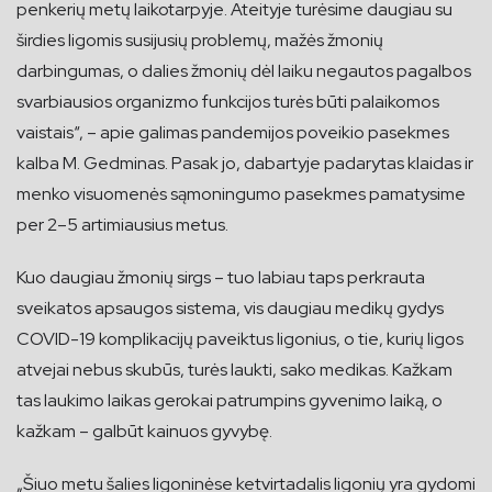
penkerių metų laikotarpyje. Ateityje turėsime daugiau su
širdies ligomis susijusių problemų, mažės žmonių
darbingumas, o dalies žmonių dėl laiku negautos pagalbos
svarbiausios organizmo funkcijos turės būti palaikomos
vaistais“, – apie galimas pandemijos poveikio pasekmes
kalba M. Gedminas. Pasak jo, dabartyje padarytas klaidas ir
menko visuomenės sąmoningumo pasekmes pamatysime
per 2–5 artimiausius metus.
Kuo daugiau žmonių sirgs – tuo labiau taps perkrauta
sveikatos apsaugos sistema, vis daugiau medikų gydys
COVID-19 komplikacijų paveiktus ligonius, o tie, kurių ligos
atvejai nebus skubūs, turės laukti, sako medikas. Kažkam
tas laukimo laikas gerokai patrumpins gyvenimo laiką, o
kažkam – galbūt kainuos gyvybę.
„Šiuo metu šalies ligoninėse ketvirtadalis ligonių yra gydomi