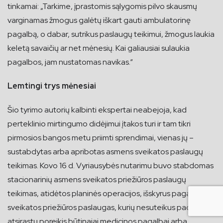
tinkamai: „Tarkime, įprastomis sąlygomis pilvo skausmų
varginamas žmogus galėtų iškart gauti ambulatorinę
pagalbą, o dabar, sutrikus paslaugų teikimui, žmogus laukia
keletą savaičių ar net mėnesių. Kai galiausiai sulaukia
pagalbos, jam nustatomas navikas.“
Lemtingi trys mėnesiai
Šio tyrimo autorių kalbinti ekspertai neabejoja, kad
perteklinio mirtingumo didėjimui įtakos turi ir tam tikri
pirmosios bangos metu priimti sprendimai, vienas jų –
sustabdytas arba apribotas asmens sveikatos paslaugų
teikimas. Kovo 16 d. Vyriausybės nutarimu buvo stabdomas
stacionarinių asmens sveikatos priežiūros paslaugų
teikimas, atidėtos planinės operacijos, išskyrus pagalbą ir
sveikatos priežiūros paslaugas, kurių nesuteikus pacientui
atsirastų poreikis būtinajai medicinos pagalbai arba