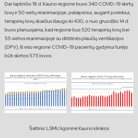
Dar lapkričio 18 d. Kauno regione buvo 340 COVID-19 skirtų
lovų ir 50 vietų reanimacijoje, palaipsniui, augant poreikiui,
terapinių lovų skaičius išaugo iki 430, o nuo gruodžio 14 d.
buvo planuojama, kad regione bus 520 terapinių lovų bei
55 vietos reanimacijoje su dirbtinės plaučių ventiliacijos
(DPV). Iš viso regione COVID-19 pacientų gydymui turėjo
būti skirtos 575 lovos.
Šaltinis: LSMU ligoninė Kauno klinikos