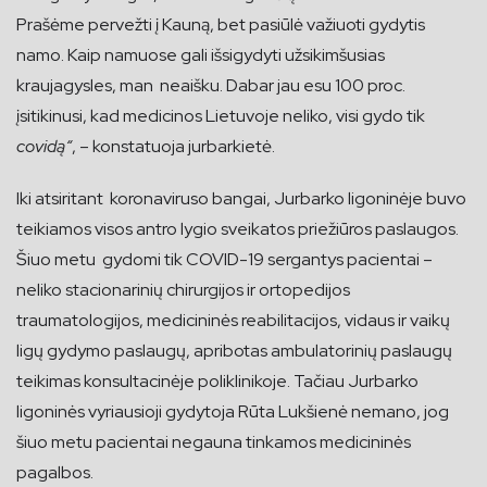
Prašėme pervežti į Kauną, bet pasiūlė važiuoti gydytis
namo. Kaip namuose gali išsigydyti užsikimšusias
kraujagysles, man neaišku. Dabar jau esu 100 proc.
įsitikinusi, kad medicinos Lietuvoje neliko, visi gydo tik
covidą“
, – konstatuoja jurbarkietė.
Iki atsiritant koronaviruso bangai, Jurbarko ligoninėje buvo
teikiamos visos antro lygio sveikatos priežiūros paslaugos.
Šiuo metu gydomi tik COVID-19 sergantys pacientai –
neliko stacionarinių chirurgijos ir ortopedijos
traumatologijos, medicininės reabilitacijos, vidaus ir vaikų
ligų gydymo paslaugų, apribotas ambulatorinių paslaugų
teikimas konsultacinėje poliklinikoje. Tačiau Jurbarko
ligoninės vyriausioji gydytoja Rūta Lukšienė nemano, jog
šiuo metu pacientai negauna tinkamos medicininės
pagalbos.