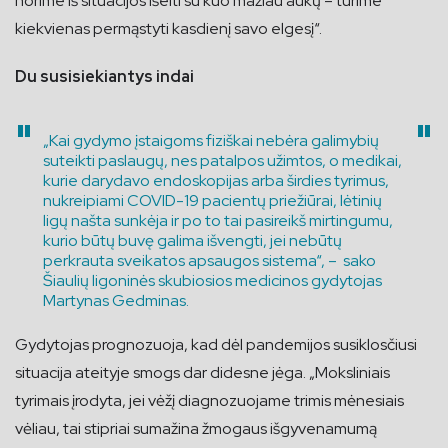
norime iš situacijos išeiti su kuo mažiau aukų – turime
kiekvienas permąstyti kasdienį savo elgesį“.
Du susisiekiantys indai
„Kai gydymo įstaigoms fiziškai nebėra galimybių
suteikti paslaugų, nes patalpos užimtos, o medikai,
kurie darydavo endoskopijas arba širdies tyrimus,
nukreipiami COVID-19 pacientų priežiūrai, lėtinių
ligų našta sunkėja ir po to tai pasireikš mirtingumu,
kurio būtų buvę galima išvengti, jei nebūtų
perkrauta sveikatos apsaugos sistema“, – sako
Šiaulių ligoninės skubiosios medicinos gydytojas
Martynas Gedminas.
Gydytojas prognozuoja, kad dėl pandemijos susiklosčiusi
situacija ateityje smogs dar didesne jėga. „Moksliniais
tyrimais įrodyta, jei vėžį diagnozuojame trimis mėnesiais
vėliau, tai stipriai sumažina žmogaus išgyvenamumą