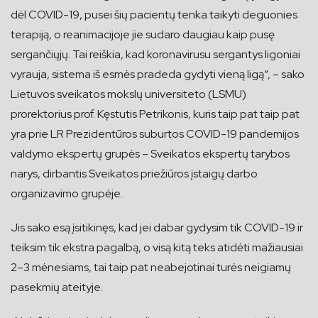
dėl COVID-19, pusei šių pacientų tenka taikyti deguonies
terapiją, o reanimacijoje jie sudaro daugiau kaip pusę
sergančiųjų. Tai reiškia, kad koronavirusu sergantys ligoniai
vyrauja, sistema iš esmės pradeda gydyti vieną ligą“, – sako
Lietuvos sveikatos mokslų universiteto (LSMU)
prorektorius prof. Kęstutis Petrikonis, kuris taip pat taip pat
yra prie LR Prezidentūros suburtos COVID-19 pandemijos
valdymo ekspertų grupės – Sveikatos ekspertų tarybos
narys, dirbantis Sveikatos priežiūros įstaigų darbo
organizavimo grupėje.
Jis sako esą įsitikinęs, kad jei dabar gydysim tik COVID-19 ir
teiksim tik ekstra pagalbą, o visą kitą teks atidėti mažiausiai
2–3 mėnesiams, tai taip pat neabejotinai turės neigiamų
pasekmių ateityje.