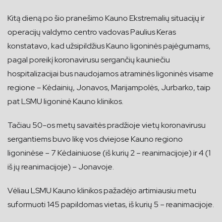
Kitą dieną po šio pranešimo Kauno Ekstremalių situacijų ir
operacijų valdymo centro vadovas Paulius Keras
konstatavo, kad užsipildžius Kauno ligoninės pajėgumams,
pagal poreikį koronavirusu sergančių kauniečiu
hospitalizacijai bus naudojamos atraminės ligoninės visame
regione – Kėdainių, Jonavos, Marijampolės, Jurbarko, taip
pat LSMU ligoninė Kauno klinikos.
Tačiau 50-os metų savaitės pradžioje vietų koronavirusu
sergantiems buvo likę vos dviejose Kauno regiono
ligoninėse – 7 Kėdainiuose (iš kurių 2 – reanimacijoje) ir 4 (1
iš jų reanimacijoje) – Jonavoje.
Vėliau LSMU Kauno klinikos pažadėjo artimiausiu metu
suformuoti 145 papildomas vietas, iš kurių 5 – reanimacijoje.