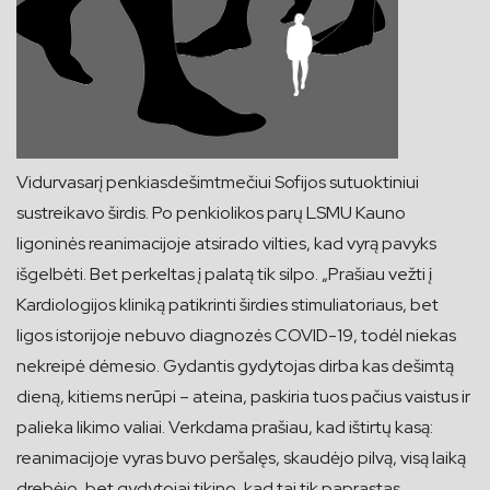
Vidurvasarį penkiasdešimtmečiui Sofijos sutuoktiniui
sustreikavo širdis. Po penkiolikos parų LSMU Kauno
ligoninės reanimacijoje atsirado vilties, kad vyrą pavyks
išgelbėti. Bet perkeltas į palatą tik silpo. „Prašiau vežti į
Kardiologijos kliniką patikrinti širdies stimuliatoriaus, bet
ligos istorijoje nebuvo diagnozės COVID-19, todėl niekas
nekreipė dėmesio. Gydantis gydytojas dirba kas dešimtą
dieną, kitiems nerūpi – ateina, paskiria tuos pačius vaistus ir
palieka likimo valiai. Verkdama prašiau, kad ištirtų kasą:
reanimacijoje vyras buvo peršalęs, skaudėjo pilvą, visą laiką
drebėjo, bet gydytojai tikino, kad tai tik paprastas