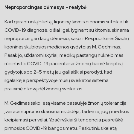
Neproporcingas dėmesys – realybė
Kad garantuotą bilietą į ligoninę šiomis dienomis suteikia tik
COVID-19 diagnozė, o šiai ligai, lyginant su kitomis, skiriama
neproporcingai daug dėmesio, sako ir Respublikinės Šiaulių
ligoninės skubiosios medicinos gydytojas M. Gedminas.
Pasak jo, uždaromi skyriai, medikų pastangų nukreipimas
rūpintis tik COVID-19 pacientais ir žmonių baimė kreiptis į
gydytojus po 2–5 metų jau gali aiškiai parodyti, kad
ilgalaikėje perspektyvoje mūsų sveikatos sistema
pralaimėjo kovą dėl žmonių sveikatos.
M. Gedimas sako, esą visame pasaulyje žmonių tolerancija
įvairaus stiprumo skausmams didėja, tai lemia, jog į medikus
kreipiamasi per vėlai. Ypač ryškiai ši tendencija pasireiškė
pirmosios COVID-19 bangos metu. Paskutinius keletą