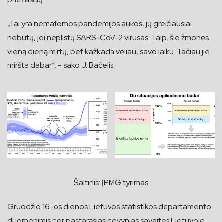
„Tai yra nematomos pandemijos aukos, jų greičiausiai
nebūtų, jei neplistų SARS-CoV-2 virusas. Taip, šie žmonės
vieną dieną mirtų, bet kažkada vėliau, savo laiku. Tačiau jie
miršta dabar“, – sako J. Bačelis.
Šaltinis: ĮPMG tyrimas
Gruodžio 16-os dienos Lietuvos statistikos departamento
duomenimis per pastarąsias devynias savaites Lietuvoje