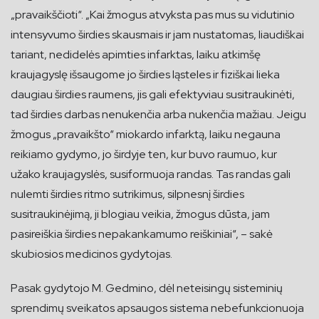
„pravaikščioti“. „Kai žmogus atvyksta pas mus su vidutinio
intensyvumo širdies skausmais ir jam nustatomas, liaudiškai
tariant, nedidelės apimties infarktas, laiku atkimšę
kraujagyslę išsaugome jo širdies ląsteles ir fiziškai lieka
daugiau širdies raumens, jis gali efektyviau susitraukinėti,
tad širdies darbas nenukenčia arba nukenčia mažiau. Jeigu
žmogus „pravaikšto“ miokardo infarktą, laiku negauna
reikiamo gydymo, jo širdyje ten, kur buvo raumuo, kur
užako kraujagyslės, susiformuoja randas. Tas randas gali
nulemti širdies ritmo sutrikimus, silpnesnį širdies
susitraukinėjimą, ji blogiau veikia, žmogus dūsta, jam
pasireiškia širdies nepakankamumo reiškiniai“, – sakė
skubiosios medicinos gydytojas.
Pasak gydytojo M. Gedmino, dėl neteisingų sisteminių
sprendimų sveikatos apsaugos sistema nebefunkcionuoja