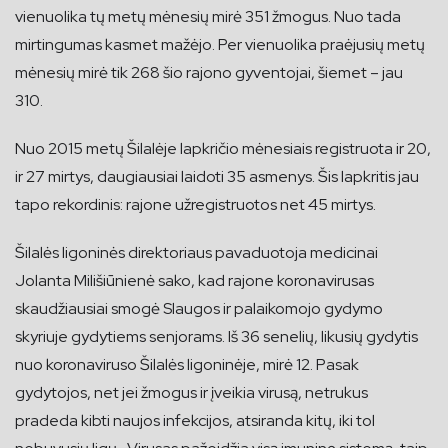
vienuolika tų metų mėnesių mirė 351 žmogus. Nuo tada
mirtingumas kasmet mažėjo. Per vienuolika praėjusių metų
mėnesių mirė tik 268 šio rajono gyventojai, šiemet – jau
310.
Nuo 2015 metų Šilalėje lapkričio mėnesiais registruota ir 20,
ir 27 mirtys, daugiausiai laidoti 35 asmenys. Šis lapkritis jau
tapo rekordinis: rajone užregistruotos net 45 mirtys.
Šilalės ligoninės direktoriaus pavaduotoja medicinai
Jolanta Milišiūnienė sako, kad rajone koronavirusas
skaudžiausiai smogė Slaugos ir palaikomojo gydymo
skyriuje gydytiems senjorams. Iš 36 senelių, likusių gydytis
nuo koronaviruso Šilalės ligoninėje, mirė 12. Pasak
gydytojos, net jei žmogus ir įveikia virusą, netrukus
pradeda kibti naujos infekcijos, atsiranda kitų, iki tol