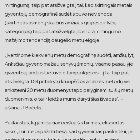
mirtingumą, taip pat atsižvelgta į tai, kad skirtingais metais
gyventojų demografinė sudėtis buvo nevienoda
(skirtingas asmenų skaičius amžiaus grupėse ir lyčių
kategorijos) taip pat atsižvelgta į bendrą mirtingumo
mažėjimo tendenciją daugelio metų eigoje.
„Įvertinome kiekvienų metų demografinę sudėtį, amžių, lytį.
Anksčiau gyveno mažiau senyvų žmonių, visame pasaulyje
gyventojų amžius Lietuvoje tampa ilgesnis – į tai taip pat
atsižvelgta. Dėl pritaikytų kruopščios analizės metodų visi
ankstesni 20 metų duomenys tapo palyginami su šių metų
duomenimis, o tai ir leidžia mums daryti šias išvadas“, –
aiškina J. Bačelis.
Paklaustas, ką jam pačiam reiškia šis tyrimas, ekspertas
sako: „Turime pripažinti tiesą, kad gyvenimas pasikeitė ir, jei