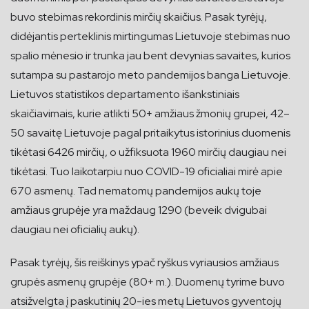
buvo stebimas rekordinis mirčių skaičius. Pasak tyrėjų,
didėjantis perteklinis mirtingumas Lietuvoje stebimas nuo
spalio mėnesio ir trunka jau bent devynias savaites, kurios
sutampa su pastarojo meto pandemijos banga Lietuvoje.
Lietuvos statistikos departamento išankstiniais
skaičiavimais, kurie atlikti 50+ amžiaus žmonių grupei, 42–
50 savaitę Lietuvoje pagal pritaikytus istorinius duomenis
tikėtasi 6426 mirčių, o užfiksuota 1960 mirčių daugiau nei
tikėtasi. Tuo laikotarpiu nuo COVID-19 oficialiai mirė apie
670 asmenų. Tad nematomų pandemijos aukų toje
amžiaus grupėje yra maždaug 1290 (beveik dvigubai
daugiau nei oficialių aukų).
Pasak tyrėjų, šis reiškinys ypač ryškus vyriausios amžiaus
grupės asmenų grupėje (80+ m.). Duomenų tyrime buvo
atsižvelgta į paskutinių 20-ies metų Lietuvos gyventojų