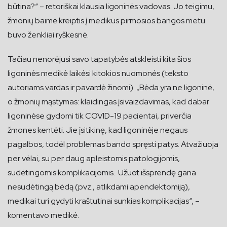
būtina?“ – retoriškai klausia ligoninės vadovas. Jo teigimu,
žmonių baimė kreiptis į medikus pirmosios bangos metu
buvo ženkliai ryškesnė.
Tačiau nenorėjusi savo tapatybės atskleisti kita šios
ligoninės medikė laikėsi kitokios nuomonės (teksto
autoriams vardas ir pavardė žinomi). „Bėda yra ne ligoninė,
o žmonių mąstymas: klaidingas įsivaizdavimas, kad dabar
ligoninėse gydomi tik COVID-19 pacientai, priverčia
žmones kentėti. Jie įsitikinę, kad ligoninėje negaus
pagalbos, todėl problemas bando spręsti patys. Atvažiuoja
per vėlai, su per daug apleistomis patologijomis,
sudėtingomis komplikacijomis. Užuot išsprendę gana
nesudėtingą bėdą (pvz., atlikdami apendektomiją),
medikai turi gydyti kraštutinai sunkias komplikacijas“, –
komentavo medikė.