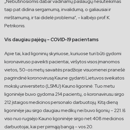
„Nebūtinosiomis dabar vadinamų paslaugų nesuteikimas
taip pat didina sergamumą, invalidumą, o galiausiai ir
mirštamumą, ir tai didelė problema“, – kalbėjo prof. K.
Petrikonis.
Vis daugiau pajėgų –
COVID-19
pacientams
Apie tai, kad ligoninių skyriuose, kuriuose turi būti gydomi
koronaviruso paveikti pacientai, viršytos visos įmanomos
vietos, 50-os metų savaitės pradžioje visuomenei pranešė
pagrindinė koronovirusą Kaune gydanti Lietuvos sveikatos
mokslų universiteto (LSMU) Kauno ligoninė. Tuo metu
ligoninėje buvo gydoma 214 pacientų, o koronavirusu sirgo
212 įstaigos medicinos personalo darbuotojų. Kitą dieną
ligoninėje jau sirgo daugiau medikų nei buvo ligonių – 221. Iš
viso nuo rugsėjo Kauno ligoninėje sirgo net 408 medicinos
darbuotojai, kai per pirmąją bangą – vos 20.