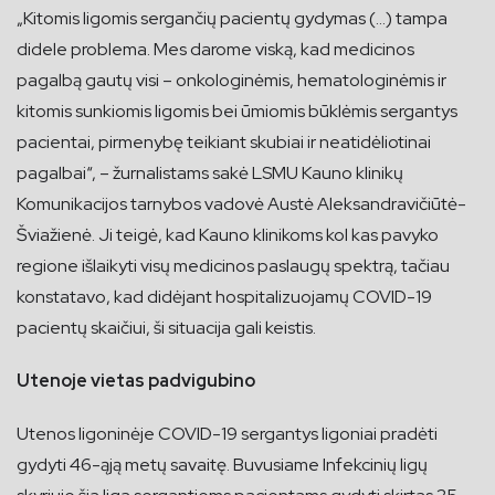
„Kitomis ligomis sergančių pacientų gydymas (…) tampa
didele problema. Mes darome viską, kad medicinos
pagalbą gautų visi – onkologinėmis, hematologinėmis ir
kitomis sunkiomis ligomis bei ūmiomis būklėmis sergantys
pacientai, pirmenybę teikiant skubiai ir neatidėliotinai
pagalbai“, – žurnalistams sakė LSMU Kauno klinikų
Komunikacijos tarnybos vadovė Austė Aleksandravičiūtė-
Šviažienė. Ji teigė, kad Kauno klinikoms kol kas pavyko
regione išlaikyti visų medicinos paslaugų spektrą, tačiau
konstatavo, kad didėjant hospitalizuojamų COVID-19
pacientų skaičiui, ši situacija gali keistis.
Utenoje vietas padvigubino
Utenos ligoninėje COVID-19 sergantys ligoniai pradėti
gydyti 46-ąją metų savaitę. Buvusiame Infekcinių ligų