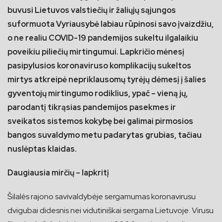
buvusi Lietuvos valstiečių ir žaliųjų sąjungos
suformuota Vyriausybė labiau rūpinosi savo įvaizdžiu,
o ne realiu COVID-19 pandemijos sukeltu ilgalaikiu
poveikiu piliečių mirtingumui. Lapkričio mėnesį
pasipylusios koronaviruso komplikacijų sukeltos
mirtys atkreipė nepriklausomų tyrėjų dėmesį į šalies
gyventojų mirtingumo rodiklius, ypač – vieną jų,
parodantį tikrąsias pandemijos pasekmes ir
sveikatos sistemos kokybę bei galimai pirmosios
bangos suvaldymo metu padarytas grubias, tačiau
nuslėptas klaidas.
Daugiausia mirčių – lapkritį
Šilalės rajono savivaldybėje sergamumas koronavirusu
dvigubai didesnis nei vidutiniškai sergama Lietuvoje. Virusu