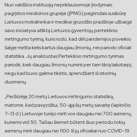
Nuo valdžios institucijų nepriklausomoje Įrodymais
pagrįstos medicinos grupėje (ĮPMG) pagrindais susibūrę
Lietuvos mokslininkai ir medikai gruodžio pradžioje užbaigė
savo iniciatyva atliktą Lietuvos gyventojų perteklinio
mirtingumo tyrimą, kuris rodo, kad dėl pandemijos poveikio
šalyje miršta kelis kartus daugiau žmonių, nei parodo oficiali
statistika. Jų analizuotas Perteklinio mirtingumo tyrimas
parodė, kiek daugiau žmonių numirė per tam tikrą laikotarpį,
negu kad buvo galima tikėtis, sprendžiant iš istorinių
duomenų.
„Peržiūrėję 20 metų Lietuvos mirtingumo statistiką,
matome, kad pavyzdžiui, 50-ąją šių metų savaitę (lapkričio
7–13 d.) Lietuvoje turėjo mirti vos daugiau nei 700 asmenų,
kuriems virš 50. Tačiau šiemet būtent šiuo periodu tokių
asmenų mirė daugiau nei 1100. Iš jų oficialiai nuo COVID-19