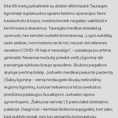
Kita 86 metų jurbarkietė su didele viltimi laukė Tauragės
ligoninėje suplanuotos sąnario keitimo operacijos. Nors
kaulas lindo iš kojos, moteris beveik negalėjo vaikščioti ir
kentė baisus skausmus, Tauragės medikai atsisakė ją
operuoti, nes senolei nustatė koronavirusą. „Ligos sukėlėjų
rado seilėse, nors moteris nei iki tol, nei per dvi vėlesnes
savaites COVID-19 taip ir nesusirgo“, – pasakoja jos artima
giminaitė. Neseniai močiutę prireikė vežti į ligoninę dėl
pavojingai sukilusio kraujo spaudimo. Skubios pagalbos
skyriuje įvertinę būklę, Jurbarko medikai pasiuntė pacientę
į Šakių ligoninę – vieną nedaugelio likusių
nekovidinių
regiono ligoninių, kuriose teikiamos ir kitos sveikatos
priežiūros paslaugos Suvalkijos ir Jurbarko rajono
gyventojams. „Šakiuose senolę 1,5 paros laikė stebėjimo
palatoje. Diagnozė – kemšasi širdies kraujagyslės, bet sako,
kad guldyti negali, nes turi sergančių koronavirusu.