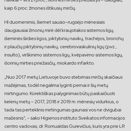
kaip 6 proc. žmones ištikusių mirčių.
HI duomenimis, šiemet sausio–rugsėjo mėnesiais
daugiausiai žmonių mirė dėl kraujotakos sistemos ligų,
išeminės širdies ligos, piktybinių navikų, trachėjos, bronchų
ir plaučių piktybinių navikų, cerebrovaskulinių ligų (pvz.,
insulto), virškinimo sistemos ligų, kvėpavimo sistemos ligų,
išorinių mirties priežasčių, miokardo infarkto.
„Nuo 2017 metų Lietuvoje buvo stebimas mirčių skaičiaus
mažėjimas, todėl negalima lyginti pernai ir šių metų
mirtingumo. Korektiškas palyginimas būtų paskaičiuoti
kelerių metų – 2017, 2018 ir 2019 m. mėnesių vidurkius, o
tada tas perteklinis mirtingumas gaunasi vos ne dvigubai
mažesnis“, – sako Higienos instituto Sveikatos informacijos
centro vadovas, dr. Romualdas Gurevičius, kuris yra prie LR