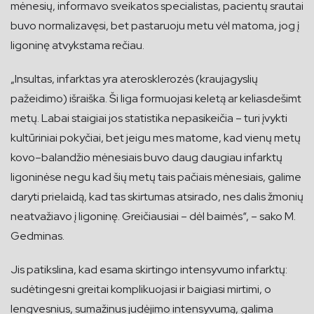
mėnesių, informavo sveikatos specialistas, pacientų srautai
buvo normalizavęsi, bet pastaruoju metu vėl matoma, jog į
ligoninę atvykstama rečiau.
„Insultas, infarktas yra aterosklerozės (kraujagyslių
pažeidimo) išraiška. Ši liga formuojasi keletą ar keliasdešimt
metų. Labai staigiai jos statistika nepasikeičia – turi įvykti
kultūriniai pokyčiai, bet jeigu mes matome, kad vienų metų
kovo–balandžio mėnesiais buvo daug daugiau infarktų
ligoninėse negu kad šių metų tais pačiais mėnesiais, galime
daryti prielaidą, kad tas skirtumas atsirado, nes dalis žmonių
neatvažiavo į ligoninę. Greičiausiai – dėl baimės“, – sako M.
Gedminas.
Jis patikslina, kad esama skirtingo intensyvumo infarktų:
sudėtingesni greitai komplikuojasi ir baigiasi mirtimi, o
lengvesnius, sumažinus judėjimo intensyvumą, galima