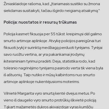
Žiniasklaidoje rašoma, kad „Įtariamasis susitiko su žmona
siekdamas susitaikyti, tačiau išgirdo neigiamą atsakymą.“
Policija: nuostatos ir resursų trūkumas
Policija kasmet fiksuoja per 55 tūkst. kreipimųsi dėl galimo
smurto artimoje aplinkoje. Atvykę policijos pareigūnai turi
fiksuoti įvykį ir surinktą medžiagą perduoti tyrėjams. Tyrėjai
savo ruožtu vertina, ar yra pakankamai įrodymų
ikiteisminiam tyrimui pradėti. Deja, statistika rodo, kad
tolesnio nagrinėjimo tyrėjams pasirodo verta tik viena byla
iš aštuonių. Taip nutiko ir mūsų kalbintoms nuo smurto
artimoje aplinkoje nukentėjusioms moterims.
Vilnietė Margarita vyro smurtą kentė dvejus metus. Po
vieno iš daugelio vyro smurto protrūkių iškvietė policiją.
Tąkart mažametės dukros akivaizdoje vyras kumščiu