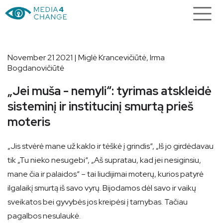
November 21 2021 | Miglė Krancevičiūtė, Irma
Bogdanovičiūtė
„Jei muša - nemyli“: tyrimas atskleidė
sisteminį ir institucinį smurtą prieš
moteris
„Jis stvėrė mane už kaklo ir tėškė į grindis“, „Iš jo girdėdavau
tik „Tu nieko nesugebi“, „Aš supratau, kad jei nesiginsiu,
mane čia ir palaidos“ – tai liudijimai moterų, kurios patyrė
ilgalaikį smurtą iš savo vyrų. Bijodamos dėl savo ir vaikų
sveikatos bei gyvybės jos kreipėsi į tarnybas. Tačiau
pagalbos nesulaukė.