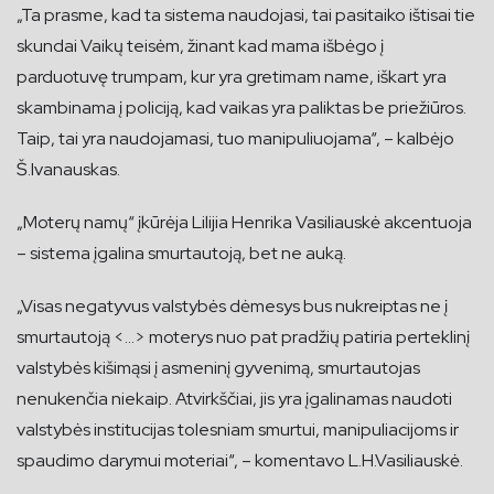
„Ta prasme, kad ta sistema naudojasi, tai pasitaiko ištisai tie
skundai Vaikų teisėm, žinant kad mama išbėgo į
parduotuvę trumpam, kur yra gretimam name, iškart yra
skambinama į policiją, kad vaikas yra paliktas be priežiūros.
Taip, tai yra naudojamasi, tuo manipuliuojama“, – kalbėjo
Š.Ivanauskas.
„Moterų namų“ įkūrėja Lilijia Henrika Vasiliauskė akcentuoja
– sistema įgalina smurtautoją, bet ne auką.
„Visas negatyvus valstybės dėmesys bus nukreiptas ne į
smurtautoją <…> moterys nuo pat pradžių patiria perteklinį
valstybės kišimąsi į asmeninį gyvenimą, smurtautojas
nenukenčia niekaip. Atvirkščiai, jis yra įgalinamas naudoti
valstybės institucijas tolesniam smurtui, manipuliacijoms ir
spaudimo darymui moteriai“, – komentavo L.H.Vasiliauskė.