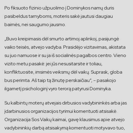
Po fiksuoto fizinio užpuolimo į Dominykos namų duris
pasibeldus tarnyboms, moteris sakė jautusi daugiau
baimės, nei saugumo jausmo.
„Buvo kreipimasis dėl smurto artimoj aplinkoj, pasijungė
vaiko teisės, atvejo vadyba. Prasidėjo vizitavimas, akistata
su juo namuose ir su ja iš socialinės pagalbos centro. Vieno
vizito metu pasakė: jei jūs nesusitarsite ir toliau,
konfliktuosite, imsimės veiksmų dėl vaikų. Suprask, globa
bus perimta. Aš taip tą žinutę perskaičiau“, – pasakojo
ilgametį psichologinį vyro terorą patyrusi Dominyka.
Su kalbintų moterų atvejais dirbusios vadybininkės arba jas
įdarbinusios organizacijos tyrimui komentuoti atsisakė.
Organizacija Sos Vaikų kaimai, gavę klausimus
apie atvejo
vadybininkių darbą atsisakymą komentuoti motyvavo tuo,