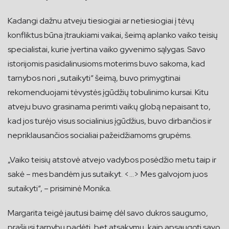
Kadangi dažnu atveju tiesiogiai ar netiesiogiai į tėvų
konfliktus būna įtraukiami vaikai, šeimą aplanko vaiko teisių
specialistai, kurie įvertina vaiko gyvenimo sąlygas. Savo
istorijomis pasidalinusioms moterims buvo sakoma, kad
tarnybos nori „sutaikyti“ šeimą, buvo primygtinai
rekomenduojami tėvystės įgūdžių tobulinimo kursai. Kitu
atveju buvo grasinama perimti vaikų globą nepaisant to,
kad jos turėjo visus socialinius įgūdžius, buvo dirbančios ir
nepriklausančios socialiai pažeidžiamoms grupėms.
„Vaiko teisių atstovė atvejo vadybos posėdžio metu taip ir
sakė – mes bandėm jus sutaikyt. <…> Mes galvojom juos
sutaikyti“, – prisiminė Monika.
Margarita teigė jautusi baimę dėl savo dukros saugumo,
prašiusi tarnybų padėti, bet atsakymų, kaip apsaugoti savo