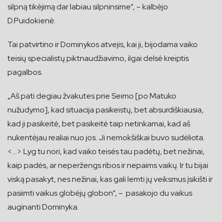
silpną tikėjimą dar labiau silpninsime“, – kalbėjo
D.Puidokienė.
Tai patvirtino ir Dominykos atvejis, kai ji, bijodama vaiko
teisių specialistų piktnaudžiavimo, ilgai delsė kreiptis
pagalbos.
„Aš pati degiau žvakutes prie Seimo [po Matuko
nužudymo], kad situacija pasikeistų, bet absurdiškiausia,
kad ji pasikeitė, bet pasikeitė taip netinkamai, kad aš
nukentėjau realiai nuo jos. Ji nemokšiškai buvo sudėliota.
<…> Lyg tu nori, kad vaiko teisės tau padėtų, bet nežinai,
kaip padės, ar neperžengs ribos ir nepaims vaikų. Ir tu bijai
viską pasakyt, nes nežinai, kas gali lemti jų veiksmus įsikišti ir
pasiimti vaikus globėjų globon“, – pasakojo du vaikus
auginanti Dominyka.