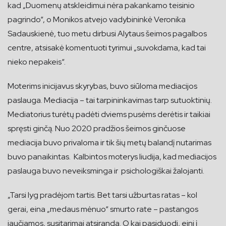
kad „Duomenų atskleidimui nėra pakankamo teisinio
pagrindo“, o Monikos atvejo vadybininkė Veronika
Sadauskienė, tuo metu dirbusi Alytaus šeimos pagalbos
centre, atsisakė komentuoti tyrimui „suvokdama, kad tai
nieko nepakeis“.
Moterims inicijavus skyrybas, buvo siūloma mediacijos
paslauga. Mediacija – tai tarpininkavimas tarp sutuoktinių.
Mediatorius turėtų padėti dviems pusėms derėtis ir taikiai
spręsti ginčą. Nuo 2020 pradžios šeimos ginčuose
mediacija buvo privaloma ir tik šių metų balandį nutarimas
buvo panaikintas. Kalbintos moterys liudija, kad mediacijos
paslauga buvo neveiksminga ir psichologiškai žalojanti.
„Tarsi lyg pradėjom tartis. Bet tarsi užburtas ratas – kol
gerai, eina „medaus mėnuo“ smurto rate – pastangos
jaučiamos, susitarimai atsiranda. O kai pasiduodi, eini į