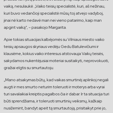
vaiką, nesulaukė. „Vaiko teisių specialistė, kuri, aš nežinau,
kuri buvo vedančioji specialistė mūsų toj atvejo vadyboj,
jinai nė karto nedavė man nei vieno patarimo, kaip man
apgint vaiką“, – pasakojo Margarita.
Apie tokias situacijas kalbėjomės su Vilniaus miesto vaiko
teisių apsaugos skyriaus vedėju Gedu Batulevičiumi ir
klausėme, kokius vaiko interesus atstovauja Vaikų teisės,
sakydamos nukentėjusiai moteriai susitaikyti, neprovokuoti,
gražiai elgtis su smurtautoju.
„Mano atsakymas būtų, kad vaikas smurtinėj aplinkoj negali
augti ir mes smurto neturim toleruoti ir moterys arba vyrai
turi savalaikiai kreiptis pagalbos čia ir dabar. Ir ta situacija turi
būti sprendžiama, ir toleruoti smurtinių veiksmų, kažkaip
nusižemint, bandyt apeit tą smurtautoją, prisitaikyt prie jo,