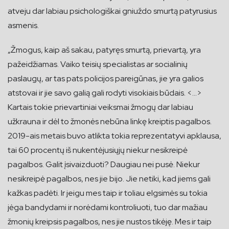
atveju dar labiau psichologiškai gniuždo smurtą patyrusius
asmenis.
„Žmogus, kaip aš sakau, patyręs smurtą, prievartą, yra
pažeidžiamas. Vaiko teisių specialistas ar socialinių
paslaugų, ar tas pats policijos pareigūnas, jie yra galios
atstovai ir jie savo galią gali rodyti visokiais būdais. <…>
Kartais tokie prievartiniai veiksmai žmogų dar labiau
užkrauna ir dėl to žmonės nebūna linkę kreiptis pagalbos.
2019-ais metais buvo atlikta tokia reprezentatyvi apklausa,
tai 60 procentų iš nukentėjusiųjų niekur nesikreipė
pagalbos. Galit įsivaizduoti? Daugiau nei pusė. Niekur
nesikreipė pagalbos, nes jie bijo. Jie netiki, kad jiems gali
kažkas padėti. Ir jeigu mes taip ir toliau elgsimės su tokia
jėga bandydami ir norėdami kontroliuoti, tuo dar mažiau
žmonių kreipsis pagalbos, nes jie nustos tikėję. Mes ir taip