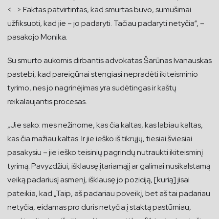
<…> Faktas patvirtintas, kad smurtas buvo, sumušimai
užfiksuoti, kad jie – jo padaryti. Tačiau padaryti netyčia“, –
pasakojo Monika.
Su smurto aukomis dirbantis advokatas Šarūnas Ivanauskas
pastebi, kad pareigūnai stengiasi nepradėti ikiteisminio
tyrimo, nes jo nagrinėjimas yra sudėtingas ir kaštų
reikalaujantis procesas.
„Jie sako: mes nežinome, kas čia kaltas, kas labiau kaltas,
kas čia mažiau kaltas. Ir jie ieško iš tikrųjų, tiesiai šviesiai
pasakysiu – jie ieško teisinių pagrindų nutraukti ikiteisminį
tyrimą. Pavyzdžiui, išklausę įtariamąjį ar galimai nusikalstamą
veiką padariusį asmenį, išklausę jo poziciją, [kurią] jisai
pateikia, kad „Taip, aš padariau poveikį, bet aš tai padariau
netyčia, eidamas pro duris netyčia į staktą pastūmiau,