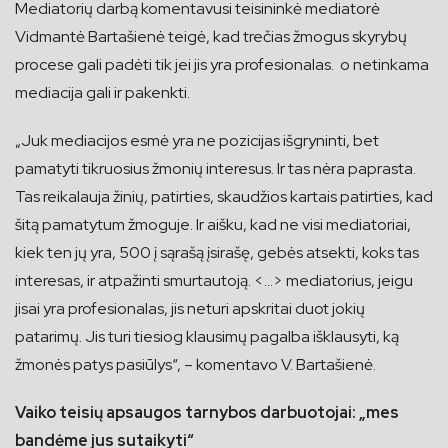
Mediatorių darbą komentavusi teisininkė mediatorė
Vidmantė Bartašienė teigė, kad trečias žmogus skyrybų
procese gali padėti tik jei jis yra profesionalas. o netinkama
mediacija gali ir pakenkti.
„Juk mediacijos esmė yra ne pozicijas išgryninti, bet
pamatyti tikruosius žmonių interesus. Ir tas nėra paprasta.
Tas reikalauja žinių, patirties, skaudžios kartais patirties, kad
šitą pamatytum žmoguje. Ir aišku, kad ne visi mediatoriai,
kiek ten jų yra, 500 į sąrašą įsirašę, gebės atsekti, koks tas
interesas, ir atpažinti smurtautoją. <…> mediatorius, jeigu
jisai yra profesionalas, jis neturi apskritai duot jokių
patarimų. Jis turi tiesiog klausimų pagalba išklausyti, ką
žmonės patys pasiūlys“, – komentavo V. Bartašienė.
Vaiko teisių apsaugos tarnybos darbuotojai: „mes
bandėme jus sutaikyti“