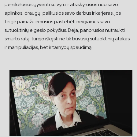
persikėlusios gyventi su vyru ir atsiskyrusios nuo savo
aplinkos, draugų, palikusios savo darbus ir karjeras, jos
teigė pamažu ėmusios pastebėti neigiamus savo
sutuoktinių elgesio pokyčius. Deja, panorusios nutraukti
smurto ratą, turėjo iškęsti ne tik buvusių sutuoktinių atakas
ir manipuliacijas, bet ir tarnybų spaudimą.