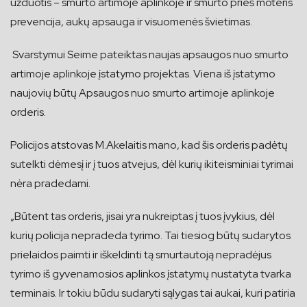
užduotis – smurto artimoje aplinkoje ir smurto prieš moteris
prevencija, aukų apsauga ir visuomenės švietimas.
Svarstymui Seime pateiktas naujas apsaugos nuo smurto
artimoje aplinkoje įstatymo projektas. Viena iš įstatymo
naujovių būtų Apsaugos nuo smurto artimoje aplinkoje
orderis.
Policijos atstovas M.Akelaitis mano, kad šis orderis padėtų
sutelkti dėmesį ir į tuos atvejus, dėl kurių ikiteisminiai tyrimai
nėra pradedami.
„Būtent tas orderis, jisai yra nukreiptas į tuos įvykius, dėl
kurių policija nepradeda tyrimo. Tai tiesiog būtų sudarytos
prielaidos paimti ir iškeldinti tą smurtautoją nepradėjus
tyrimo iš gyvenamosios aplinkos įstatymų nustatyta tvarka
terminais. Ir tokiu būdu sudaryti sąlygas tai aukai, kuri patiria