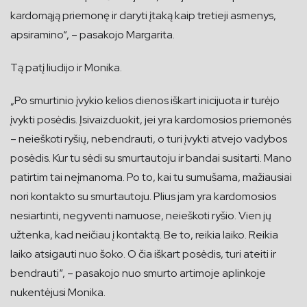
kardomąją priemonę ir daryti įtaką kaip tretieji asmenys,
apsiramino“, – pasakojo Margarita.
Tą patį liudijo ir Monika.
„Po smurtinio įvykio kelios dienos iškart inicijuota ir turėjo
įvykti posėdis. Įsivaizduokit, jei yra kardomosios priemonės
– neieškoti ryšių, nebendrauti, o turi įvykti atvejo vadybos
posėdis. Kur tu sėdi su smurtautoju ir bandai susitarti. Mano
patirtim tai neįmanoma. Po to, kai tu sumušama, mažiausiai
nori kontakto su smurtautoju. Plius jam yra kardomosios
nesiartinti, negyventi namuose, neieškoti ryšio. Vien jų
užtenka, kad neičiau į kontaktą. Be to, reikia laiko. Reikia
laiko atsigauti nuo šoko. O čia iškart posėdis, turi ateiti ir
bendrauti“, – pasakojo nuo smurto artimoje aplinkoje
nukentėjusi Monika.