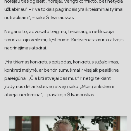
norėjau tiesiog išeiti, norėjau vengti konflikto, bet netyčia
užkabinau“ – ir va tokiais pagrindais yra ikiteisminiai tyrimai
nutraukiami“, – sakė Š. Ivanauskas
Negana to, advokato teigimu, teisėsauga nefiksuoja
smurtautojo veiksmų tęstinumo. Kiekvienas smurto atvejis
nagrinėjimas atskirai.
„Yra tiriamas konkretus epizodas, konkretus sužalojimas,
konkreti mėlynė, ar bendri sumušimai ir visąlaik paaiškina
pareigūnai: „Čia kiti atvejai pas mus.“ Ir netgi teikiant
įrodymus dėl ankstesnių atvejų sako: „Mūsų ankstesni
atvejai nedomina“, – pasakojo Š.Ivanauskas.