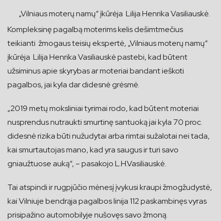
„Vilniaus moterų namų“ įkūrėja Lilija Henrika Vasiliauskė.
Kompleksinę pagalbą moterims kelis dešimtmečius
teikianti žmogaus teisių ekspertė, „Vilniaus moterų namų“
įkūrėja Lilija Henrika Vasiliauskė pastebi, kad būtent
užsiminus apie skyrybas ar moteriai bandant ieškoti
pagalbos, jai kyla dar didesnė grėsmė.
„2019 metų moksliniai tyrimai rodo, kad būtent moteriai
nusprendus nutraukti smurtinę santuoką jai kyla 70 proc.
didesnė rizika būti nužudytai arba rimtai sužalotai nei tada,
kai smurtautojas mano, kad yra saugus ir turi savo
gniaužtuose auką“, – pasakojo L.H.Vasiliauskė.
Tai atspindi ir rugpjūčio mėnesį įvykusi kraupi žmogžudystė,
kai Vilniuje bendrąja pagalbos linija 112 paskambinęs vyras
prisipažino automobilyje nušovęs savo žmoną.