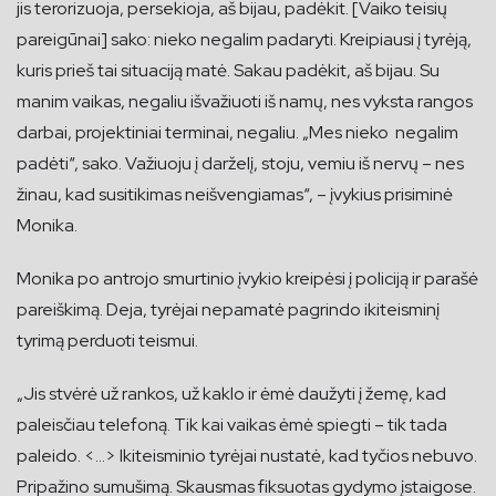
jis terorizuoja, persekioja, aš bijau, padėkit. [Vaiko teisių
pareigūnai] sako: nieko negalim padaryti. Kreipiausi į tyrėją,
kuris prieš tai situaciją matė. Sakau padėkit, aš bijau. Su
manim vaikas, negaliu išvažiuoti iš namų, nes vyksta rangos
darbai, projektiniai terminai, negaliu. „Mes nieko negalim
padėti“, sako. Važiuoju į darželį, stoju, vemiu iš nervų – nes
žinau, kad susitikimas neišvengiamas“, – įvykius prisiminė
Monika.
Monika po antrojo smurtinio įvykio kreipėsi į policiją ir parašė
pareiškimą. Deja, tyrėjai nepamatė pagrindo ikiteisminį
tyrimą perduoti teismui.
„Jis stvėrė už rankos, už kaklo ir ėmė daužyti į žemę, kad
paleisčiau telefoną. Tik kai vaikas ėmė spiegti – tik tada
paleido. <…> Ikiteisminio tyrėjai nustatė, kad tyčios nebuvo.
Pripažino sumušimą. Skausmas fiksuotas gydymo įstaigose.