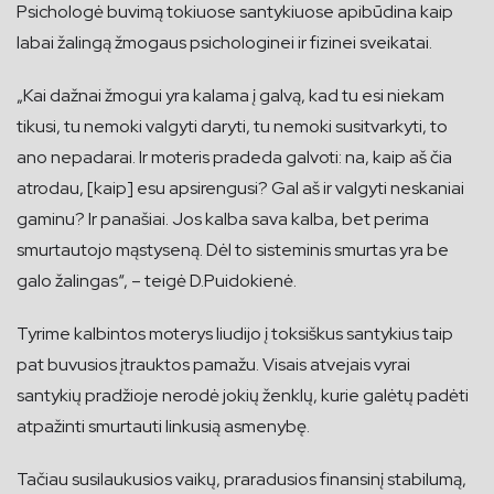
Psichologė buvimą tokiuose santykiuose apibūdina kaip
labai žalingą žmogaus psichologinei ir fizinei sveikatai.
„Kai dažnai žmogui yra kalama į galvą, kad tu esi niekam
tikusi, tu nemoki valgyti daryti, tu nemoki susitvarkyti, to
ano nepadarai. Ir moteris pradeda galvoti: na, kaip aš čia
atrodau, [kaip] esu apsirengusi? Gal aš ir valgyti neskaniai
gaminu? Ir panašiai. Jos kalba sava kalba, bet perima
smurtautojo mąstyseną. Dėl to sisteminis smurtas yra be
galo žalingas“, – teigė D.Puidokienė.
Tyrime kalbintos moterys liudijo į toksiškus santykius taip
pat buvusios įtrauktos pamažu. Visais atvejais vyrai
santykių pradžioje nerodė jokių ženklų, kurie galėtų padėti
atpažinti smurtauti linkusią asmenybę.
Tačiau susilaukusios vaikų, praradusios finansinį stabilumą,