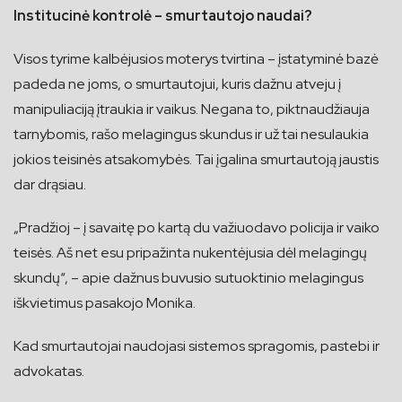
Institucinė kontrolė – smurtautojo naudai?
Visos tyrime kalbėjusios moterys tvirtina – įstatyminė bazė
padeda ne joms, o smurtautojui, kuris dažnu atveju į
manipuliaciją įtraukia ir vaikus. Negana to, piktnaudžiauja
tarnybomis, rašo melagingus skundus ir už tai nesulaukia
jokios teisinės atsakomybės. Tai įgalina smurtautoją jaustis
dar drąsiau.
„Pradžioj – į savaitę po kartą du važiuodavo policija ir vaiko
teisės. Aš net esu pripažinta nukentėjusia dėl melagingų
skundų“, – apie dažnus buvusio sutuoktinio melagingus
iškvietimus pasakojo Monika.
Kad smurtautojai naudojasi sistemos spragomis, pastebi ir
advokatas.