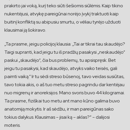
prakirto jai voką, kurį teko siūti šešiomis siūlėmis. Kaip tikino
nukentėjusi, atvykę pareigūnai norėjo įvykį traktuoti kaip
buitinį konfliktą su abipusiu smurtu, o vėliau tyrėjo užduoti
klausimai ją šokiravo.
„Ta prasme, jeigu policijoj klausia: „Tai ar tikrai tau skaudėjo?
Taigi supranti, kad jeigu tu iš pradžių pasakysi „neskaudėjo“
paskui „skaudėjo“, čia bus problemų, tu apsispręsk. Bet
jeigu tu pasakysi, kad skaudėjo, atvyks vaiko teisės, gali
paimti vaiką.“ Ir tu sėdi streso būsenoj, tavo veidas susiūtas,
tavo tokia akis, o aš tuo metu streso pagrindu dar kentėjau
nuo migrenų ir anoreksijos. Mano svoris buvo 44 kilogramai.
Ta prasme, fiziškai tuo metu ant mano kūno galima buvo
anatomiją mokytis. Ir aš sėdžiu, ir man pareigūnas sako
tokius dalykus. Klausimas – jisai ką – aklas?“ – dalijosi
moteris.