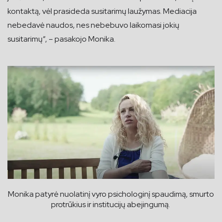
kontaktą, vėl prasideda susitarimų laužymas. Mediacija
nebedavė naudos, nes nebebuvo laikomasi jokių
susitarimų“, – pasakojo Monika.
Monika patyrė nuolatinį vyro psichologinį spaudimą, smurto
protrūkius ir institucijų abejingumą.