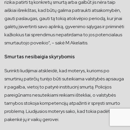
rizika patirti tą konkretų smurtą arba galbūt jis nėra taip
aiškiai išreikštas, kad būtų galima patraukti atsakomybėn,
gauti paslaugas, gauti tą tokią atokvėpio periodą, kur jinai
galėtų įsivertinti savo aplinką, gyvenimo sąlygas ir priiminėti
kažkokius tai sprendimus nepatirdama to jos potencialaus
smurtautojo poveikio“, – sakė M.Akelaitis.
Smurtas nesibaigia skyrybomis
Surinkti liudijimai atskleidė, kad moterys, kurioms po
smurtinių patirčių turėjo būti suteikiama valstybės apsauga
ir pagalba, vietoj to patyrė institucinį smurtą. Policijos
pareigūnams nesuteikiami reikiami ištekliai, o valstybės
tarnybos stokoja kompetencijų atpažinti ir spręsti smurto
problemą. Liudijusios moterys sako, kad tokia padėtis
pakenkė jų ir vaikų gerovei.