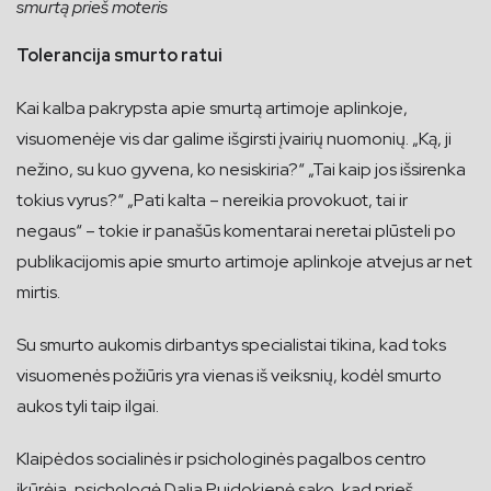
smurtą prieš moteris
Tolerancija smurto ratui
Kai kalba pakrypsta apie smurtą artimoje aplinkoje,
visuomenėje vis dar galime išgirsti įvairių nuomonių. „Ką, ji
nežino, su kuo gyvena, ko nesiskiria?“ „Tai kaip jos išsirenka
tokius vyrus?“ „Pati kalta – nereikia provokuot, tai ir
negaus“ – tokie ir panašūs komentarai neretai plūsteli po
publikacijomis apie smurto artimoje aplinkoje atvejus ar net
mirtis.
Su smurto aukomis dirbantys specialistai tikina, kad toks
visuomenės požiūris yra vienas iš veiksnių, kodėl smurto
aukos tyli taip ilgai.
Klaipėdos socialinės ir psichologinės pagalbos centro
įkūrėja, psichologė Dalia Puidokienė sako, kad prieš