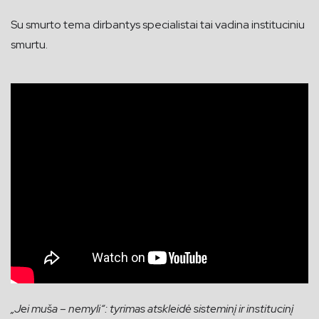
Su smurto tema dirbantys specialistai tai vadina instituciniu
smurtu.
„Jei muša – nemyli“: tyrimas atskleidė sisteminį ir institucinį