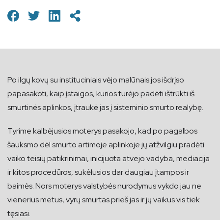
Po ilgų kovų su instituciniais vėjo malūnais jos išdrįso
papasakoti, kaip įstaigos, kurios turėjo padėti ištrūkti iš
smurtinės aplinkos, įtraukė jas į sisteminio smurto realybę.
Tyrime kalbėjusios moterys pasakojo, kad po pagalbos
šauksmo dėl smurto artimoje aplinkoje jų atžvilgiu pradėti
vaiko teisių patikrinimai, inicijuota atvejo vadyba, mediacija
ir kitos procedūros, sukėlusios dar daugiau įtampos ir
baimės. Nors moterys valstybės nurodymus vykdo jau ne
vienerius metus, vyrų smurtas prieš jas ir jų vaikus vis tiek
tęsiasi.