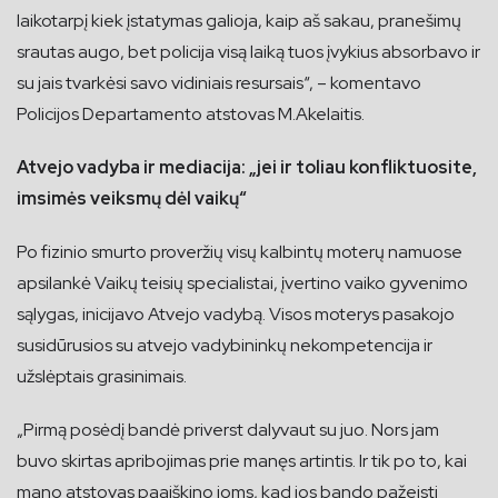
laikotarpį kiek įstatymas galioja, kaip aš sakau, pranešimų
srautas augo, bet policija visą laiką tuos įvykius absorbavo ir
su jais tvarkėsi savo vidiniais resursais“, – komentavo
Policijos Departamento atstovas M.Akelaitis.
Atvejo vadyba ir mediacija: „jei ir toliau konfliktuosite,
imsimės veiksmų dėl vaikų“
Po fizinio smurto proveržių visų kalbintų moterų namuose
apsilankė Vaikų teisių specialistai, įvertino vaiko gyvenimo
sąlygas, inicijavo Atvejo vadybą. Visos moterys pasakojo
susidūrusios su atvejo vadybininkų nekompetencija ir
užslėptais grasinimais.
„Pirmą posėdį bandė priverst dalyvaut su juo. Nors jam
buvo skirtas apribojimas prie manęs artintis. Ir tik po to, kai
mano atstovas paaiškino joms, kad jos bando pažeisti