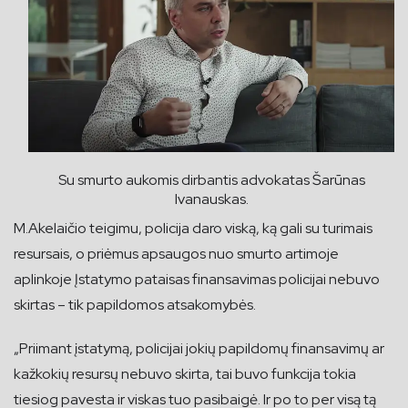
Su smurto aukomis dirbantis advokatas Šarūnas
Ivanauskas.
M.Akelaičio teigimu, policija daro viską, ką gali su turimais
resursais, o priėmus apsaugos nuo smurto artimoje
aplinkoje Įstatymo pataisas finansavimas policijai nebuvo
skirtas – tik papildomos atsakomybės.
„Priimant įstatymą, policijai jokių papildomų finansavimų ar
kažkokių resursų nebuvo skirta, tai buvo funkcija tokia
tiesiog pavesta ir viskas tuo pasibaigė. Ir po to per visą tą