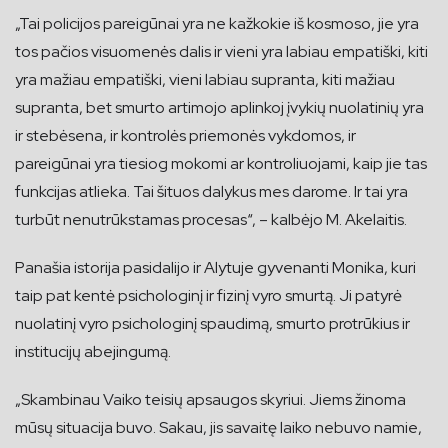
„Tai policijos pareigūnai yra ne kažkokie iš kosmoso, jie yra
tos pačios visuomenės dalis ir vieni yra labiau empatiški, kiti
yra mažiau empatiški, vieni labiau supranta, kiti mažiau
supranta, bet smurto artimojo aplinkoj įvykių nuolatinių yra
ir stebėsena, ir kontrolės priemonės vykdomos, ir
pareigūnai yra tiesiog mokomi ar kontroliuojami, kaip jie tas
funkcijas atlieka. Tai šituos dalykus mes darome. Ir tai yra
turbūt nenutrūkstamas procesas“, – kalbėjo M. Akelaitis.
Panašia istorija pasidalijo ir Alytuje gyvenanti Monika, kuri
taip pat kentė psichologinį ir fizinį vyro smurtą. Ji patyrė
nuolatinį vyro psichologinį spaudimą, smurto protrūkius ir
institucijų abejingumą.
„Skambinau Vaiko teisių apsaugos skyriui. Jiems žinoma
mūsų situacija buvo. Sakau, jis savaitę laiko nebuvo namie,