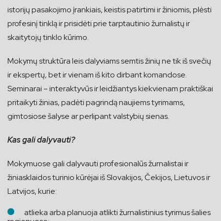
istorijų pasakojimo įrankiais, keistis patirtimi ir žiniomis, plėsti
profesinį tinklą ir prisidėti prie tarptautinio žurnalistų ir
skaitytojų tinklo kūrimo.
Mokymų struktūra leis dalyviams semtis žinių ne tik iš svečių
ir ekspertų, bet ir vienam iš kito dirbant komandose.
Seminarai – interaktyvūs ir leidžiantys kiekvienam praktiškai
pritaikyti žinias, padėti pagrindą naujiems tyrimams,
gimtosiose šalyse ar perlipant valstybių sienas.
Kas gali dalyvauti?
Mokymuose gali dalyvauti profesionalūs žurnalistai ir
žiniasklaidos turinio kūrėjai iš Slovakijos, Čekijos, Lietuvos ir
Latvijos, kurie:
atlieka arba planuoja atlikti žurnalistinius tyrimus šalies