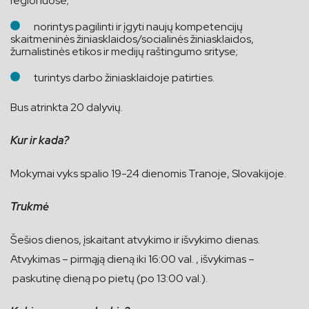
regionuose;
norintys pagilinti ir įgyti naujų kompetencijų
skaitmeninės žiniasklaidos/socialinės žiniasklaidos,
žurnalistinės etikos ir medijų raštingumo srityse;
turintys darbo žiniasklaidoje patirties.
Bus atrinkta 20 dalyvių.
Kur ir kada?
Mokymai vyks spalio 19-24 dienomis Tranoje, Slovakijoje.
Trukmė
Šešios dienos, įskaitant atvykimo ir išvykimo dienas.
Atvykimas – pirmąją dieną iki 16:00 val. , išvykimas –
paskutinę dieną po pietų (po 13:00 val.).