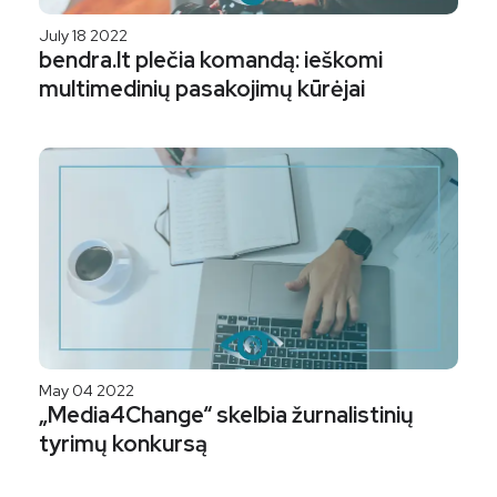
July 18 2022
bendra.lt plečia komandą: ieškomi
multimedinių pasakojimų kūrėjai
May 04 2022
„Media4Change“ skelbia žurnalistinių
tyrimų konkursą