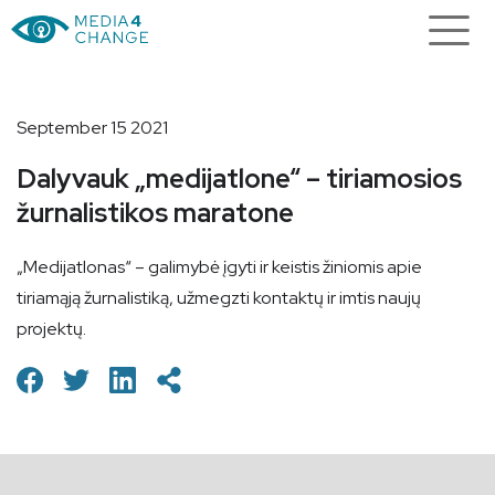
September 15 2021
Dalyvauk „medijatlone“ – tiriamosios
žurnalistikos maratone
„Medijatlonas“ – galimybė įgyti ir keistis žiniomis apie
tiriamąją žurnalistiką, užmegzti kontaktų ir imtis naujų
projektų.