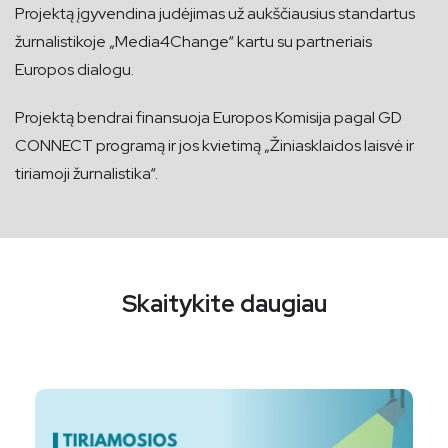
Projektą įgyvendina judėjimas už aukščiausius standartus
žurnalistikoje „Media4Change“ kartu su partneriais
Europos dialogu.
Projektą bendrai finansuoja Europos Komisija pagal GD
CONNECT programą ir jos kvietimą „Žiniasklaidos laisvė ir
tiriamoji žurnalistika“.
Skaitykite daugiau