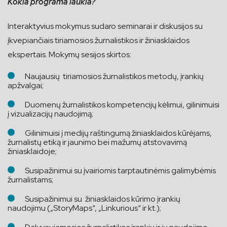
Kokia programa laukia?
Interaktyvius mokymus sudaro seminarai ir diskusijos su
įkvepiančiais tiriamosios žurnalistikos ir žiniasklaidos
ekspertais. Mokymų sesijos skirtos:
Naujausių tiriamosios žurnalistikos metodų, įrankių
apžvalgai;
Duomenų žurnalistikos kompetencijų kėlimui, gilinimuisi
į vizualizacijų naudojimą;
Gilinimuisi į medijų raštingumą žiniasklaidos kūrėjams,
žurnalistų etiką ir jaunimo bei mažumų atstovavimą
žiniasklaidoje;
Susipažinimui su įvairiomis tarptautinėmis galimybėmis
žurnalistams;
Susipažinimui su žiniasklaidos kūrimo įrankių
naudojimu („StoryMaps“, „Linkurious“ ir kt.);