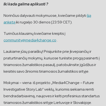
Iki kada galima aplikuoti ?
Norinčius dalyvauti mokymuose, kviečiame pildyti
šią
anketą
iki rugsėjo 30 dienos (23:59 CET).
Turinčius klausimų kviečiame
kreiptis į
community@media4change.co
.
Laukiame jūsų paraiškų! Prisijunkite prie įkvepiančių ir
praturtinančių mokymų, kuriuose turėsite progą pasinerti į
tiriamosios žurnalistikos pasaulį, patobulinsite įgūdžius ir
keisitės savo žiniomis tiriamosios žurnalistikos srityje.
Mokymai – viena iš projekto „Media4Change – Future
Investigative Story Lab“ veiklų, kuriomis siekiama remti
bendradarbiavimą, naujoves ir kelti profesinius standartus
tiriamosios žurnalistikos srityje Lietuvoje ir Slovakijoje.