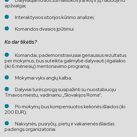
Dalyvaujamosios žurnalistikos įrankių ir jų naudojimo
apžvalgai;
Interaktyvios istorijos kūrimo analizei;
Komandos dvasios įpūtimui.
Ko dar tikėtis?
Komandai, pademonstravusiai geriausius rezultatus
per mokymus, bus suteikta galimybė dalyvauti į ilgalaikio
(iki 6 mėnesių) mentoriavimo programą;
Mokymai vyks anglų kalba;
Dalyviai turės progą susipažinti su nuostabiuoju
Trnavos miestu, vadinamu „Slovakijos Roma“;
Po mokymų bus kompensuotos kelionės išlaidos (iki
200 EUR);
Nakvynės, pusryčių, pietų ir vakarienės išlaidas
padengs organizatoriai.