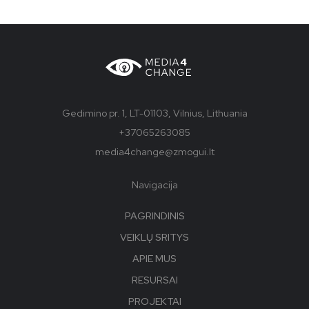
Gedimino pr. 1, LT-01103, Vilnius, Lithuania
+37065263085
media4change@zmogui.lt
Navigacija
PAGRINDINIS
VEIKLŲ SRITYS
APIE MUS
RESURSAI
PROJEKTAI