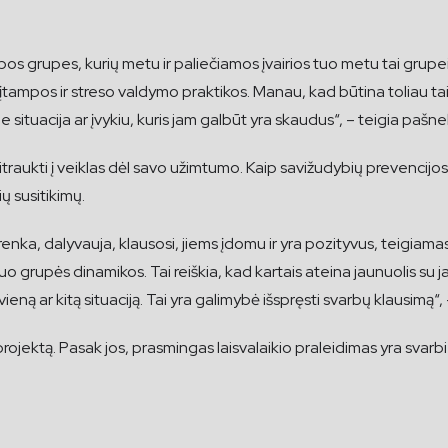
os grupes, kurių metu ir paliečiamos įvairios tuo metu tai grupei
įtampos ir streso valdymo praktikos. Manau, kad būtina toliau tai s
e situacija ar įvykiu, kuris jam galbūt yra skaudus“, – teigia pašn
raukti į veiklas dėl savo užimtumo. Kaip savižudybių prevencijos E
ų susitikimų.
sirenka, dalyvauja, klausosi, jiems įdomu ir yra pozityvus, teigia
o grupės dinamikos. Tai reiškia, kad kartais ateina jaunuolis su ja
ną ar kitą situaciją. Tai yra galimybė išspręsti svarbų klausimą“, –
projektą. Pasak jos, prasmingas laisvalaikio praleidimas yra svarbi 