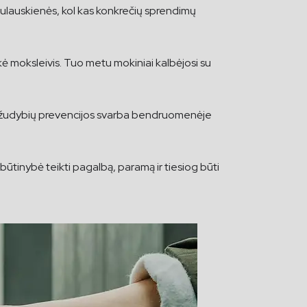
Paulauskienės, kol kas konkrečių sprendimų
kė moksleivis. Tuo metu mokiniai kalbėjosi su
vižudybių prevencijos svarba bendruomenėje
būtinybė teikti pagalbą, paramą ir tiesiog būti