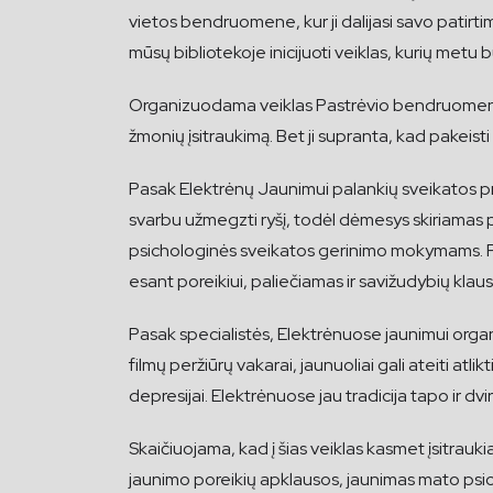
vietos bendruomene, kur ji dalijasi savo patirtimi
mūsų bibliotekoje inicijuoti veiklas, kurių met
Organizuodama veiklas Pastrėvio bendruomenė daž
žmonių įsitraukimą. Bet ji supranta, kad pakeisti 
Pasak Elektrėnų Jaunimui palankių sveikatos pr
svarbu užmegzti ryšį, todėl dėmesys skiriamas 
psichologinės sveikatos gerinimo mokymams. Pa
esant poreikiui, paliečiamas ir savižudybių klau
Pasak specialistės, Elektrėnuose jaunimui organ
filmų peržiūrų vakarai, jaunuoliai gali ateiti at
depresijai. Elektrėnuose jau tradicija tapo ir dv
Skaičiuojama, kad į šias veiklas kasmet įsitrauk
jaunimo poreikių apklausos, jaunimas mato psich