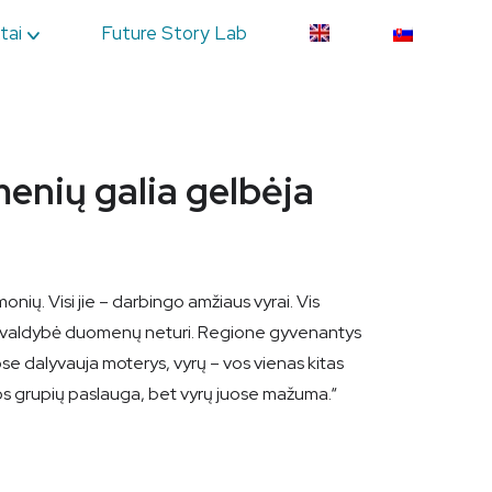
tai
Future Story Lab
enių galia gelbėja
ių. Visi jie – darbingo amžiaus vyrai. Vis
s savivaldybė duomenų neturi. Regione gyvenantys
uose dalyvauja moterys, vyrų – vos vienas kitas
os grupių paslauga, bet vyrų juose mažuma.“