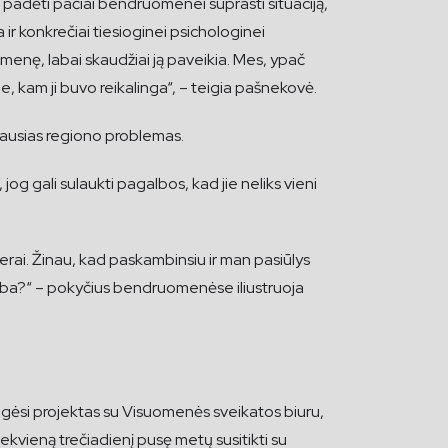
 padėti pačiai bendruomenei suprasti situaciją,
ir konkrečiai tiesioginei psichologinei
menę, labai skaudžiai ją paveikia. Mes, ypač
kam ji buvo reikalinga“, – teigia pašnekovė.
iausias regiono problemas.
g gali sulaukti pagalbos, kad jie neliks vieni
erai. Žinau, kad paskambinsiu ir man pasiūlys
agalba?“ – pokyčius bendruomenėse iliustruoja
aigėsi projektas su Visuomenės sveikatos biuru,
iekvieną trečiadienį pusę metų susitikti su