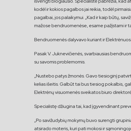
išvengti blogiausio. Specialistė pabrėžia, kad
kodėl ir kokios pagalbos jai reikia, todėl pirm
pagalbai, jos palaikymui. „Kad ir kaip būtų, sa
mažose bendruomenėse, esame pažįstami ir tai,
Bendruomenės dalyvavo kuriant ir Elektrėnuose 
Pasak V. Juknevičienės, svarbiausias bendruomen
su savomis problemomis.
„Nustebo patys žmonės. Gavo tiesioginį patvirti
kelias išeitis. Galbūt tai bus tiesiog pokalbis,
Elektrėnų visuomenės sveikatos biuro direktorė
Specialistę džiugina tai, kad įgyvendinant p
„Po savižudybių mokymų buvo surengti grupiniai 
atsirado moteris, kuri pati mokosi ir sąmoningoj