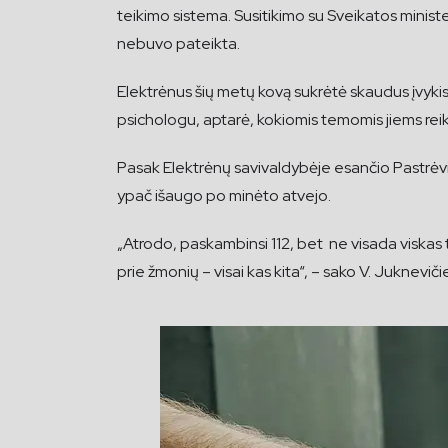
teikimo sistema. Susitikimo su Sveikatos minist
nebuvo pateikta.
Elektrėnus šių metų kovą sukrėtė skaudus įvykis
psichologu, aptarė, kokiomis temomis jiems rei
Pasak Elektrėnų savivaldybėje esančio Pastrė
ypač išaugo po minėto atvejo.
„Atrodo, paskambinsi 112, bet ne visada viskas t
prie žmonių – visai kas kita“, – sako V. Jukneviči