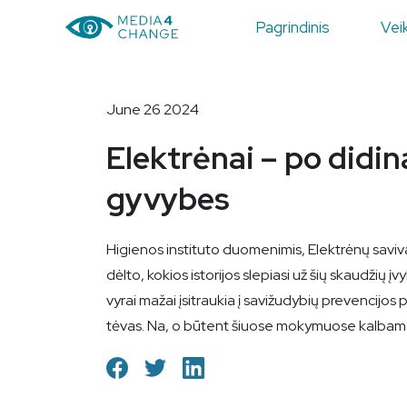
Pagrindinis
Veik
June 26 2024
Elektrėnai – po didi
gyvybes
Higienos instituto duomenimis, Elektrėnų saviva
dėlto, kokios istorijos slepiasi už šių skaudžių
vyrai mažai įsitraukia į savižudybių prevencijos
tėvas. Na, o būtent šiuose mokymuose kalbama 