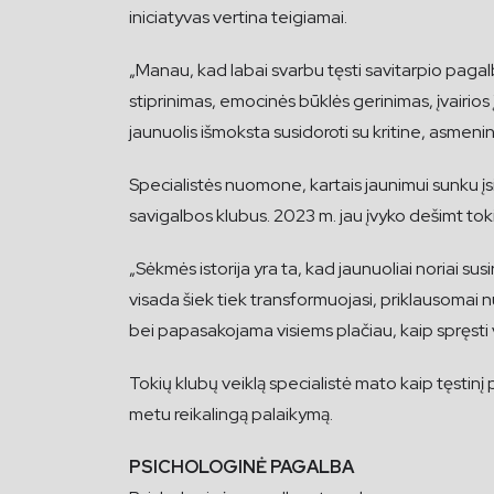
iniciatyvas vertina teigiamai.
„Manau, kad labai svarbu tęsti savitarpio pagalb
stiprinimas, emocinės būklės gerinimas, įvairios 
jaunuolis išmoksta susidoroti su kritine, asmenin
Specialistės nuomone, kartais jaunimui sunku įsit
savigalbos klubus. 2023 m. jau įvyko dešimt toki
„Sėkmės istorija yra ta, kad jaunuoliai noriai su
visada šiek tiek transformuojasi, priklausomai nu
bei papasakojama visiems plačiau, kaip spręsti vie
Tokių klubų veiklą specialistė mato kaip tęstinį 
metu reikalingą palaikymą.
PSICHOLOGINĖ PAGALBA