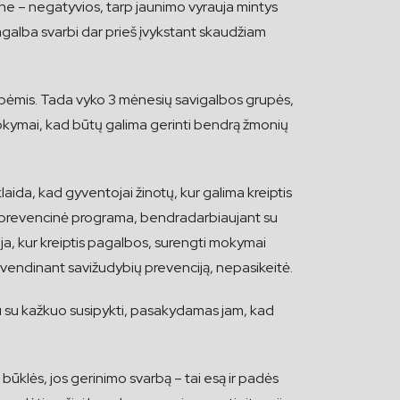
ne – negatyvios, tarp jaunimo vyrauja mintys
galba svarbi dar prieš įvykstant skaudžiam
rupėmis. Tada vyko 3 mėnesių savigalbos grupės,
okymai, kad būtų galima gerinti bendrą žmonių
ida, kad gyventojai žinotų, kur galima kreiptis
o prevencinė programa, bendradarbiaujant su
ja, kur kreiptis pagalbos, surengti mokymai
gyvendinant savižudybių prevenciją, nepasikeitė.
iu su kažkuo susipykti, pasakydamas jam, kad
būklės, jos gerinimo svarbą – tai esą ir padės