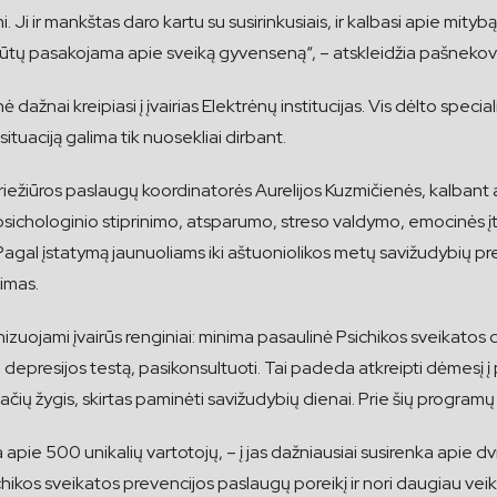
. Ji ir mankštas daro kartu su susirinkusiais, ir kalbasi apie mityb
u būtų pasakojama apie sveiką gyvenseną“, – atskleidžia pašnekov
nai kreipiasi į įvairias Elektrėnų institucijas. Vis dėlto specia
situaciją galima tik nuosekliai dirbant.
iežiūros paslaugų koordinatorės Aurelijos Kuzmičienės, kalbant
psichologinio stiprinimo, atsparumo, streso valdymo, emocinės 
gal įstatymą jaunuoliams iki aštuoniolikos metų savižudybių p
simas.
izuojami įvairūs renginiai: minima pasaulinė Psichikos sveikatos
likti depresijos testą, pasikonsultuoti. Tai padeda atkreipti dėmesį
iračių žygis, skirtas paminėti savižudybių dienai. Prie šių programų
ia apie 500 unikalių vartotojų, – į jas dažniausiai susirenka apie 
ikos sveikatos prevencijos paslaugų poreikį ir nori daugiau veikl