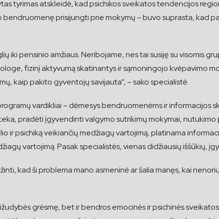
as tyrimas atskleidė, kad psichikos sveikatos tendencijos regio
avo bendruomenę prisijungti prie mokymų – buvo suprasta, kad pa
ių iki pensinio amžiaus. Neribojame, nes tai susiję su visomis g
chologe, fizinį aktyvumą skatinantys ir sąmoningojo kvėpavimo m
ų, kaip pakito gyventojų savijauta“, – sako specialistė.
programų vardikliai – dėmesys bendruomenėms ir informacijos skla
oteka, pradėti įgyvendinti valgymo sutrikimų mokymai, nutukim
io ir psichiką veikiančių medžiagų vartojimą, platinama informaci
žiagų vartojimą. Pasak specialistės, vienas didžiausių iššūkių, į
ažinti, kad ši problema mano asmeninė ar šalia manęs, kai nenor
vižudybės grėsmę, bet ir bendros emocinės ir psichinės sveikatos 