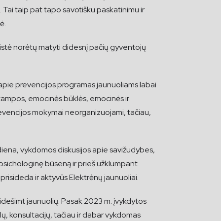
ą. Tai taip pat tapo savotišku paskatinimu ir
ė.
listė norėtų matyti didesnį pačių gyventojų
 apie prevencijos programas jaunuoliams labai
įtampos, emocinės būklės, emocinės ir
revencijos mokymai neorganizuojami, tačiau,
 diena, vykdomos diskusijos apie savižudybes,
 į psichologinę būseną ir prieš užklumpant
 prisideda ir aktyvūs Elektrėnų jaunuoliai.
dvidešimt jaunuolių. Pasak 2023 m. įvykdytos
ų, konsultacijų, tačiau ir dabar vykdomas