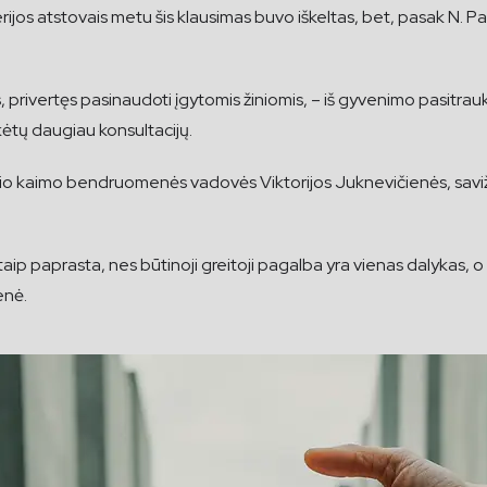
erijos atstovais metu šis klausimas buvo iškeltas, bet, pasak N. 
, privertęs pasinaudoti įgytomis žiniomis, – iš gyvenimo pasitrau
kėtų daugiau konsultacijų.
vio kaimo bendruomenės vadovės Viktorijos Juknevičienės, sa
aip paprasta, nes būtinoji greitoji pagalba yra vienas dalykas, o 
enė.