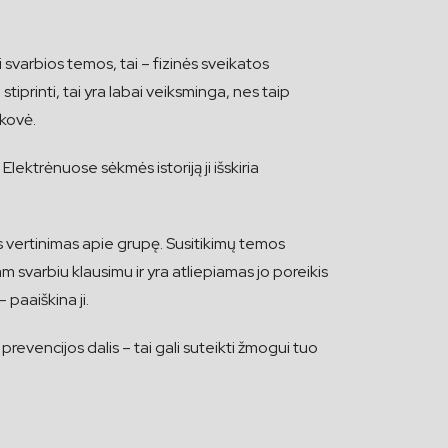
 svarbios temos, tai – fizinės sveikatos
tiprinti, tai yra labai veiksminga, nes taip
ekovė.
lektrėnuose sėkmės istoriją ji išskiria
mas vertinimas apie grupę. Susitikimų temos
m svarbiu klausimu ir yra atliepiamas jo poreikis
 paaiškina ji.
prevencijos dalis – tai gali suteikti žmogui tuo