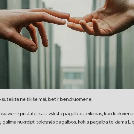
suteikta ne tik šeimai, bet ir bendruomenei.
uvienė pristatė, kaip vyksta pagalbos teikimas, kuo kiekvienas
gų galima nukreipti tolesnės pagalbos, kokia pagalba teikiama Li