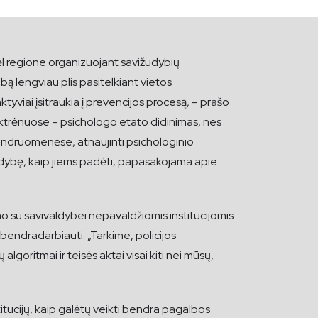
ėl regione organizuojant savižudybių
ą lengviau plis pasitelkiant vietos
tyviai įsitraukia į prevencijos procesą, – prašo
lektrėnuose – psichologo etato didinimas, nes
 bendruomenėse, atnaujinti psichologinio
žudybę, kaip jiems padėti, papasakojama apie
o su savivaldybei nepavaldžiomis institucijomis
bendradarbiauti. „Tarkime, policijos
lgoritmai ir teisės aktai visai kiti nei mūsų,
itucijų, kaip galėtų veikti bendra pagalbos