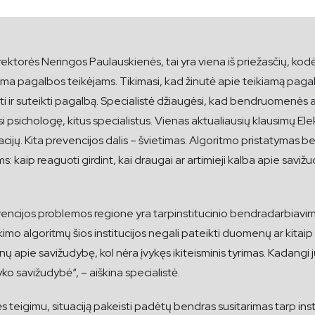
ektorės Neringos Paulauskienės, tai yra viena iš priežasčių, kod
a pagalbos teikėjams. Tikimasi, kad žinutė apie teikiamą pagalb
i ir suteikti pagalbą. Specialistė džiaugėsi, kad bendruomenės ak
 psichologę, kitus specialistus. Vienas aktualiausių klausimų E
tacijų. Kita prevencijos dalis – švietimas. Algoritmo pristatymas
 kaip reaguoti girdint, kai draugai ar artimieji kalba apie savi
vencijos problemos regione yra tarpinstitucinio bendradarbiavim
mo algoritmų šios institucijos negali pateikti duomenų ar kitaip 
apie savižudybę, kol nėra įvykęs ikiteisminis tyrimas. Kadangi jų a
ko savižudybė“, – aiškina specialistė.
 teigimu, situaciją pakeisti padėtų bendras susitarimas tarp inst