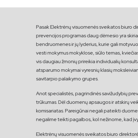
Pasak Elektrėnų visuomenės sveikatos biuro dir
prevencijos programas daug dėmesio yra skiriam
bendruomenes ir jų lyderius, kurie gali motyvuot
vesti mokymus mokyklose, siūlo temas, kviečiasi
vis daugiau žmonių prireikia individualių konsul
atsparumo mokymai vyresnių klasių moksleiviams:
savitarpio palaikymo grupes.
Anot specialistės, pagrindinės savižudybių pre
trūkumas. Dėl duomenų apsaugos ir atskirų veiki
komisariatas. Pareigūnai negali pateikti duomenų 
negalime teikti pagalbos, kol nežinome, kad įvy
Elektrėnų visuomenės sveikatos biuro direktorės