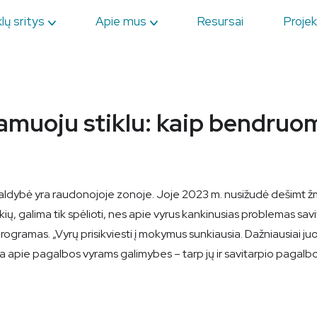
lų sritys
Apie mus
Resursai
Projek
namuoju stiklu: kaip bendruom
ldybė yra raudonojoje zonoje. Joje 2023 m. nusižudė dešimt žmon
 įvykių, galima tik spėlioti, nes apie vyrus kankinusias problema
 programas. „Vyrų prisikviesti į mokymus sunkiausia. Dažniausiai j
apie pagalbos vyrams galimybes – tarp jų ir savitarpio pagalb