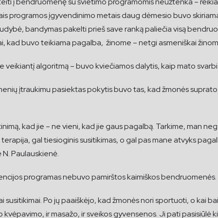
 ateiti į bendruomenę su švietimo programomis neužtenka – reikia
aisiais programos įgyvendinimo metais daug dėmesio buvo skiriama 
vižudybė, bandymas pakelti prieš save ranką paliečia visą bendruo
 kad buvo teikiama pagalba, žinome – netgi asmeniškai žinome, 
veikiantį algoritmą – buvo kviečiamos dalytis, kaip mato svarb
ių įtraukimu pasiektas pokytis buvo tas, kad žmonės suprato, jo
nimą, kad jie – ne vieni, kad jie gaus pagalbą. Tarkime, man neg
 gal terapija, gal tiesioginis susitikimas, o gal pas mane atvyks p
 N. Paulauskienė.
revencijos programas nebuvo pamirštos kaimiškos bendruomenės.
susitikimai. Po jų paaiškėjo, kad žmonės nori sportuoti, o kai b
o kvėpavimo, ir masažo, ir sveikos gyvensenos. Ji pati pasisiūlė k