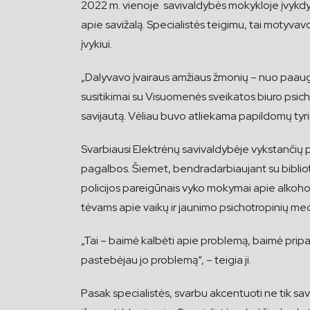
2022 m. vienoje savivaldybės mokykloje įvykdyt
apie savižalą. Specialistės teigimu, tai motyv
įvykiui.
„Dalyvavo įvairaus amžiaus žmonių – nuo paaugl
susitikimai su Visuomenės sveikatos biuro psi
savijautą. Vėliau buvo atliekama papildomų tyrim
Svarbiausi Elektrėnų savivaldybėje vykstančių 
pagalbos. Šiemet, bendradarbiaujant su bibli
policijos pareigūnais vyko mokymai apie alkohol
tėvams apie vaikų ir jaunimo psichotropinių med
„Tai – baimė kalbėti apie problemą, baimė prip
pastebėjau jo problemą“, – teigia ji.
Pasak specialistės, svarbu akcentuoti ne tik sa