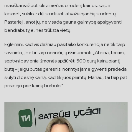
masiškai važiuoti ukrainiečiai, o rudenį kainos, kaip ir
kasmet, sukilo ir dėl studijuoti atvažiuojančių studentų.
Pastarieji, anot jų, ne visada gauna galimybę apsigyventi
bendrabutyje, nes trūksta vietų.
Eglė mini, kad vis dažniau pasitaiko konkurencija ne tik tarp
savininkų, bet ir tarp norinčiųjų išsinuomoti. „Ateina, tarkim,
septyni pavieniai žmonės apžiūrėti 500 eurų kainuojantį
butą – jeigu butas geresnis, norintys jame gyventi pradeda
siūlyti didesnę kainą, kad tik juos priimtų. Manau, tai taip pat
prisidėjo prie kainų burbulo.“