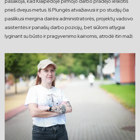
pasakoja, kad Klaipėdoje pirmojo darbo pradėjo ieškotis
prieš dvejus metus. Iš Plungės atvažiavusi ir po studijų čia
pasilikusi mergina dairėsi administratorės, projektų vadovo
asistentės ir panašių darbo pozicijų, bet siūlomi atlygiai
lyginant su būsto ir pragyvenimo kainomis, atrodė itin maži.