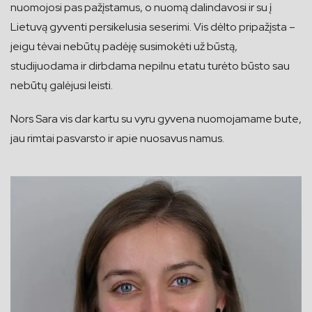
nuomojosi pas pažįstamus, o nuomą dalindavosi ir su į
Lietuvą gyventi persikelusia seserimi. Vis dėlto pripažįsta –
jeigu tėvai nebūtų padėję susimokėti už būstą,
studijuodama ir dirbdama nepilnu etatu turėto būsto sau
nebūtų galėjusi leisti.
Nors Sara vis dar kartu su vyru gyvena nuomojamame bute,
jau rimtai pasvarsto ir apie nuosavus namus.