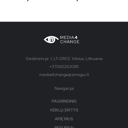
Gedimino pr. 1, LT-01103, Vilnius, Lithuania
+37065263085
media4change@zmogui.lt
Navigacija
PAGRINDINIS
VEIKLŲ SRITYS
APIE MUS
RESURSAI