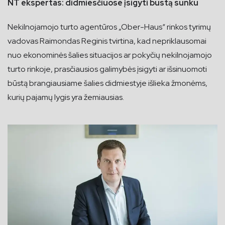
NT ekspertas: didmiesčiuose įsigyti būstą sunku
Nekilnojamojo turto agentūros „Ober-Haus“ rinkos tyrimų
vadovas Raimondas Reginis tvirtina, kad nepriklausomai
nuo ekonominės šalies situacijos ar pokyčių nekilnojamojo
turto rinkoje, prasčiausios galimybės įsigyti ar išsinuomoti
būstą brangiausiame šalies didmiestyje išlieka žmonėms,
kurių pajamų lygis yra žemiausias.