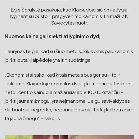
Eglė Šerulytė pasakoja, kad Klaipėdoje siūlomi atlygiai
lyginant su būsto ir pragyvenimo kainomis itin maži. / K.
Savickytės nuotr.
Nuomos kaina gali siekti atlyginimo dydį
Laurynas teigia, kad su šiuo metu sukilusiomis palūkanomis
įpirkti butą Klaipėdoje yra itin sudėtinga.
„Ekonomistai sako, kad kitais metais bus geriau – to ir
laukiame. Klaipėdoje normalus dviejų kambarių butas bent
netoli centro kainuoja mažiausiai apie 100 tūkstančių –
įpirkti jaunam žmogui yra neįmanoma. Jeigu savivaldybės
darbuotojai neįperka, negauna paskolų, tai ką kalbėti apie
tą jauną žmogų“,– sako jis.