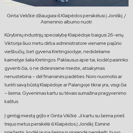
Ginta Veličkė džiaugiasi iš Klaipėdos persikėlusi į Joniškį. /
Asmeninio albumo nuotr.
Kūrybinių industrijų specialybę Klaipėdoje baigusi 26-erių
Viktorija šiuo metu dirba administratore viename pajūrio
viešbučių, bet gyvena Kretingsodyje, nedideliame
kaimelyje šalia Kretingos. Paklausus apie tai, kodėl pasirinko
gyventi čia, o ne didesniame mieste, atsakymas
nenustebina – dėl finansinės padėties. Noro nuomotis ar
turėti savą būstą Klaipėdoje ar Palangoje tikrai yra, visgi čia
– šeima. Gyvenimas kartu su tėvais sumažina pragyvenimo
kaštus.
Į gimtąjį miestą grįžo ir Ginta Viličkė. Ji kartu su šeima prieš
trejus metus persikėlė iš Klaipėdos į Joniškį. Esminė
priežastis, kodėl jauna šeima nusprendė persikelti, buvo