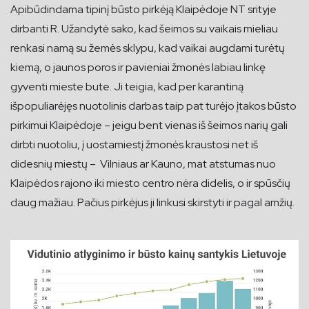
Apibūdindama tipinį būsto pirkėją Klaipėdoje NT srityje
dirbanti R. Užandytė sako, kad šeimos su vaikais mieliau
renkasi namą su žemės sklypu, kad vaikai augdami turėtų
kiemą, o jaunos poros ir pavieniai žmonės labiau linkę
gyventi mieste bute. Ji teigia, kad per karantiną
išpopuliarėjęs nuotolinis darbas taip pat turėjo įtakos būsto
pirkimui Klaipėdoje – jeigu bent vienas iš šeimos narių gali
dirbti nuotoliu, į uostamiestį žmonės kraustosi net iš
didesnių miestų – Vilniaus ar Kauno, mat atstumas nuo
Klaipėdos rajono iki miesto centro nėra didelis, o ir spūsčių
daug mažiau. Pačius pirkėjus ji linkusi skirstyti ir pagal amžių.