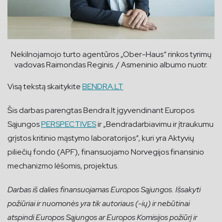
Nekilnojamojo turto agentūros „Ober-Haus“ rinkos tyrimų
vadovas Raimondas Reginis. / Asmeninio albumo nuotr.
Visą tekstą skaitykite
BENDRA.LT
Šis darbas parengtas Bendra.lt įgyvendinant Europos
Sąjungos
PERSPECTIVES
ir „Bendradarbiavimu ir įtraukumu
grįstos kritinio mąstymo laboratorijos“, kuri yra Aktyvių
piliečių fondo (APF), finansuojamo Norvegijos finansinio
mechanizmo lėšomis, projektus.
Darbas iš dalies finansuojamas Europos Sąjungos. Išsakyti
požiūriai ir nuomonės yra tik autoriaus (-ių) ir nebūtinai
atspindi Europos Sąjungos ar Europos Komisijos požiūrį ir