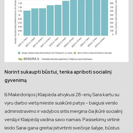
Norint sukaupti būstui, tenka apriboti socialinį
gyvenimą
Iš Makedonijos į Klaipėda atvykusi 28-erių Sara kartu su
vyru darbo vietą mieste susikūrė patys – baigusi verslo
administravimo ir vadybos sritis mergina čia įkūrė socialinį
verslą ir Klaipėdą vadina savo namais. Pasisekimų virtinė
leido Sarai gana greitai įsitvirtinti svečioje šalyje, būstus