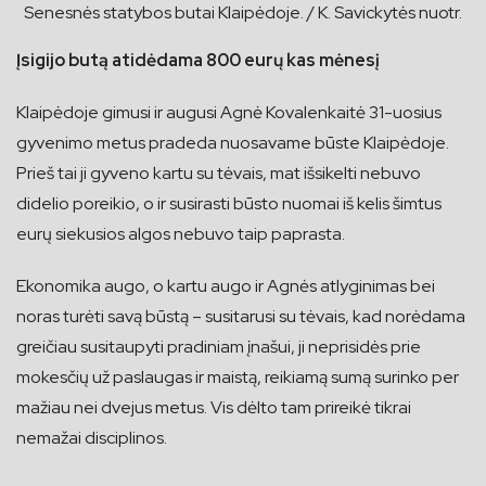
Senesnės statybos butai Klaipėdoje. / K. Savickytės nuotr.
Įsigijo butą atidėdama 800 eurų kas mėnesį
Klaipėdoje gimusi ir augusi Agnė Kovalenkaitė 31-uosius
gyvenimo metus pradeda nuosavame būste Klaipėdoje.
Prieš tai ji gyveno kartu su tėvais, mat išsikelti nebuvo
didelio poreikio, o ir susirasti būsto nuomai iš kelis šimtus
eurų siekusios algos nebuvo taip paprasta.
Ekonomika augo, o kartu augo ir Agnės atlyginimas bei
noras turėti savą būstą – susitarusi su tėvais, kad norėdama
greičiau susitaupyti pradiniam įnašui, ji neprisidės prie
mokesčių už paslaugas ir maistą, reikiamą sumą surinko per
mažiau nei dvejus metus. Vis dėlto tam prireikė tikrai
nemažai disciplinos.