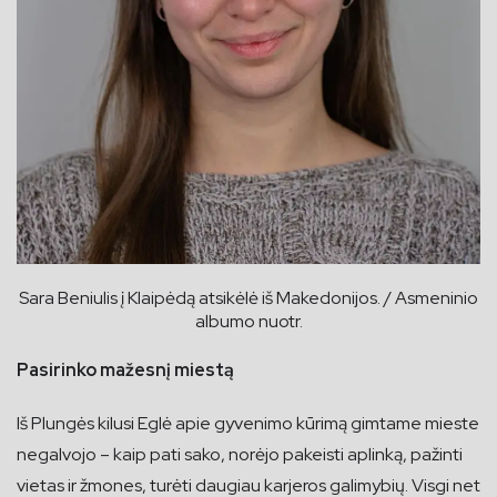
Sara Beniulis į Klaipėdą atsikėlė iš Makedonijos. / Asmeninio
albumo nuotr.
Pasirinko mažesnį miestą
Iš Plungės kilusi Eglė apie gyvenimo kūrimą gimtame mieste
negalvojo – kaip pati sako, norėjo pakeisti aplinką, pažinti
vietas ir žmones, turėti daugiau karjeros galimybių. Visgi net