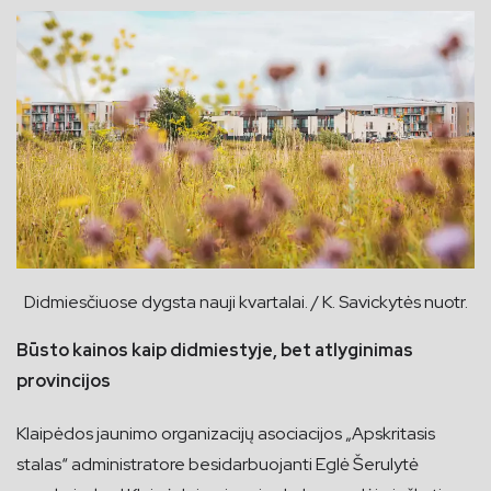
Didmiesčiuose dygsta nauji kvartalai. / K. Savickytės nuotr.
Būsto kainos kaip didmiestyje, bet atlyginimas
provincijos
Klaipėdos jaunimo organizacijų asociacijos „Apskritasis
stalas“ administratore besidarbuojanti Eglė Šerulytė