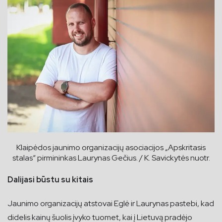
Klaipėdos jaunimo organizacijų asociacijos „Apskritasis
stalas“ pirmininkas Laurynas Gečius. / K. Savickytės nuotr.
Dalijasi būstu su kitais
Jaunimo organizacijų atstovai Eglė ir Laurynas pastebi, kad
didelis kainų šuolis įvyko tuomet, kai į Lietuvą pradėjo