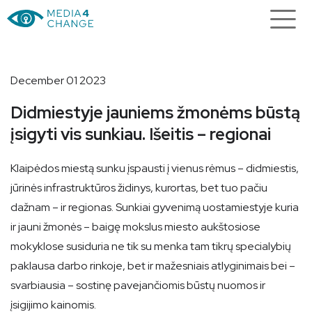
December 01 2023
Didmiestyje jauniems žmonėms būstą
įsigyti vis sunkiau. Išeitis – regionai
Klaipėdos miestą sunku įspausti į vienus rėmus – didmiestis,
jūrinės infrastruktūros židinys, kurortas, bet tuo pačiu
dažnam – ir regionas. Sunkiai gyvenimą uostamiestyje kuria
ir jauni žmonės – baigę mokslus miesto aukštosiose
mokyklose susiduria ne tik su menka tam tikrų specialybių
paklausa darbo rinkoje, bet ir mažesniais atlyginimais bei –
svarbiausia – sostinę pavejančiomis būstų nuomos ir
įsigijimo kainomis.