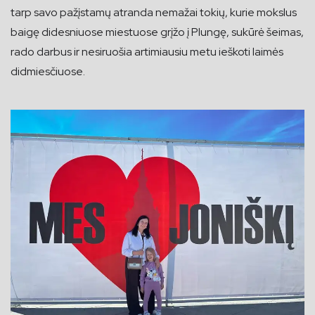
tarp savo pažįstamų atranda nemažai tokių, kurie mokslus
baigę didesniuose miestuose grįžo į Plungę, sukūrė šeimas,
rado darbus ir nesiruošia artimiausiu metu ieškoti laimės
didmiesčiuose.