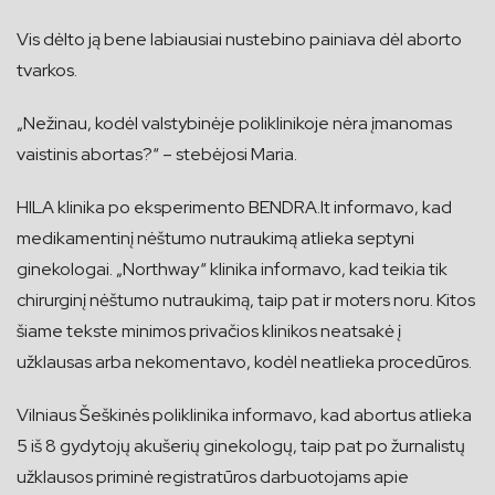
Vis dėlto ją bene labiausiai nustebino painiava dėl aborto
tvarkos.
„Nežinau, kodėl valstybinėje poliklinikoje nėra įmanomas
vaistinis abortas?“ – stebėjosi Maria.
HILA klinika po eksperimento BENDRA.lt informavo, kad
medikamentinį nėštumo nutraukimą atlieka septyni
ginekologai. „Northway“ klinika informavo, kad teikia tik
chirurginį nėštumo nutraukimą, taip pat ir moters noru. Kitos
šiame tekste minimos privačios klinikos neatsakė į
užklausas arba nekomentavo, kodėl neatlieka procedūros.
Vilniaus Šeškinės poliklinika informavo, kad abortus atlieka
5 iš 8 gydytojų akušerių ginekologų, taip pat po žurnalistų
užklausos priminė registratūros darbuotojams apie