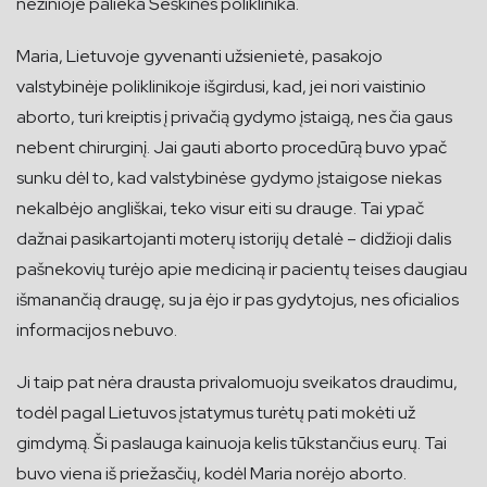
nežinioje palieka Šeškinės poliklinika.
Maria, Lietuvoje gyvenanti užsienietė, pasakojo
valstybinėje poliklinikoje išgirdusi, kad, jei nori vaistinio
aborto, turi kreiptis į privačią gydymo įstaigą, nes čia gaus
nebent chirurginį. Jai gauti aborto procedūrą buvo ypač
sunku dėl to, kad valstybinėse gydymo įstaigose niekas
nekalbėjo angliškai, teko visur eiti su drauge. Tai ypač
dažnai pasikartojanti moterų istorijų detalė – didžioji dalis
pašnekovių turėjo apie mediciną ir pacientų teises daugiau
išmanančią draugę, su ja ėjo ir pas gydytojus, nes oficialios
informacijos nebuvo.
Ji taip pat nėra drausta privalomuoju sveikatos draudimu,
todėl pagal Lietuvos įstatymus turėtų pati mokėti už
gimdymą. Ši paslauga kainuoja kelis tūkstančius eurų. Tai
buvo viena iš priežasčių, kodėl Maria norėjo aborto.