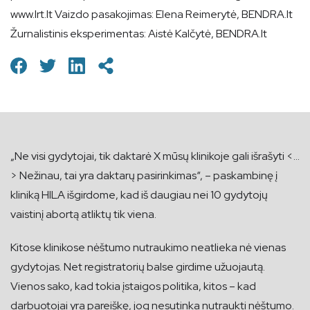
www.lrt.lt Vaizdo pasakojimas: Elena Reimerytė, BENDRA.lt
Žurnalistinis eksperimentas: Aistė Kalčytė, BENDRA.lt
„Ne visi gydytojai, tik daktarė X mūsų klinikoje gali išrašyti <…
> Nežinau, tai yra daktarų pasirinkimas“, – paskambinę į
kliniką HILA išgirdome, kad iš daugiau nei 10 gydytojų
vaistinį abortą atliktų tik viena.
Kitose klinikose nėštumo nutraukimo neatlieka nė vienas
gydytojas. Net registratorių balse girdime užuojautą.
Vienos sako, kad tokia įstaigos politika, kitos – kad
darbuotojai yra pareiškę, jog nesutinka nutraukti nėštumo.