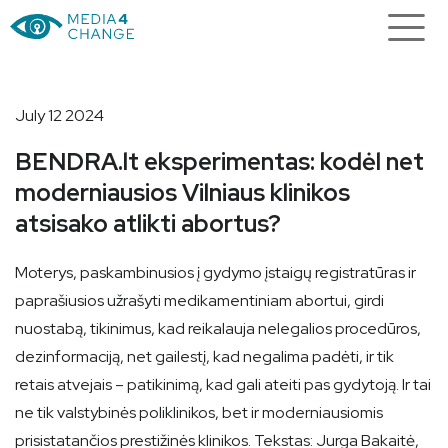
July 12 2024
BENDRA.lt eksperimentas: kodėl net
moderniausios Vilniaus klinikos
atsisako atlikti abortus?
Moterys, paskambinusios į gydymo įstaigų registratūras ir
paprašiusios užrašyti medikamentiniam abortui, girdi
nuostabą, tikinimus, kad reikalauja nelegalios procedūros,
dezinformaciją, net gailestį, kad negalima padėti, ir tik
retais atvejais – patikinimą, kad gali ateiti pas gydytoją. Ir tai
ne tik valstybinės poliklinikos, bet ir moderniausiomis
prisistatančios prestižinės klinikos. Tekstas: Jurga Bakaitė,