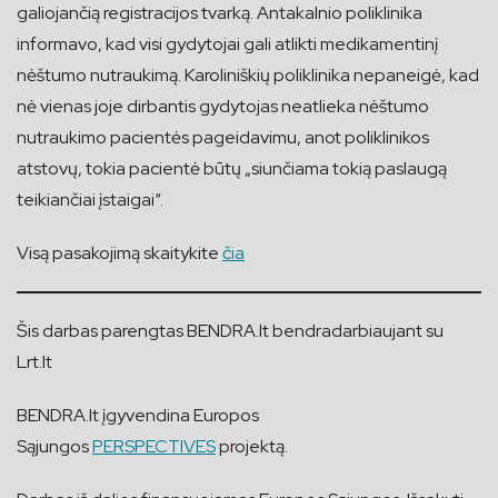
galiojančią registracijos tvarką. Antakalnio poliklinika
informavo, kad visi gydytojai gali atlikti medikamentinį
nėštumo nutraukimą. Karoliniškių poliklinika nepaneigė, kad
nė vienas joje dirbantis gydytojas neatlieka nėštumo
nutraukimo pacientės pageidavimu, anot poliklinikos
atstovų, tokia pacientė būtų „siunčiama tokią paslaugą
teikiančiai įstaigai“.
Visą pasakojimą skaitykite
čia
Šis darbas parengtas BENDRA.lt bendradarbiaujant su
Lrt.lt
BENDRA.lt įgyvendina Europos
Sąjungos
PERSPECTIVES
projektą.