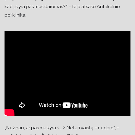
kad jis yra pas mus daromas?“ – taip atsako Antakalnio
poliklinika.
„Nežinau, ar pas mus yra <…> Neturi vaistų – nedaro“, –