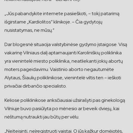
„Jūs pabandykite internete pasiieškoti, – tokį patarimą
išgirstame „Kardiolitos“ klinikoje. – Čia gydytojų
nusistatymas, ne mūsų.“
Dar blogesnė situacija valstybinėse gydymo įstaigose. Visą
vakarinę Vilniaus dalį aptarnaujanti Karoliniškių poliklinika
yra vienintelė miesto poliklinika, neatliekanti jokių abortų
moters pageidavimu. Vaistinio aborto negautumėte
Alytaus, Šiaulių poliklinikose, vienintelė viltis ten – ieškoti
privačiai dirbančio specialisto.
Keliose poliklinikose anksčiausiai užsirašyti pas ginekologą
Vilniuje buvo pasiūlyta po mėnesio ar beveik dviejų, kai
nėštumą nutraukti jau būtų per vėlu.
„Neįteisinti, neįregistruoti vaistai. O jūs kažkur domėjotės,