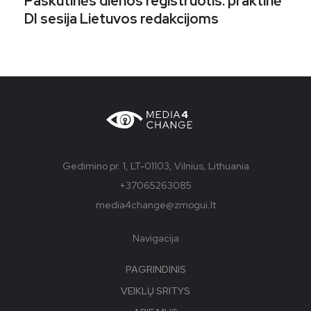
Paskutinės dienos registruotis: praktinė
DI sesija Lietuvos redakcijoms
Gedimino pr. 1, LT-01103, Vilnius, Lithuania
+37065263085
media4change@zmogui.lt
Navigacija
PAGRINDINIS
VEIKLŲ SRITYS