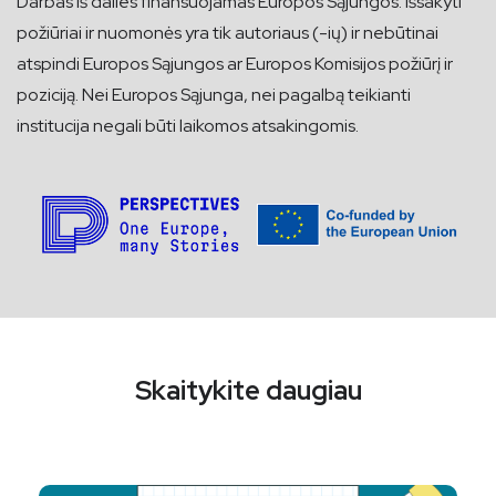
Darbas iš dalies finansuojamas Europos Sąjungos. Išsakyti
požiūriai ir nuomonės yra tik autoriaus (-ių) ir nebūtinai
atspindi Europos Sąjungos ar Europos Komisijos požiūrį ir
poziciją. Nei Europos Sąjunga, nei pagalbą teikianti
institucija negali būti laikomos atsakingomis.
Skaitykite daugiau