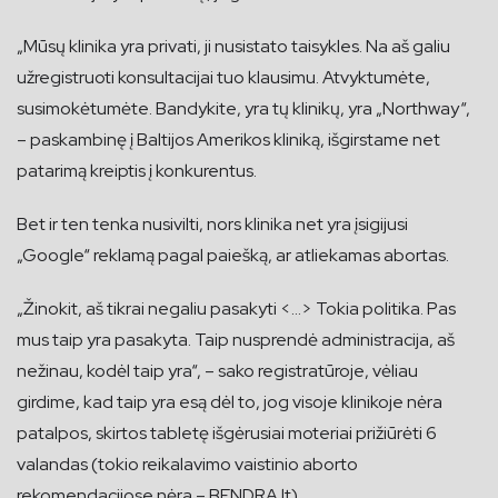
„Mūsų klinika yra privati, ji nusistato taisykles. Na aš galiu
užregistruoti konsultacijai tuo klausimu. Atvyktumėte,
susimokėtumėte. Bandykite, yra tų klinikų, yra „Northway“,
– paskambinę į Baltijos Amerikos kliniką, išgirstame net
patarimą kreiptis į konkurentus.
Bet ir ten tenka nusivilti, nors klinika net yra įsigijusi
„Google“ reklamą pagal paiešką, ar atliekamas abortas.
„Žinokit, aš tikrai negaliu pasakyti <…> Tokia politika. Pas
mus taip yra pasakyta. Taip nusprendė administracija, aš
nežinau, kodėl taip yra“, – sako registratūroje, vėliau
girdime, kad taip yra esą dėl to, jog visoje klinikoje nėra
patalpos, skirtos tabletę išgėrusiai moteriai prižiūrėti 6
valandas (tokio reikalavimo vaistinio aborto
rekomendacijose nėra – BENDRA.lt).