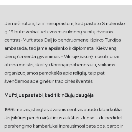
Jei nežinotum, tai ir nesuprastum, kad pastato Smolensko
g. 19 bute veikia Lietuvos musulmonų sunitų dvasinis
centras-Muftiatas. Dalį jo bendruomenei išpirko Turkijos
ambasada, tad jame apsilanko ir diplomatai. Kiekvieną
dieną čia verda gyvenimas – Vilniuje įsikūrę musulmonai
ateina melstis, skaityti Koraną ir pabendrauti, vaikams
organizuojamos pamokėlės apie religiją, taip pat
švenčiamos apeiginės ir tradicinės šventės.
Muftijus pastebi, kad tikinčiųjų daugėja
1998 metais įsteigtas dvasinis centras atrodo labai kukliai.
Jis įsikūręs per du viršutinius aukštus. Juose – du nedideli
persirengimo kambariukai ir prausimosi patalpos, darbo ir