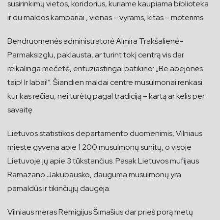
susirinkimų vietos, koridorius, kuriame kaupiama biblioteka
ir du maldos kambariai , vienas – vyrams, kitas – moterims.
Bendruomenės administratorė Almira Trakšalienė-
Parmaksizglu, paklausta, ar turint tokį centrą vis dar
reikalinga mečetė, entuziastingai patikino: „Be abejonės
taip! Ir labai!”. Šiandien maldai centre musulmonai renkasi
kur kas rečiau, nei turėtų pagal tradiciją – kartą ar kelis per
savaitę.
Lietuvos statistikos departamento duomenimis, Vilniaus
mieste gyvena apie 1 200 musulmonų sunitų, o visoje
Lietuvoje jų apie 3 tūkstančius. Pasak Lietuvos mufijaus
Ramazano Jakubausko, dauguma musulmonų yra
pamaldūs ir tikinčiųjų daugėja.
Vilniaus meras Remigijus Šimašius dar prieš porą metų