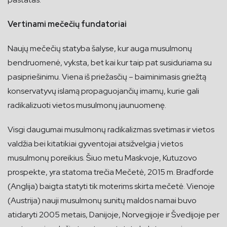
Vertinami mečečių fundatoriai
Naujų mečečių statyba šalyse, kur auga musulmonų
bendruomenė, vyksta, bet kai kur taip pat susiduriama su
pasipriešinimu. Viena iš priežasčių – baiminimasis griežtą
konservatyvų islamą propaguojančių imamų, kurie gali
radikalizuoti vietos musulmonų jaunuomenę.
Visgi daugumai musulmonų radikalizmas svetimas ir vietos
valdžia bei kitatikiai gyventojai atsižvelgia į vietos
musulmonų poreikius. Šiuo metu Maskvoje, Kutuzovo
prospekte, yra statoma trečia Mečetė, 2015 m. Bradforde
(Anglija) baigta statyti tik moterims skirta mečetė. Vienoje
(Austrija) nauji musulmonų sunitų maldos namai buvo
atidaryti 2005 metais, Danijoje, Norvegijoje ir Švedijoje per