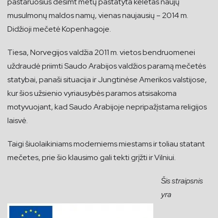
pastaruosius dešimt metų pastatyta keletas naujų
musulmonų maldos namų, vienas naujausių – 2014 m.
Didžioji mečetė Kopenhagoje.
Tiesa, Norvegijos valdžia 2011 m. vietos bendruomenei
uždraudė priimti Saudo Arabijos valdžios paramą mečetės
statybai, panaši situacija ir Jungtinėse Amerikos valstijose,
kur šios užsienio vyriausybės paramos atsisakoma
motyvuojant, kad Saudo Arabijoje nepripažįstama religijos
laisvė.
Taigi šiuolaikiniams moderniems miestams ir toliau statant
mečetes, prie šio klausimo gali tekti grįžti ir Vilniui.
Šis straipsnis
yra