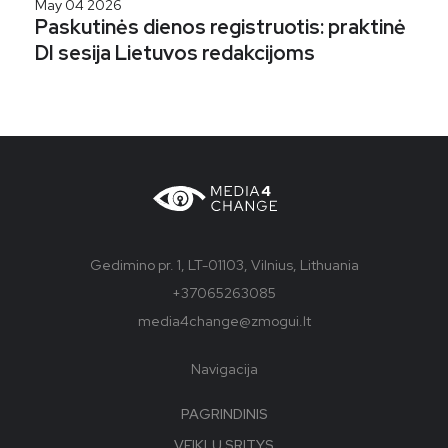
May 04 2026
Paskutinės dienos registruotis: praktinė
DI sesija Lietuvos redakcijoms
Gedimino pr. 1, LT-01103, Vilnius, Lithuania
+37065263085
media4change@zmogui.lt
Navigacija
PAGRINDINIS
VEIKLŲ SRITYS