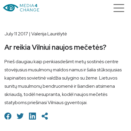
July 11 2017 | Valerija Laurėlytė
Ar reikia Vilniui naujos mečetės?
Prieš daugiau kaip penkiasdešimt metų sostinės centre
stovėjusius musulmonų maldos namus ir šalia stūksojusias
kapinaites sovietinė valdžia sulygino su žeme. Lietuvos
sunitų musulmonų bendruomenė ir šiandien atsimena
skriaudą, todėl nesupranta, kodėl naujos mečetės
statyboms priešinasi Vilniaus gyventojai.