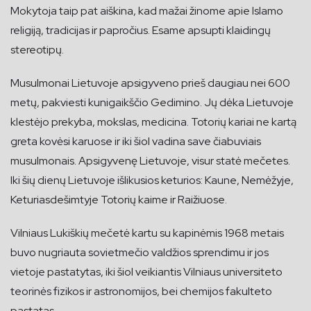
Mokytoja taip pat aiškina, kad mažai žinome apie Islamo
religiją, tradicijas ir papročius. Esame apsupti klaidingų
stereotipų.
Musulmonai Lietuvoje apsigyveno prieš daugiau nei 600
metų, pakviesti kunigaikščio Gedimino. Jų dėka Lietuvoje
klestėjo prekyba, mokslas, medicina. Totorių kariai ne kartą
greta kovėsi karuose ir iki šiol vadina save čiabuviais
musulmonais. Apsigyvenę Lietuvoje, visur statė mečetes.
Iki šių dienų Lietuvoje išlikusios keturios: Kaune, Nemėžyje,
Keturiasdešimtyje Totorių kaime ir Raižiuose.
Vilniaus Lukiškių mečetė kartu su kapinėmis 1968 metais
buvo nugriauta sovietmečio valdžios sprendimu ir jos
vietoje pastatytas, iki šiol veikiantis Vilniaus universiteto
teorinės fizikos ir astronomijos, bei chemijos fakulteto
pastatas.