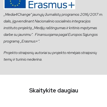
„Media4Change“ jaunųjų žurnalistų programos 2016/2017 m.
dalis, įgyvendinant Nacionalinio socialinės integracijos
instituto projektą „Medijų raštingumas ir kritinis mąstymas
darbe su jaunimu“. Finansuojama pagal Europos Sąjungos
programą „Erasmus+“.
Projekto straipsnių autoriai su projekto rėmėjais straipsnių
temų ir turinio nederina.
Skaitykite daugiau