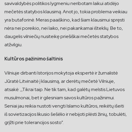
savivaldybės politikos lygmeniu neribotam laikui atidėjo
mečetės statybos klausimą. Anot jo, tokia problema veikiau
yra butaforinė. Meras paaiškino, kad šiam klausimui spręsti
nėra nei poreikio, nei laiko, nei pakankamai išteklių. Be to,
daugelis vilniečių nusiteikę priešiškai mečetės statybos
atžvilgiu.
Kultūros pažinimo šaltinis
Vilniuje dirbanti Istorijos mokytoja ekspertė ir žurnalistė
Jūratė Litvinaitė į klausimą, ar derėtų mečetė Vilniuje,
atsakė: ,,Tikrai taip. Ne tik tam, kad galėtų melstis Lietuvos
musulmonai, bet ir gilesniam savos kultūros pažinimui.
Seniai jau reikia nustoti vengti Islamo kultūros, reikėtų išeiti
iš sovietizacijos likusio šešėlio ir nebijoti plėsti žinių, tobulėti,
grįžti prie tolerancijos sosto”.