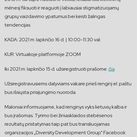
mėnesį fiksuoti ir reaguoti į labiausiai stigmatizuojamų
grupių vaizdavimo ypatumus bei keisti žalingas
tendencijas.
KADA: 2021 m. lapkričio 16 d. | 10:00-11:30 val.
KUR: Virtualioje platformoje ZOOM
Iki 2021 m. lapkričio 15 d. užsiregistruoti prašome:
čia
Užsiregistravusiems dalyviams vakare prieš renginį el. paštu
bus išsiųsta prisijungimo nuoroda.
Maloniai informuojame, kad renginys vyks lietuvių kalba ir
bus įrašomas. Tyrimo bei žiniasklaidos stebėsenos
rezultatų pristatymas taip pat bus transliuojamas
organizacijos „Diversity Development Group“ Facebook