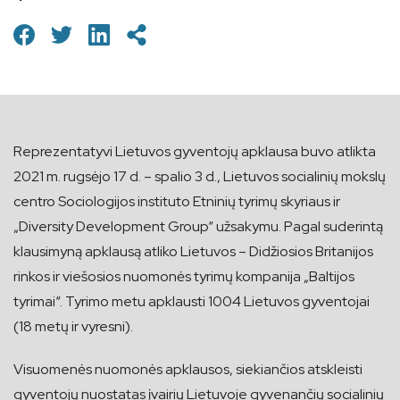
Reprezentatyvi Lietuvos gyventojų apklausa buvo atlikta
2021 m. rugsėjo 17 d. – spalio 3 d., Lietuvos socialinių mokslų
centro Sociologijos instituto Etninių tyrimų skyriaus ir
„Diversity Development Group“ užsakymu. Pagal suderintą
klausimyną apklausą atliko Lietuvos – Didžiosios Britanijos
rinkos ir viešosios nuomonės tyrimų kompanija „Baltijos
tyrimai“. Tyrimo metu apklausti 1004 Lietuvos gyventojai
(18 metų ir vyresni).
Visuomenės nuomonės apklausos, siekiančios atskleisti
gyventojų nuostatas įvairių Lietuvoje gyvenančių socialinių