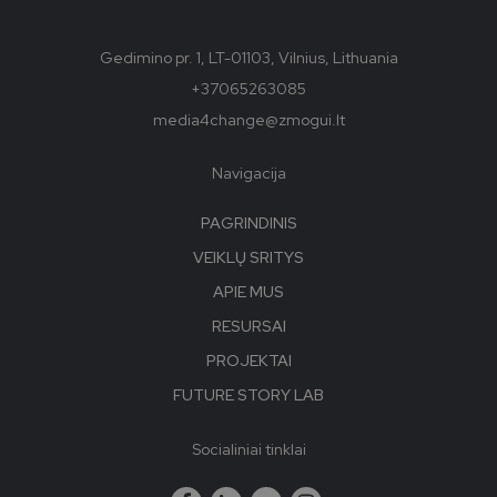
Gedimino pr. 1, LT-01103, Vilnius, Lithuania
+37065263085
media4change@zmogui.lt
Navigacija
PAGRINDINIS
VEIKLŲ SRITYS
APIE MUS
RESURSAI
PROJEKTAI
FUTURE STORY LAB
Socialiniai tinklai