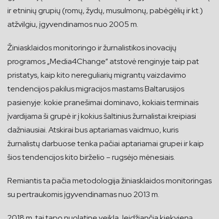
ir etninių grupių (romų, žydų, musulmonų, pabėgėlių ir kt.)
atžvilgiu, įgyvendinamos nuo 2005 m.
Žiniasklaidos monitoringo ir žurnalistikos inovacijų
programos „Media4Change“ atstovė renginyje taip pat
pristatys, kaip kito nereguliarių migrantų vaizdavimo
tendencijos pakilus migracijos mastams Baltarusijos
pasienyje: kokie pranešimai dominavo, kokiais terminais
įvardijama ši grupė ir į kokius šaltinius žurnalistai kreipiasi
dažniausiai. Atskirai bus aptariamas vaidmuo, kuris
žurnalistų darbuose tenka pačiai aptariamai grupei ir kaip
šios tendencijos kito birželio – rugsėjo mėnesiais.
Remiantis ta pačia metodologija žiniasklaidos monitoringas
su pertraukomis įgyvendinamas nuo 2013 m.
2018 m. tai tapo nuolatine veikla, leidžiančia kiekvieną