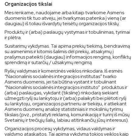
Organizacijos tikslai
Mes renkame, naudojame arba kitaip tvarkome Asmens
duomenis tik tuo atveju, jei tvarkymas patenka į vieną (ar
daugiau) iš toliau išvardytų teisėtų organizacijos tikslų:
Produktų ir (arba) paslaugų vystymas ir tobulinimas, tyrimai
ir plėtra.
Susitarimų vykdymas. Tai apima prekių tiekimą, bendravimą
su asmenimis ir kitomis šalimis dėl prekių, atsakymų į
prašymus pateikti (daugiau) informacijos rengimą, konfliktų
sprendimą ir sutarčių / užsakymų rengimą.
Ryšių valdymas ir komercinės veiklos rinkodara. Iš esmės
“Nacionalinis socialinės integracijos institutas” tvarko
Asmens duomenis, jei tai būtina vystant ir tobulinant
“Nacionalinis socialinės integracijos instituto” produktus ir
(arba) paslaugas, vykdant (tikslinę) rinkodarą siekiant
užmegzti ryšį su lankytoju ir (arba) palaikyti bei plėtoti ryšį
su lankytoju, organizacijos partneriu ar tiekėju, ir atliekant
Asmens duomenų analizę statistiniais ir mokslinių tyrimų
tikslais (pvz., pristatyti reklamą, komunikaciją ir turinį iš mūsų
Svetainių ir trečiųjų šalių, labiau atitinkančių jūsų interesus).
Organizacijos procesų vykdymas, vidaus valdymas ir
valdymo ataskaitos. Tai apima vykdymą tokios veiklos kaip