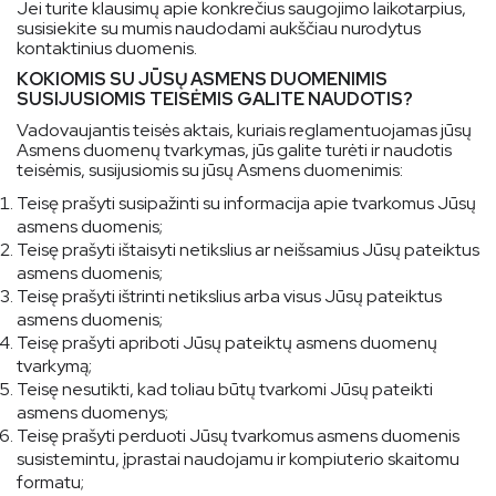
Jei turite klausimų apie konkrečius saugojimo laikotarpius,
susisiekite su mumis naudodami aukščiau nurodytus
kontaktinius duomenis.
KOKIOMIS SU JŪSŲ ASMENS DUOMENIMIS
SUSIJUSIOMIS TEISĖMIS GALITE NAUDOTIS?
Vadovaujantis teisės aktais, kuriais reglamentuojamas jūsų
Asmens duomenų tvarkymas, jūs galite turėti ir naudotis
teisėmis, susijusiomis su jūsų Asmens duomenimis:
Teisę prašyti susipažinti su informacija apie tvarkomus Jūsų
asmens duomenis;
Teisę prašyti ištaisyti netikslius ar neišsamius Jūsų pateiktus
asmens duomenis;
Teisę prašyti ištrinti netikslius arba visus Jūsų pateiktus
asmens duomenis;
Teisę prašyti apriboti Jūsų pateiktų asmens duomenų
tvarkymą;
Teisę nesutikti, kad toliau būtų tvarkomi Jūsų pateikti
asmens duomenys;
Teisę prašyti perduoti Jūsų tvarkomus asmens duomenis
susistemintu, įprastai naudojamu ir kompiuterio skaitomu
formatu;