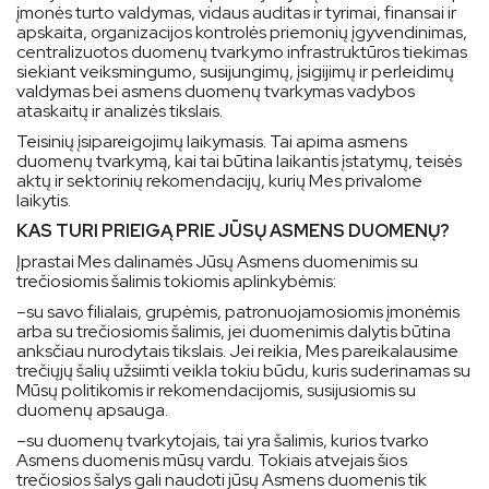
įmonės turto valdymas, vidaus auditas ir tyrimai, finansai ir
apskaita, organizacijos kontrolės priemonių įgyvendinimas,
centralizuotos duomenų tvarkymo infrastruktūros tiekimas
siekiant veiksmingumo, susijungimų, įsigijimų ir perleidimų
valdymas bei asmens duomenų tvarkymas vadybos
ataskaitų ir analizės tikslais.
Teisinių įsipareigojimų laikymasis. Tai apima asmens
duomenų tvarkymą, kai tai būtina laikantis įstatymų, teisės
aktų ir sektorinių rekomendacijų, kurių Mes privalome
laikytis.
KAS TURI PRIEIGĄ PRIE JŪSŲ ASMENS DUOMENŲ?
Įprastai Mes dalinamės Jūsų Asmens duomenimis su
trečiosiomis šalimis tokiomis aplinkybėmis:
–
su savo filialais, grupėmis, patronuojamosiomis įmonėmis
arba su trečiosiomis šalimis, jei duomenimis dalytis būtina
anksčiau nurodytais tikslais. Jei reikia, Mes pareikalausime
trečiųjų šalių užsiimti veikla tokiu būdu, kuris suderinamas su
Mūsų politikomis ir rekomendacijomis, susijusiomis su
duomenų apsauga.
–
su duomenų tvarkytojais, tai yra šalimis, kurios tvarko
Asmens duomenis mūsų vardu. Tokiais atvejais šios
trečiosios šalys gali naudoti jūsų Asmens duomenis tik