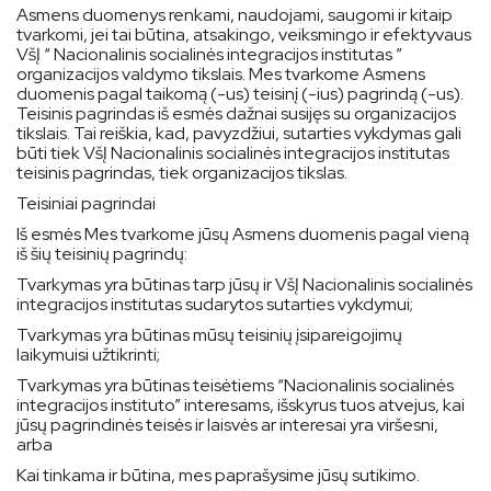
Asmens duomenys renkami, naudojami, saugomi ir kitaip
tvarkomi, jei tai būtina, atsakingo, veiksmingo ir efektyvaus
VšĮ “
Nacionalinis socialinės integracijos institutas ”
organizacijos valdymo tikslais. Mes tvarkome Asmens
duomenis pagal taikomą (-us) teisinį (-ius) pagrindą (-us).
Teisinis pagrindas iš esmės dažnai susijęs su organizacijos
tikslais. Tai reiškia, kad, pavyzdžiui, sutarties vykdymas gali
būti tiek VšĮ Nacionalinis socialinės integracijos institutas
teisinis pagrindas, tiek organizacijos tikslas.
Teisiniai pagrindai
Iš esmės Mes tvarkome jūsų Asmens duomenis pagal vieną
iš šių teisinių pagrindų:
Tvarkymas yra būtinas tarp jūsų ir VšĮ Nacionalinis socialinės
integracijos institutas sudarytos sutarties vykdymui;
Tvarkymas yra būtinas mūsų teisinių įsipareigojimų
laikymuisi užtikrinti;
Tvarkymas yra būtinas teisėtiems “Nacionalinis socialinės
integracijos instituto” interesams, išskyrus tuos atvejus, kai
jūsų pagrindinės teisės ir laisvės ar interesai yra viršesni,
arba
Kai tinkama ir būtina, mes paprašysime jūsų sutikimo.