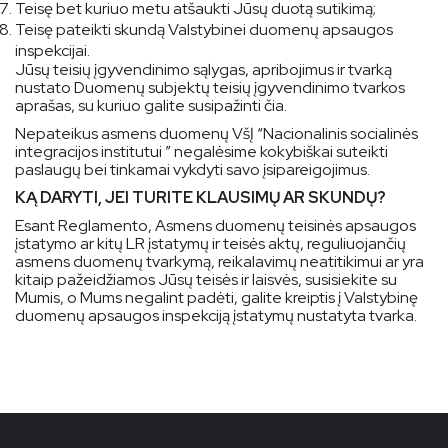
Teisę bet kuriuo metu atšaukti Jūsų duotą sutikimą;
Teisę pateikti skundą Valstybinei duomenų apsaugos
inspekcijai.
Jūsų teisių įgyvendinimo sąlygas, apribojimus ir tvarką
nustato Duomenų subjektų teisių įgyvendinimo tvarkos
aprašas, su kuriuo galite susipažinti
čia
.
Nepateikus asmens duomenų VšĮ “Nacionalinis socialinės
integracijos institutui ” negalėsime kokybiškai suteikti
paslaugų bei tinkamai vykdyti savo įsipareigojimus.
KĄ DARYTI, JEI TURITE KLAUSIMŲ AR SKUNDŲ?
Esant Reglamento, Asmens duomenų teisinės apsaugos
įstatymo ar kitų LR įstatymų ir teisės aktų, reguliuojančių
asmens duomenų tvarkymą, reikalavimų neatitikimui ar yra
kitaip pažeidžiamos Jūsų teisės ir laisvės, susisiekite su
Mumis, o Mums negalint padėti, galite kreiptis į Valstybinę
duomenų apsaugos inspekciją įstatymų nustatyta tvarka.