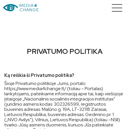
PRIVATUMO POLITIKA
Ką reiškia ši Privatumo politika?
Šioje Privatumo politikoje Jums, portalo
https://www.media4change.lt/ (toliau – Portalas)
lankytojams, pateikiame informaciją apie tai, kaip viešojoje
įstaigoje „Nacionalinis socialinės integracijos institutas“
(juridinio asmens kodas: 302326599, registruotos
buveinės adresas: Malūno g. 19A, LT-32118 Zarasai,
Lietuvos Respublika, buveinės adresas: Gedimino pr. 1
(„NVO Avilys“), Vilnius, Lietuvos Respublika) (toliau –NSII)
tvarko Jūsų asmens duomenis, kuriuos Jūs pateikiate