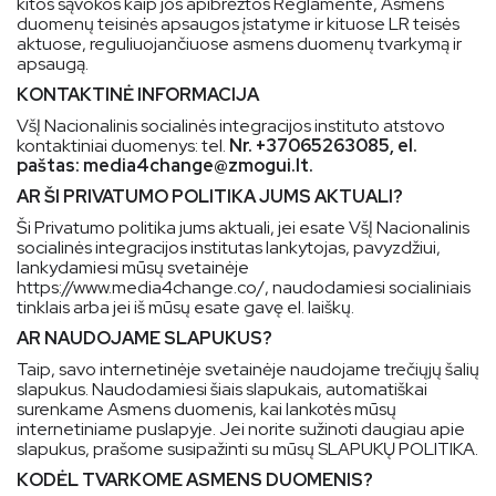
kitos sąvokos kaip jos apibrėžtos Reglamente, Asmens
duomenų teisinės apsaugos įstatyme ir kituose LR teisės
aktuose, reguliuojančiuose asmens duomenų tvarkymą ir
apsaugą.
KONTAKTINĖ INFORMACIJA
VšĮ Nacionalinis socialinės integracijos instituto atstovo
kontaktiniai duomenys: tel.
Nr. +37065263085, el.
paštas:
media4change@zmogui.lt
.
AR ŠI PRIVATUMO POLITIKA JUMS AKTUALI?
Ši Privatumo politika jums aktuali, jei esate VšĮ Nacionalinis
socialinės integracijos institutas lankytojas, pavyzdžiui,
lankydamiesi mūsų svetainėje
https://www.media4change.co/, naudodamiesi socialiniais
tinklais arba jei iš mūsų esate gavę el. laiškų.
AR NAUDOJAME SLAPUKUS?
Taip, savo internetinėje svetainėje naudojame trečiųjų šalių
slapukus. Naudodamiesi šiais slapukais, automatiškai
surenkame Asmens duomenis, kai lankotės mūsų
internetiniame puslapyje. Jei norite sužinoti daugiau apie
slapukus, prašome susipažinti su mūsų SLAPUKŲ POLITIKA.
KODĖL TVARKOME ASMENS DUOMENIS?