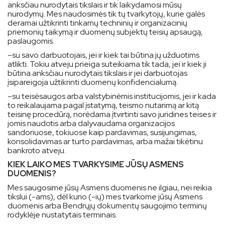
anksčiau nurodytais tikslais ir tik laikydamosi mūsų
nurodymų. Mes naudosimės tik tų tvarkytojų, kurie galės
deramai užtikrinti tinkamų techninių ir organizacinių
priemonių taikymą ir duomenų subjektų teisių apsaugą,
paslaugomis.
–
su savo darbuotojais, jei ir kiek tai būtina jų užduotims
atlikti. Tokiu atveju prieiga suteikiama tik tada, jei ir kiek ji
būtina anksčiau nurodytais tikslais ir jei darbuotojas
įsipareigoja užtikrinti duomenų konfidencialumą.
–
su teisėsaugos arba valstybinėmis institucijomis, jei ir kada
to reikalaujama pagal įstatymą, teismo nutarimą ar kitą
teisinę procedūrą, norėdama įtvirtinti savo juridines teises ir
jomis naudotis arba dalyvaudama organizacijos
sandoriuose, tokiuose kaip pardavimas, susijungimas,
konsolidavimas ar turto pardavimas, arba mažai tikėtinu
bankroto atveju.
KIEK LAIKO MES TVARKYSIME JŪSŲ ASMENS
DUOMENIS?
Mes saugosime jūsų Asmens duomenis ne ilgiau, nei reikia
tikslui (-ams), dėl kurio (-ių) mes tvarkome jūsų Asmens
duomenis arba Bendrųjų dokumentų saugojimo terminų
rodyklėje nustatytais terminais.