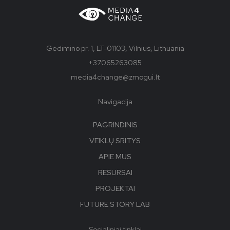
Gedimino pr. 1, LT-01103, Vilnius, Lithuania
+37065263085
media4change@zmogui.lt
Navigacija
PAGRINDINIS
VEIKLŲ SRITYS
APIE MUS
RESURSAI
PROJEKTAI
FUTURE STORY LAB
Socialiniai tinklai