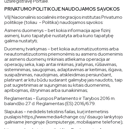
užsiregistravę Portale.
PRIVATUMO POLITIKOJE NAUDOJAMOS SĄVOKOS
VšĮ Nacionalinis socialinės integracijos institutas Privatumo
politikoje (toliau – Politika) naudojamos sąvokos:
Asmens duomenys – bet kokia informacija apie fizinį
asmenį, kurio tapatybė nustatyta arba kurio tapatybę
galima nustatyti;
Duomenų tvarkymas – bet kokia automatizuotomis arba
neautomatizuotomis priemonėmis su asmens duomenimis
ar asmens duomenų rinkiniais atliekama operacija ar
operacijų seka, kaip antai rinkimas, įrašymas, rūšiavimas,
sisteminimas, saugojimas, adaptavimas ar keitimas, išgava,
susipažinimas, naudojimas, atskleidimas persiunčiant,
platinant ar kitu būdu sudarant galimybę jais naudotis, taip
pat sugretinimas ar sujungimas su kitais duomenimis,
apribojimas, ištrynimas arba sunaikinimas;
Reglamentas – Europos Parlamento ir Tarybos 2016 m.
balandžio 27 d. Reglamentas (ES) 2016/679.
Slapukas – nedidelis tekstinis failas, kurį internetinis
puslapis https://www.media4change.co/ išsaugo lankytojo
galiniame įrenginyje (kompiuteryje, mobiliajame telefone);