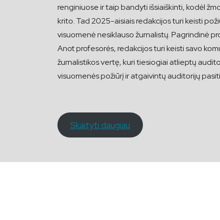
renginiuose ir taip bandyti išsiaiškinti, kodėl ž
krito. Tad 2025-aisiais redakcijos turi keisti pož
visuomenė nesiklauso žurnalistų. Pagrindinė pr
Anot profesorės, redakcijos turi keisti savo komu
žurnalistikos vertę, kuri tiesiogiai atlieptų audi
visuomenės požiūrį ir atgaivintų auditorijų pasiti
Skaityti daugiau