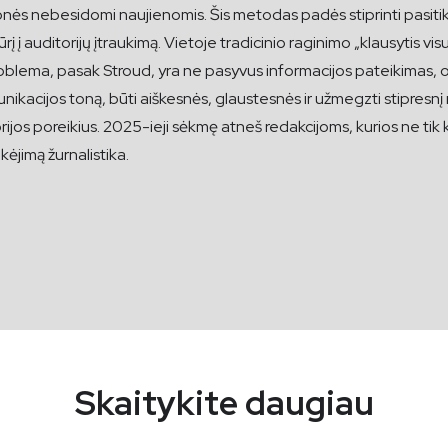
monės nebesidomi naujienomis. Šis metodas padės stiprinti pasitikė
iūrį į auditorijų įtraukimą. Vietoje tradicinio raginimo „klausytis 
oblema, pasak Stroud, yra ne pasyvus informacijos pateikimas, o 
nikacijos toną, būti aiškesnės, glaustesnės ir užmegzti stipresnį r
torijos poreikius. 2025-ieji sėkmę atneš redakcijoms, kurios ne tik k
kėjimą žurnalistika.
Skaitykite daugiau