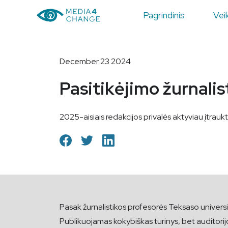
Pagrindinis
Veik
December 23 2024
Pasitikėjimo žurnalis
2025-aisiais redakcijos privalės aktyviau įtraukti
Pasak žurnalistikos profesorės Teksaso univers
Publikuojamas kokybiškas turinys, bet auditorij