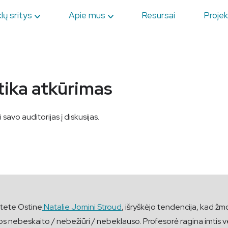
lų sritys
Apie mus
Resursai
Projek
tika atkūrimas
 savo auditorijas į diskusijas.
itete Ostine
Natalie Jomini Stroud
, išryškėjo tendencija, kad žm
os nebeskaito / nebežiūri / nebeklauso. Profesorė ragina imtis ve