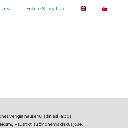
tai
Future Story Lab
onės vengia naujienų iš žiniasklaidos.
iksmų – susitikti su žmonėmis diskusijose,