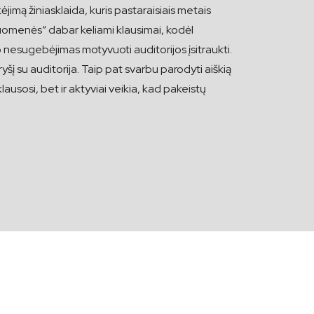
jimą žiniasklaida, kuris pastaraisiais metais
visuomenės“ dabar keliami klausimai, kodėl
nesugebėjimas motyvuoti auditorijos įsitraukti.
yšį su auditorija. Taip pat svarbu parodyti aiškią
lausosi, bet ir aktyviai veikia, kad pakeistų