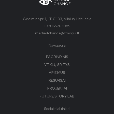
Gedimino pr. 1, LT-01103, Vilnius, Lithuania
+37065263085
media4change@zmogui.lt
Navigacija
PAGRINDINIS
VEIKLŲ SRITYS
APIE MUS
RESURSAI
PROJEKTAI
FUTURE STORY LAB
Socialiniai tinklai