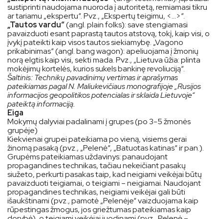
sustiprinti naudojama nuoroda į autoritetą, remiamasi tikru
ar tariamu „ekspertu“. Pvz., „Ekspertų teigimu, <…>“.
„Tautos vardu“
(angl. plain folks): save stengiamasi
pavaizduoti esant paprastą tautos atstovą, tokį, kaip visi, o
įvykį pateikti kaip visos tautos siekiamybę. „Vagono
prikabinimas“ (angl. bang wagon): apeliuojama į žmonių
norą elgtis kaip visi, sekti mada. Pvz., „Lietuva ūžia: plinta
mokėjimų kortelės, kurios sukels bankinę revoliuciją“.
Šaltinis: Technikų pavadinimų vertimas ir aprašymas
pateikiamas pagal N. Maliukevičiaus monografijoje „Rusijos
informacijos geopolitikos potencialas ir sklaida Lietuvoje“
pateiktą informaciją.
Eiga
Mokymų dalyviai padalinami į grupes (po 3-5 žmonės
grupėje)
Kiekvienai grupei pateikiama po vieną, visiems gerai
žinomą pasaką (pvz., „Pelenė“, „Batuotas katinas“ ir pan.).
Grupėms pateikiamas uždavinys: panaudojant
propagandines technikas, tačiau nekeičiant pasakų
siužeto, perkurti pasakas taip, kad neigiami veikėjai būtų
pavaizduoti teigiamai, o teigiami – neigiamai. Naudojant
propagandines technikas, neigiami veikėjai gali būti
išaukštinami (pvz., pamotė „Pelenėje“ vaizduojama kaip
rūpestingas žmogus, jos griežtumas pateikiamas kaip
dorybė), o teigiami veikėjai juodinami (pvz., Pelenė –