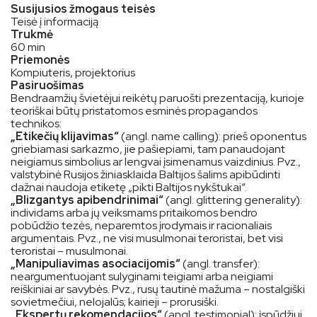
Susijusios žmogaus teisės
Teisė į informaciją
Trukmė
60 min
Priemonės
Kompiuteris, projektorius
Pasiruošimas
Bendraamžių švietėjui reikėtų paruošti prezentaciją, kurioje
teoriškai būtų pristatomos esminės propagandos
technikos:
„Etikečių klijavimas“
(angl. name calling): prieš oponentus
griebiamasi sarkazmo, jie pašiepiami, tam panaudojant
neigiamus simbolius ar lengvai įsimenamus vaizdinius. Pvz.,
valstybinė Rusijos žiniasklaida Baltijos šalims apibūdinti
dažnai naudoja etiketę „pikti Baltijos nykštukai“.
„Blizgantys apibendrinimai“
(angl. glittering generality):
individams arba jų veiksmams pritaikomos bendro
pobūdžio tezės, neparemtos įrodymais ir racionaliais
argumentais. Pvz., ne visi musulmonai teroristai, bet visi
teroristai – musulmonai.
„Manipuliavimas asociacijomis“
(angl. transfer):
neargumentuojant sulyginami teigiami arba neigiami
reiškiniai ar savybės. Pvz., rusų tautinė mažuma – nostalgiški
sovietmečiui, nelojalūs; kairieji – prorusiški.
„Ekspertų rekomendacijos“
(angl. testimonial): įspūdžiui