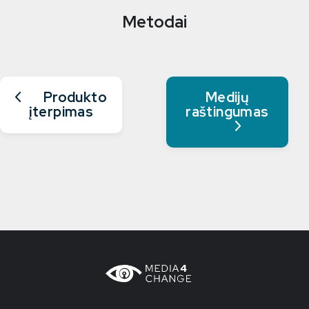
Metodai
Produkto
Medijų
įterpimas
raštingumas