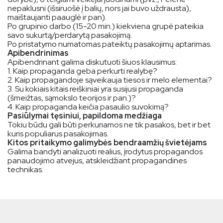
nepaklusni (išsiruošė į balių, nors jai buvo uždrausta),
maištaujanti paauglė ir pan).
Po grupinio darbo (15-20 min.) kiekviena grupė pateikia
savo sukurtą/perdarytą pasakojimą.
Po pristatymo numatomas pateiktų pasakojimų aptarimas.
Apibendrinimas
Apibendrinant galima diskutuoti šiuos klausimus:
1. Kaip propaganda geba perkurti realybę?
2. Kaip propagandoje sąveikauja tiesos ir melo elementai?
3. Su kokiais kitais reiškiniai yra susijusi propaganda
(šmeižtas, sąmokslo teorijos ir pan.)?
4. Kaip propaganda keičia pasaulio suvokimą?
Pasiūlymai tęsiniui, papildoma medžiaga
Tokiu būdu gali būti perkuriamos ne tik pasakos, bet ir bet
kuris populiarus pasakojimas.
Kitos pritaikymo galimybės bendraamžių švietėjams
Galima bandyti analizuoti realius, įrodytus propagandos
panaudojimo atvejus, atskleidžiant propagandines
technikas.