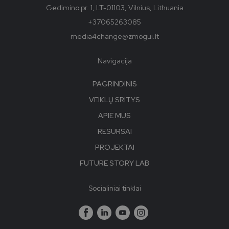
Gedimino pr. 1, LT-01103, Vilnius, Lithuania
+37065263085
media4change@zmogui.lt
Navigacija
PAGRINDINIS
VEIKLŲ SRITYS
APIE MUS
RESURSAI
PROJEKTAI
FUTURE STORY LAB
Socialiniai tinklai