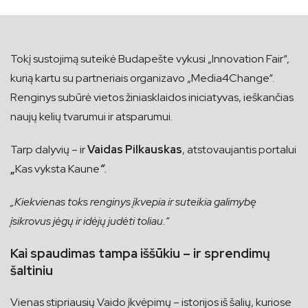
Tokį sustojimą suteikė Budapešte vykusi „Innovation Fair“,
kurią kartu su partneriais organizavo „Media4Change“.
Renginys subūrė vietos žiniasklaidos iniciatyvas, ieškančias
naujų kelių tvarumui ir atsparumui.
Tarp dalyvių – ir
Vaidas Pilkauskas
, atstovaujantis portalui
„
Kas vyksta Kaune
“
.
„Kiekvienas toks renginys įkvepia ir suteikia galimybę
įsikrovus jėgų ir idėjų judėti toliau.“
Kai spaudimas tampa iššūkiu – ir sprendimų
šaltiniu
Vienas stipriausių Vaido įkvėpimų – istorijos iš šalių, kuriose