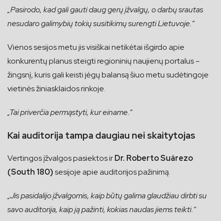
„Pasirodo, kad gali gauti daug gerų įžvalgų, o darbų srautas
nesudaro galimybių tokių susitikimų surengti Lietuvoje.“
Vienos sesijos metu jis visiškai netikėtai išgirdo apie
konkurentų planus steigti regioninių naujienų portalus –
žingsnį, kuris gali keisti jėgų balansą šiuo metu sudėtingoje
vietinės žiniasklaidos rinkoje.
„Tai priverčia permąstyti, kur einame.“
Kai auditorija tampa daugiau nei skaitytojas
Vertingos įžvalgos pasiektos ir
Dr. Roberto Suárezo
(South 180)
sesijoje apie auditorijos pažinimą.
„Jis pasidalijo įžvalgomis, kaip būtų galima glaudžiau dirbti su
savo auditorija, kaip ją pažinti, kokias naudas jiems teikti.“