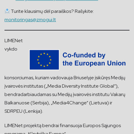
Turite klausimų dėl paraiškos? Rašykite:
monitoringas@zmogui.lt
LIMENet
vykdo
konsorciumas, kuriam vadovauja Briuselyje įsikūręs Medijų
įvairovės institutas („Media Diversity Institute Global“),
bendradarbiaudamas su Medijų įvairovės institutu Vakarų
Balkanuose (Serbija), „Media4Change“ (Lietuva) ir
SDRP.EU (Lenkija).
LIMENet projektą bendrai finansuoja Europos Sąjungos
programa „Kūrybiška Europa“.