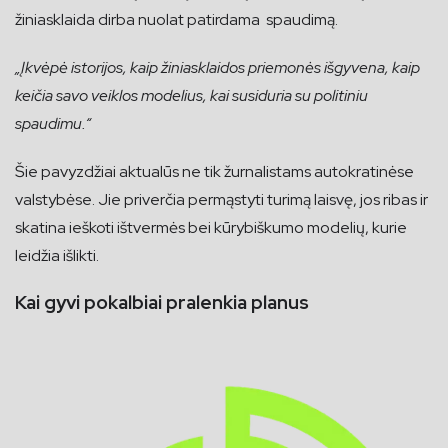
žiniasklaida dirba nuolat patirdama spaudimą.
„Įkvėpė istorijos, kaip žiniasklaidos priemonės išgyvena, kaip
keičia savo veiklos modelius, kai susiduria su politiniu
spaudimu.“
Šie pavyzdžiai aktualūs ne tik žurnalistams autokratinėse
valstybėse. Jie priverčia permąstyti turimą laisvę, jos ribas ir
skatina ieškoti ištvermės bei kūrybiškumo modelių, kurie
leidžia išlikti.
Kai gyvi pokalbiai pralenkia planus