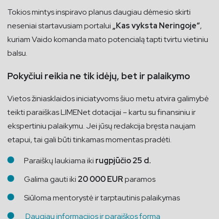
Tokios mintys inspiravo planus daugiau dėmesio skirti
neseniai startavusiam portalui
„Kas vyksta Neringoje“
,
kuriam Vaido komanda mato potencialą tapti tvirtu vietiniu
balsu.
Pokyčiui reikia ne tik idėjų, bet ir palaikymo
Vietos žiniasklaidos iniciatyvoms šiuo metu atvira galimybė
teikti paraiškas LIMENet dotacijai – kartu su finansiniu ir
ekspertiniu palaikymu. Jei jūsų redakcija bręsta naujam
etapui, tai gali būti tinkamas momentas pradėti.
Paraiškų laukiama iki
rugpjūčio 25 d.
Galima gauti iki
20 000 EUR
paramos
Siūloma mentorystė ir tarptautinis palaikymas
Daugiau informacijos ir paraiškos forma