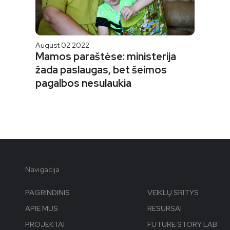
August 02 2022
Mamos paraštėse: ministerija
žada paslaugas, bet šeimos
pagalbos nesulaukia
Navigacija
PAGRINDINIS
VEIKLŲ SRITYS
APIE MUS
RESURSAI
PROJEKTAI
FUTURE STORY LAB