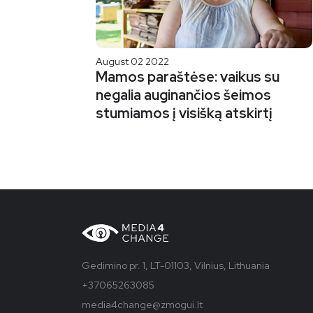
August 02 2022
Mamos paraštėse: vaikus su
negalia auginančios šeimos
stumiamos į visišką atskirtį
Gedimino pr. 1, LT-01103, Vilnius, Lithuania
+37065263085
media4change@zmogui.lt