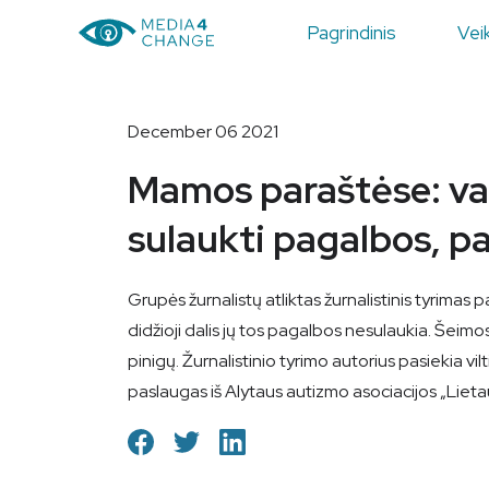
Pagrindinis
Veik
December 06 2021
Mamos paraštėse: va
sulaukti pagalbos, pa
Grupės žurnalistų atliktas žurnalistinis tyrima
didžioji dalis jų tos pagalbos nesulaukia. Šeimo
pinigų. Žurnalistinio tyrimo autorius pasiekia vi
paslaugas iš Alytaus autizmo asociacijos „Lietau