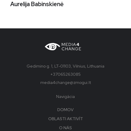
Aurelija Babinskienė
Gedimino g. 1, LT-01103, Vilnius, Lithuania
+37065263085
media4change@zmogui.lt
Navigácia
DOMOV
OBLASTI AKTIVÍT
O NÁS