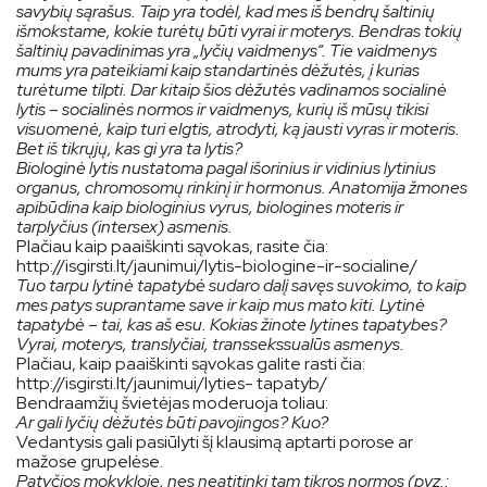
savybių sąrašus. Taip yra todėl, kad mes iš bendrų šaltinių
išmokstame, kokie turėtų būti vyrai ir moterys. Bendras tokių
šaltinių pavadinimas yra „lyčių vaidmenys“. Tie vaidmenys
mums yra pateikiami kaip standartinės dėžutės, į kurias
turėtume tilpti. Dar kitaip šios dėžutės vadinamos socialinė
lytis – socialinės normos ir vaidmenys, kurių iš mūsų tikisi
visuomenė, kaip turi elgtis, atrodyti, ką jausti vyras ir moteris.
Bet iš tikrųjų, kas gi yra ta lytis?
Biologinė lytis nustatoma pagal išorinius ir vidinius lytinius
organus, chromosomų rinkinį ir hormonus. Anatomija žmones
apibūdina kaip biologinius vyrus, biologines moteris ir
tarplyčius (intersex) asmenis.
Plačiau kaip paaiškinti sąvokas, rasite čia:
http://isgirsti.lt/jaunimui/lytis-biologine-ir-socialine/
Tuo tarpu lytinė tapatybė sudaro dalį savęs suvokimo, to kaip
mes patys suprantame save ir kaip mus mato kiti. Lytinė
tapatybė – tai, kas aš esu. Kokias žinote lytines tapatybes?
Vyrai, moterys, translyčiai, transsekssualūs asmenys.
Plačiau, kaip paaiškinti sąvokas galite rasti čia:
http://isgirsti.lt/jaunimui/lyties- tapatyb/
Bendraamžių švietėjas moderuoja toliau:
Ar gali lyčių dėžutės būti pavojingos? Kuo?
Vedantysis gali pasiūlyti šį klausimą aptarti porose ar
mažose grupelėse.
Patyčios mokykloje, nes neatitinki tam tikros normos (pvz.: