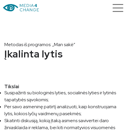
Metodas iš programos: „Man sakė“
Įkalinta lytis
Tikslai
Susipažinti su biologinės lyties, socialinės lyties ir lytinės
tapatybės sąvokomis;
Per savo asmeninę patirtį analizuoti, kaip konstruojama
lytis, kokios lyčių vaidmenų pasekmės;
Skatinti diskusiją, kokią įtaką asmens savivertei daro
žiniasklaida ir reklama, bei kiti normatyvios visuomenės