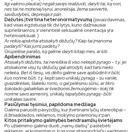
ilgi vaikino plaukai) negali savęs realizuoti, daryti tai, ką nori,
nes tai ne moteriai/vyrui, anoreksija, žema savivertė,
savižudybės, depresija ir pan.
Dėžutės įtvirtina heteronormatyvumą
(įsivaizdavimas,
kad visas egzistuoja tik dvi lytys, kurio dažniausiai
supriešinamos, ir vienintelė seksualinė orientacija yra
heteroseksuali. )
Ar reikia apskritai atsisakyti dėžučių? Kaip tai įmanoma
padaryti? Kas jums padėtų?
Grupelėse parašo, ką galime daryti kitaip mes, ar kiti.
Apibendrinimas
Atsisakyti dėžutės, tai nereiškia iš viso nekepti pyrago – t.y. jei
atsisakome visų tų dėžučių gali atrodyti, kad tarsi nieko
nelieka. Bet iš tiesų, vis dėlto galime save apibūdinti ir būti,
kuo norime būti. t.y. kepti savo unikalų pyragą – su vanile,
gvazdikėliais, šlakeliu romo, o gal pelėsiniu sūriu, ar tikro
šokolado gabalėliais ar šviežiomis žemuogėmis– kokį tik
norime savo asmeninį, unikalų tapatybės pyragą- būti
unikaliais savimi.
Pasiūlymai tęsiniui, papildoma medžiaga
Galima paruošti pavyzdžių, kur įtvirtinami lyčių stereotipai –
iš žiniasklaidos, reklamos, mokymo priemonių ir pan.
Kitos pritaikymo galimybės bendraamžių švietėjams
Po užsiėmimo galima duoti „namų darbų“ pastebėti
reklamas, ar komentarus, kuriuose atsispindi lyčių vaidmenų