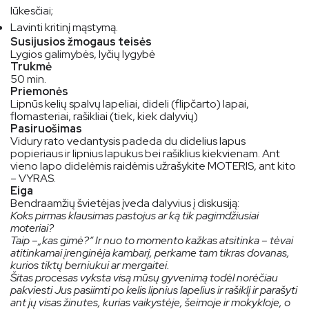
lūkesčiai;
Lavinti kritinį mąstymą.
Susijusios žmogaus teisės
Lygios galimybės, lyčių lygybė
Trukmė
50 min.
Priemonės
Lipnūs kelių spalvų lapeliai, dideli (flipčarto) lapai,
flomasteriai, rašikliai (tiek, kiek dalyvių)
Pasiruošimas
Vidury rato vedantysis padeda du didelius lapus
popieriaus ir lipnius lapukus bei rašiklius kiekvienam. Ant
vieno lapo didelėmis raidėmis užrašykite MOTERIS, ant kito
– VYRAS.
Eiga
Bendraamžių švietėjas įveda dalyvius į diskusiją:
Koks pirmas klausimas pastojus ar ką tik pagimdžiusiai
moteriai?
Taip –„kas gimė?“ Ir nuo to momento kažkas atsitinka – tėvai
atitinkamai įrenginėja kambarį, perkame tam tikras dovanas,
kurios tiktų berniukui ar mergaitei.
Šitas procesas vyksta visą mūsų gyvenimą todėl norėčiau
pakviesti Jus pasiimti po kelis lipnius lapelius ir rašiklį ir parašyti
ant jų visas žinutes, kurias vaikystėje, šeimoje ir mokykloje, o