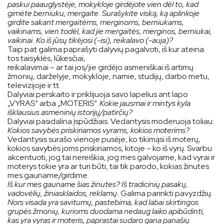
paskui paauglystėje, mokykloje girdėjote vien dėl to, kad
gimėte berniuku, mergaite. Surašykite viską, ką aplinkoje
girdite sakant mergaitėms, merginoms, berniukams,
vaikinams, vien todėl, kad jie mergaitės, merginos, berniukai,
vaikinai. Ko iš jūsų tikėjosi (-isi), reikalavo (-auja)?
Taip pat galima paprašyti dalyvių pagalvoti, iš kur ateina
tos taisyklės, lūkesčiai,
reikalavimai – ar tai jos/jie girdėjo asmeniškai iš artimų
žmonių, darželyje, mokykloje, namie, studijų, darbo metu,
televizijoje ir tt.
Dalyviai perskaito ir priklijuoja savo lapelius ant lapo
„VYRAS“ arba „MOTERIS“.
Kokie jausmai ir mintys kyla
išklausius asmeninių istorijų/patirčių?
Dalyviai pasidalina įspūdžiais. Vedantysis moderuoja toliau:
Kokios savybės priskiriamos vyrams, kokios moterims?
Vedantysis surašo vienoje pusėje, ko tikimąsi iš moterų,
kokios savybės joms priskiriamos, kitoje – ko iš vyrų. Svarbu
akcentuoti, jog tai nereiškia, jog mes galvojame, kad vyrai ir
moterys tokie yra ar turi būti, tai tik parodo, kokias žinutes
mes gauname/girdime.
Iš kur mes gauname šias žinutes? Iš tradicinių pasakų,
vadovėlių, žiniasklaidos, reklamų.
Galima parinkti pavyzdžių.
Nors visada yra savitumų, pastebima, kad labai skirtingos
grupės žmonių, kurioms duodama nedaug laiko apibūdinti,
kas yra vyras ir moteris, paprastai sudaro gana panašių