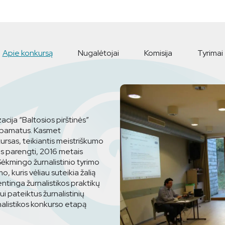
Apie konkursą
Nugalėtojai
Komisija
Tyrimai
ija “Baltosios pirštinės”
s pamatus. Kasmet
ursas, teikiantis meistriškumo
mams parengti, 2016 metais
. Sėkmingo žurnalistinio tyrimo
 kuris vėliau suteikia žalią
entinga žurnalistikos praktikų
sui pateiktus žurnalistinių
rnalistikos konkurso etapą