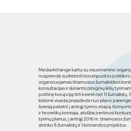
Media4change kartu su visuomenine organizac
nusprendė sudrebinti korumpuotos politiko
organizuojamas tiriamosios žurnalistikos konk
konsultacijas ir skiriantis piniginių lėšų tyri
politinę korupciją tirti kvietė net 11 žurnalistų
kelionė visada prasideda nuo plano parengimo,
šviesią patekti į antrąjį tyrimo etapą. Kompet
ir teoretikų komisija, atidžiai įvertinusi konkur
tyrimų planus, į antrąjį 2016 m. tiriamosios žu
atrinko 8 žurnalistų ir 1 komandos projektus.