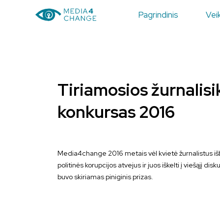
Pagrindinis
Veik
Tiriamosios žurnalisi
konkursas 2016
Media4change 2016 metais vėl kvietė žurnalistus išb
politinės korupcijos atvejus ir juos iškelti į viešąjį d
buvo skiriamas piniginis prizas.