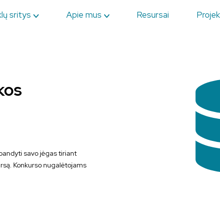
lų sritys
Apie mus
Resursai
Projek
kos
andyti savo jėgas tiriant
iskursą. Konkurso nugalėtojams