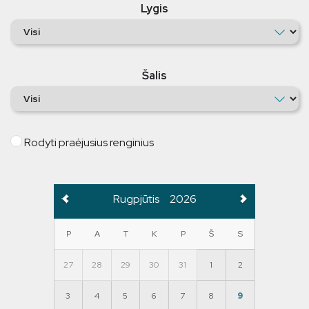
Lygis
Šalis
Rodyti praėjusius renginius
Rugpjūtis
2026
P
A
T
K
P
Š
S
27
28
29
30
31
1
2
3
4
5
6
7
8
9