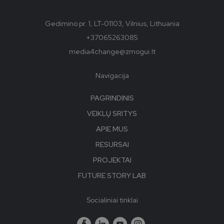
Gedimino pr. 1, LT-01103, Vilnius, Lithuania
+37065263085
media4change@zmogui.lt
Navigacija
PAGRINDINIS
VEIKLŲ SRITYS
APIE MUS
RESURSAI
PROJEKTAI
FUTURE STORY LAB
Socialiniai tinklai